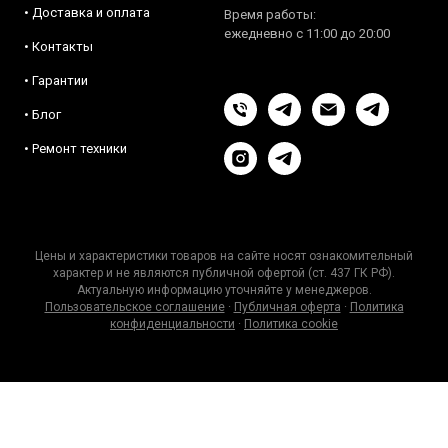
• Доставка и оплата
Время работы:
ежедневно с 11:00 до 20:00
• Контакты
• Гарантии
• Блог
• Ремонт техники
Цены и характеристики товаров на сайте носят ознакомительный
характер и не являются публичной офертой (ст. 437 ГК РФ).
Актуальную информацию уточняйте у менеджеров.
Пользовательское соглашение
·
Публичная оферта
·
Политика
конфиденциальности
·
Политика cookie