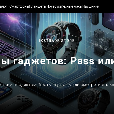
алог
Смартфоны
Планшеты
Ноутбуки
Умные часы
Наушники
IKSTRADE STORE
ы гаджетов: Pass ил
етким вердиктом: брать эту вещь или смотреть даль