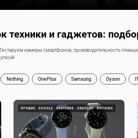
 техники и гаджетов: подбо
 Тестируем камеры смартфонов, производительность планш
купкой!
Nothing
OnePlus
Samsung
Dyson
Л
ЛУЧШИЕ
GOOGLE
SAMSUNG
ONEPLUS
NOTHING