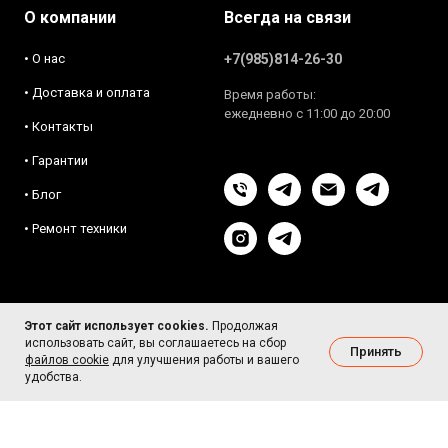
О компании
Всегда на связи
• О нас
+7(985)814-26-30
• Доставка и оплата
Время работы:
ежедневно с 11:00 до 20:00
• Контакты
• Гарантии
• Блог
• Ремонт техники
Этот сайт использует cookies.
Продолжая
Цены и характеристики товаров на сайте носят ознакомительный
использовать сайт, вы соглашаетесь на сбор
Принять
характер и не являются публичной офертой (ст. 437 ГК РФ).
файлов cookie
для улучшения работы и вашего
Актуальную информацию уточняйте у менеджеров.
удобства.
Пользовательское соглашение
·
Публичная оферта
·
Политика
конфиденциальности
·
Политика cookie