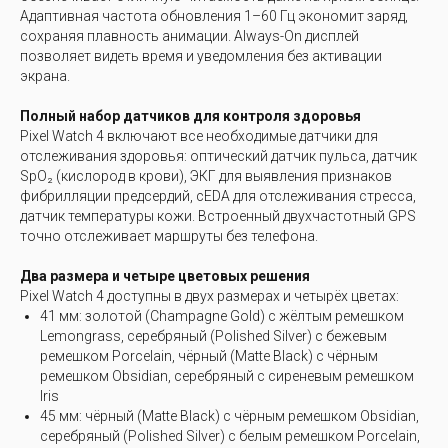
Адаптивная частота обновления 1–60 Гц экономит заряд,
сохраняя плавность анимации. Always-On дисплей
позволяет видеть время и уведомления без активации
экрана.
Полный набор датчиков для контроля здоровья
Pixel Watch 4 включают все необходимые датчики для
отслеживания здоровья: оптический датчик пульса, датчик
SpO₂ (кислород в крови), ЭКГ для выявления признаков
фибрилляции предсердий, cEDA для отслеживания стресса,
датчик температуры кожи. Встроенный двухчастотный GPS
точно отслеживает маршруты без телефона.
Два размера и четыре цветовых решения
Pixel Watch 4 доступны в двух размерах и четырёх цветах:
41 мм: золотой (Champagne Gold) с жёлтым ремешком
Lemongrass, серебряный (Polished Silver) с бежевым
ремешком Porcelain, чёрный (Matte Black) с чёрным
ремешком Obsidian, серебряный с сиреневым ремешком
Iris
45 мм: чёрный (Matte Black) с чёрным ремешком Obsidian,
серебряный (Polished Silver) с белым ремешком Porcelain,