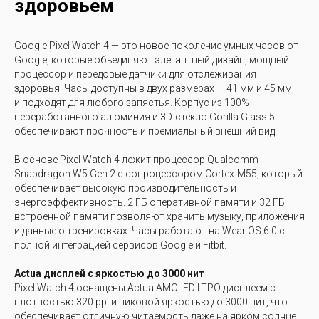
здоровьем
Google Pixel Watch 4 — это новое поколение умных часов от
Google, которые объединяют элегантный дизайн, мощный
процессор и передовые датчики для отслеживания
здоровья. Часы доступны в двух размерах — 41 мм и 45 мм —
и подходят для любого запястья. Корпус из 100%
переработанного алюминия и 3D-стекло Gorilla Glass 5
обеспечивают прочность и премиальный внешний вид.
В основе Pixel Watch 4 лежит процессор Qualcomm
Snapdragon W5 Gen 2 с сопроцессором Cortex-M55, который
обеспечивает высокую производительность и
энергоэффективность. 2 ГБ оперативной памяти и 32 ГБ
встроенной памяти позволяют хранить музыку, приложения
и данные о тренировках. Часы работают на Wear OS 6.0 с
полной интеграцией сервисов Google и Fitbit.
Actua дисплей с яркостью до 3000 нит
Pixel Watch 4 оснащены Actua AMOLED LTPO дисплеем с
плотностью 320 ppi и пиковой яркостью до 3000 нит, что
обеспечивает отличную читаемость даже на ярком солнце.