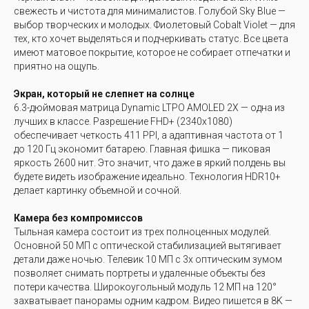
свежесть и чистота для минималистов. Голубой Sky Blue —
выбор творческих и молодых. Фиолетовый Cobalt Violet — для
тех, кто хочет выделяться и подчеркивать статус. Все цвета
имеют матовое покрытие, которое не собирает отпечатки и
приятно на ощупь.
Экран, который не слепнет на солнце
6.3-дюймовая матрица Dynamic LTPO AMOLED 2X — одна из
лучших в классе. Разрешение FHD+ (2340x1080)
обеспечивает четкость 411 PPI, а адаптивная частота от 1
до 120 Гц экономит батарею. Главная фишка — пиковая
яркость 2600 нит. Это значит, что даже в яркий полдень вы
будете видеть изображение идеально. Технология HDR10+
делает картинку объемной и сочной.
Камера без компромиссов
Тыльная камера состоит из трех полноценных модулей.
Основной 50 МП с оптической стабилизацией вытягивает
детали даже ночью. Телевик 10 МП с 3x оптическим зумом
позволяет снимать портреты и удаленные объекты без
потери качества. Широкоугольный модуль 12 МП на 120°
захватывает панорамы одним кадром. Видео пишется в 8K —