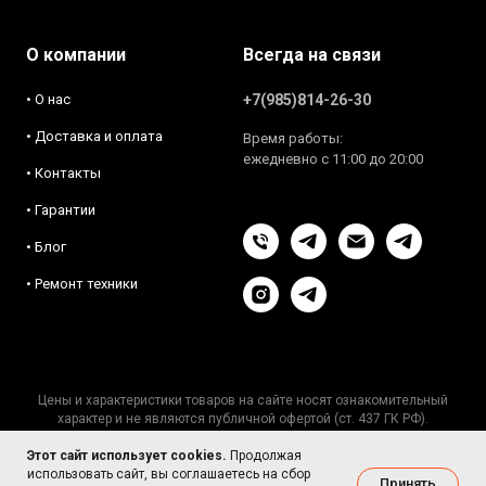
О компании
Всегда на связи
• О нас
+7(985)814-26-30
• Доставка и оплата
Время работы:
ежедневно с 11:00 до 20:00
• Контакты
• Гарантии
• Блог
• Ремонт техники
Цены и характеристики товаров на сайте носят ознакомительный
характер и не являются публичной офертой (ст. 437 ГК РФ).
Актуальную информацию уточняйте у менеджеров.
Этот сайт использует cookies.
Пользовательское соглашение
Продолжая
·
Публичная оферта
·
Политика
использовать сайт, вы соглашаетесь на сбор
конфиденциальности
·
Политика cookie
Принять