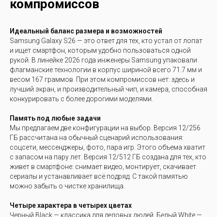
компромиссов
Идеальный баланс размера и возможностей
Samsung Galaxy S26 — это ответ для тех, кто устал от лопат
и ищет смартфон, которым удобно пользоваться одной
рукой. В линейке 2026 года инженеры Samsung упаковали
флагманские технологии в корпус шириной всего 71.7 мм и
весом 167 граммов. При этом компромиссов нет: здесь и
лучший экран, и производительный чип, и камера, способная
конкурировать с более дорогими моделями.
Память под любые задачи
Мы предлагаем две конфигурации на выбор. Версия 12/256
ГБ рассчитана на обычный сценарий использования:
соцсети, мессенджеры, фото, пара игр. Этого объема хватит
с запасом на пару лет. Версия 12/512 ГБ создана для тех, кто
живет в смартфоне: снимает видео, монтирует, скачивает
сериалы и устанавливает всё подряд. С такой памятью
можно забыть о чистке хранилища.
Четыре характера в четырех цветах
Черный Black — классика для деловых людей. Белый White —