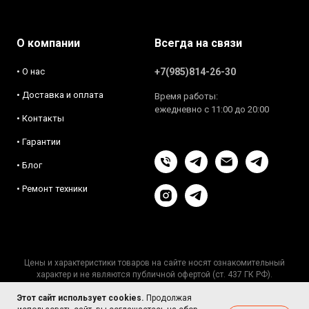
О компании
Всегда на связи
• О нас
+7(985)814-26-30
• Доставка и оплата
Время работы:
ежедневно с 11:00 до 20:00
• Контакты
• Гарантии
• Блог
• Ремонт техники
Цены и характеристики товаров на сайте носят ознакомительный
характер и не являются публичной офертой (ст. 437 ГК РФ).
Актуальную информацию уточняйте у менеджеров.
Этот сайт использует cookies.
Пользовательское соглашение
Продолжая
·
Публичная оферта
·
Политика