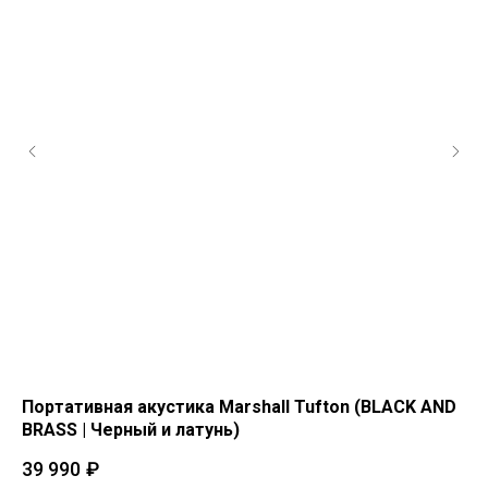
ck
Портативная акустика Marshall Tufton (BLACK AND
По
BRASS | Черный и латунь)
Ко
39 990
₽
29