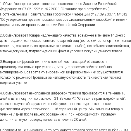
1.Обмен/возврат осуществляется в соответствии с Законом Российской
Федерации от 07.02.1992 г. № 2300-1 “О защите прав потребителей”,
Постановлением Правительства Российской Федерации от 27.09.2007 г. № 612
“Об утверждении правил продажи товаров дистанционным способом” и иными
нормативными правовыми актами Российской Федерации.
2.Обмен/возврат товара надлежащего качества возможен в течение 14 дней с
даты продажи, если сохранены его товарный вид (тестовые/транспортные пленки
не сняты, сохранены контрольные этикетки/пломбы), потребительские свойства,
а также документ, подтверждающий факт и условия покупки данного товара.
3.Возврат цифровой техники с полной компенсацией её стоимости
производится только при условии, что цифровое устройство не было
активировано. Возврат активированной цифровой техники осуществляется
только по решению Продавца за неполную стоимость, так как такая техника
подлежит уценке.
4.Обмен/возврат неисправной цифровой техники производится в течение 15
дней с даты покупки, согласно ст. 21 Закона РФ “О защите прав потребителей”,
только в случае обнаружения в ней существенных недостатков после
диагностики через авторизованный сервисный центр. Мы заменим товар в
течение 7 дней после вашего обращения и, при необходимости, проведем
дополнительную проверку качества в течение 20 дней.
Обращаем ваше внимание на то, что качество товара определяется выбранным