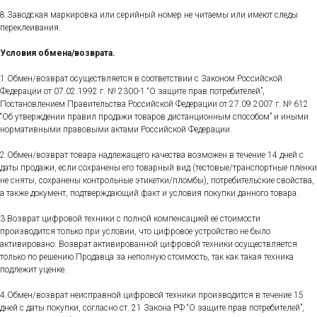
8.Заводская маркировка или серийный номер не читаемы или имеют следы
переклеивания.
Условия обмена/возврата.
1.Обмен/возврат осуществляется в соответствии с Законом Российской
Федерации от 07.02.1992 г. № 2300-1 “О защите прав потребителей”,
Постановлением Правительства Российской Федерации от 27.09.2007 г. № 612
“Об утверждении правил продажи товаров дистанционным способом” и иными
нормативными правовыми актами Российской Федерации.
2.Обмен/возврат товара надлежащего качества возможен в течение 14 дней с
даты продажи, если сохранены его товарный вид (тестовые/транспортные пленки
не сняты, сохранены контрольные этикетки/пломбы), потребительские свойства,
а также документ, подтверждающий факт и условия покупки данного товара.
3.Возврат цифровой техники с полной компенсацией её стоимости
производится только при условии, что цифровое устройство не было
активировано. Возврат активированной цифровой техники осуществляется
только по решению Продавца за неполную стоимость, так как такая техника
подлежит уценке.
4.Обмен/возврат неисправной цифровой техники производится в течение 15
дней с даты покупки, согласно ст. 21 Закона РФ “О защите прав потребителей”,