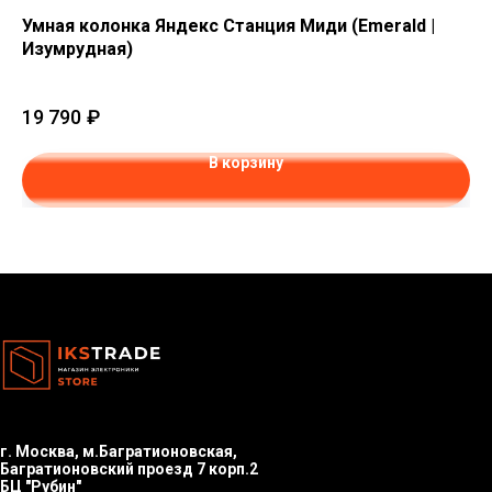
Умная колонка Яндекс Станция Миди (Emerald |
Ум
Изумрудная)
| 
19 790
₽
39
В корзину
г. Москва, м.Багратионовская,
Багратионовский проезд 7 корп.2
БЦ "Рубин"