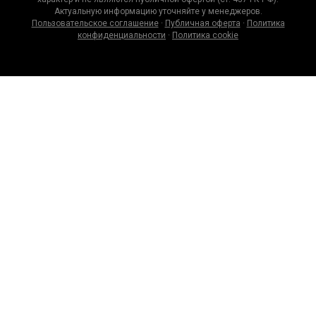
Актуальную информацию уточняйте у менеджеров.
Пользовательское соглашение
·
Публичная оферта
·
Политика
конфиденциальности
·
Политика cookie