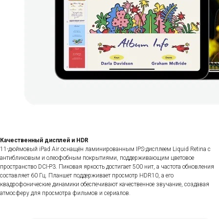
Качественный дисплей и HDR
11-дюймовый iPad Air оснащён ламинированным IPS-дисплеем Liquid Retina с
антибликовым и олеофобным покрытиями, поддерживающим цветовое
пространство DCI-P3. Пиковая яркость достигает 500 нит, а частота обновления
составляет 60 Гц. Планшет поддерживает просмотр HDR10, а его
квадрофонические динамики обеспечивают качественное звучание, создавая
атмосферу для просмотра фильмов и сериалов.