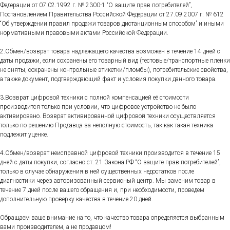
Федерации от 07.02.1992 г. № 2300-1 “О защите прав потребителей”,
Постановлением Правительства Российской Федерации от 27.09.2007 г. № 612
“Об утверждении правил продажи товаров дистанционным способом” и иными
нормативными правовыми актами Российской Федерации.
2.Обмен/возврат товара надлежащего качества возможен в течение 14 дней с
даты продажи, если сохранены его товарный вид (тестовые/транспортные пленки
не сняты, сохранены контрольные этикетки/пломбы), потребительские свойства,
а также документ, подтверждающий факт и условия покупки данного товара.
3.Возврат цифровой техники с полной компенсацией её стоимости
производится только при условии, что цифровое устройство не было
активировано. Возврат активированной цифровой техники осуществляется
только по решению Продавца за неполную стоимость, так как такая техника
подлежит уценке.
4.Обмен/возврат неисправной цифровой техники производится в течение 15
дней с даты покупки, согласно ст. 21 Закона РФ “О защите прав потребителей”,
только в случае обнаружения в ней существенных недостатков после
диагностики через авторизованный сервисный центр. Мы заменим товар в
течение 7 дней после вашего обращения и, при необходимости, проведем
дополнительную проверку качества в течение 20 дней.
Обращаем ваше внимание на то, что качество товара определяется выбранным
вами производителем, а не продавцом!