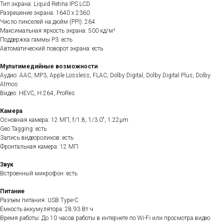
Тип экрана: Liquid Retina IPS LCD
Разрешение экрана: 1640 x 2360
Число пикселей на дюйм (PPI): 264
Максимальная яркость экрана: 500 кд/м²
Поддержка гаммы P3: есть
Автоматический поворот экрана: есть
Мультимедийные возможности
Аудио: AAC, MP3, Apple Lossless, FLAC, Dolby Digital, Dolby Digital Plus, Dolby
Atmos
Видео: HEVC, H.264, ProRes
Камера
Основная камера: 12 МП, f/1.8, 1/3.0", 1.22µm
Geo Tagging: есть
Запись видеороликов: есть
Фронтальная камера: 12 МП
Звук
Встроенный микрофон: есть
Питание
Разъем питания: USB Type-C
Ёмкость аккумулятора: 28.93 Вт·ч
Время работы: До 10 часов работы в интернете по Wi-Fi или просмотра видео