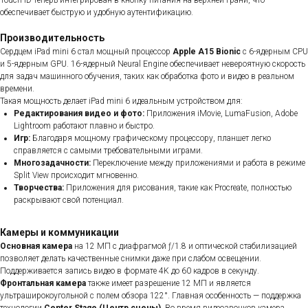
Touch ID теперь интегрирован в кнопку питания на верхней грани, что
обеспечивает быструю и удобную аутентификацию.
Производительность
Сердцем iPad mini 6 стал мощный процессор
Apple A15 Bionic
с 6-ядерным CPU
и 5-ядерным GPU. 16-ядерный Neural Engine обеспечивает невероятную скорость
для задач машинного обучения, таких как обработка фото и видео в реальном
времени.
Такая мощность делает iPad mini 6 идеальным устройством для:
Редактирования видео и фото:
Приложения iMovie, LumaFusion, Adobe
Lightroom работают плавно и быстро.
Игр:
Благодаря мощному графическому процессору, планшет легко
справляется с самыми требовательными играми.
Многозадачности:
Переключение между приложениями и работа в режиме
Split View происходит мгновенно.
Творчества:
Приложения для рисования, такие как Procreate, полностью
раскрывают свой потенциал.
Камеры и коммуникации
Основная камера
на 12 МП с диафрагмой ƒ/1.8 и оптической стабилизацией
позволяет делать качественные снимки даже при слабом освещении.
Поддерживается запись видео в формате 4K до 60 кадров в секунду.
Фронтальная камера
также имеет разрешение 12 МП и является
ультраширокоугольной с полем обзора 122°. Главная особенность — поддержка