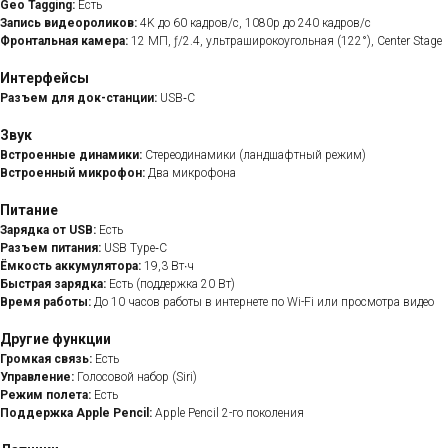
Geo Tagging:
Есть
Запись видеороликов:
4K до 60 кадров/с, 1080p до 240 кадров/с
Фронтальная камера:
12 МП, ƒ/2.4, ультраширокоугольная (122°), Center Stage
Интерфейсы
Разъем для док-станции:
USB‑C
Звук
Встроенные динамики:
Стереодинамики (ландшафтный режим)
Встроенный микрофон:
Два микрофона
Питание
Зарядка от USB:
Есть
Разъем питания:
USB Type‑C
Ёмкость аккумулятора:
19,3 Вт∙ч
Быстрая зарядка:
Есть (поддержка 20 Вт)
Время работы:
До 10 часов работы в интернете по Wi-Fi или просмотра видео
Другие функции
Громкая связь:
Есть
Управление:
Голосовой набор (Siri)
Режим полета:
Есть
Поддержка Apple Pencil:
Apple Pencil 2-го поколения