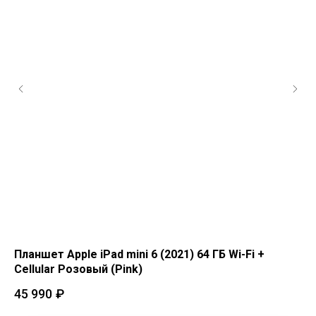
Планшет Apple iPad mini 6 (2021) 64 ГБ Wi-Fi +
Пл
Cellular Розовый (Pink)
Ce
45 990
₽
45