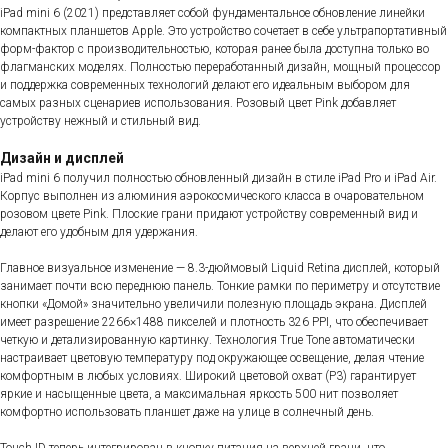
iPad mini 6 (2021) представляет собой фундаментальное обновление линейки
компактных планшетов Apple. Это устройство сочетает в себе ультрапортативный
форм-фактор с производительностью, которая ранее была доступна только во
флагманских моделях. Полностью переработанный дизайн, мощный процессор
и поддержка современных технологий делают его идеальным выбором для
самых разных сценариев использования. Розовый цвет Pink добавляет
устройству нежный и стильный вид.
Дизайн и дисплей
iPad mini 6 получил полностью обновленный дизайн в стиле iPad Pro и iPad Air.
Корпус выполнен из алюминия аэрокосмического класса в очаровательном
розовом цвете Pink. Плоские грани придают устройству современный вид и
делают его удобным для удержания.
Главное визуальное изменение — 8.3-дюймовый Liquid Retina дисплей, который
занимает почти всю переднюю панель. Тонкие рамки по периметру и отсутствие
кнопки «Домой» значительно увеличили полезную площадь экрана. Дисплей
имеет разрешение 2266×1488 пикселей и плотность 326 PPI, что обеспечивает
четкую и детализированную картинку. Технология True Tone автоматически
настраивает цветовую температуру под окружающее освещение, делая чтение
комфортным в любых условиях. Широкий цветовой охват (P3) гарантирует
яркие и насыщенные цвета, а максимальная яркость 500 нит позволяет
комфортно использовать планшет даже на улице в солнечный день.