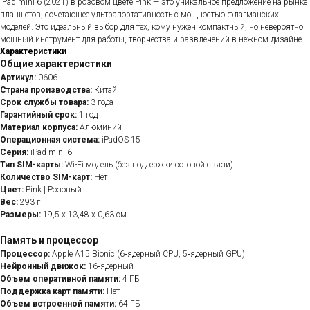
iPad mini 6 (2021) в розовом цвете Pink — это уникальное предложение на рынке
планшетов, сочетающее ультрапортативность с мощностью флагманских
моделей. Это идеальный выбор для тех, кому нужен компактный, но невероятно
мощный инструмент для работы, творчества и развлечений в нежном дизайне.
Характеристики
Общие характеристики
Артикул:
0606
Страна производства:
Китай
Срок службы товара:
3 года
Гарантийный срок:
1 год
Материал корпуса:
Алюминий
Операционная система:
iPadOS 15
Серия:
iPad mini 6
Тип SIM-карты:
Wi-Fi модель (без поддержки сотовой связи)
Количество SIM-карт:
Нет
Цвет:
Pink | Розовый
Вес:
293 г
Размеры:
19,5 x 13,48 x 0,63 см
Память и процессор
Процессор:
Apple A15 Bionic (6‑ядерный CPU, 5‑ядерный GPU)
Нейронный движок:
16‑ядерный
Объем оперативной памяти:
4 ГБ
Поддержка карт памяти:
Нет
Объем встроенной памяти:
64 ГБ