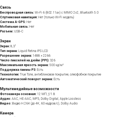
Связь
Беспроводная связь:
Wi‑Fi 6 (802.11ax) с MIMO 2x2, Bluetooth 5.0
Спутниковая навигация:
Нет (только Wi-Fi модель)
Система A-GPS:
Нет
Мобильная связь:
Нет
Разъем:
USB‑C
Экран
Экран:
8,3"
Тип экрана:
Liquid Retina IPS LCD
Разрешение экрана:
1488 × 2266
Число пикселей на дюйм (PPI):
326
Максимальная яркость экрана:
500 кд/м²
Поддержка гаммы P3:
Есть
Технологии:
True Tone, антибликовое покрытие, олеофобное покрытие
Автоматический поворот экрана:
Есть
Мультимедийные возможности
Фотокамера основная:
12 МП, ƒ/1.8
Аудио:
AAC, HE‑AAC, MP3, Dolby Digital, Apple Lossless
Видео:
Видео H.264 (до 4K, 60 кадров/с), Dolby Audio
Камера