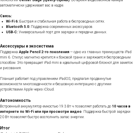
технологии
Center Stage (Центр сцены)
. Во время видеозвонков камера
автоматически удерживает вас в кадре.
Связь:
Wi-Fi 6:
Быстрая и стабильная работа в беспроводных сетях.
Bluetooth 5.0:
Поддержка современных аксессуаров.
USB‑C:
Универсальный порт для зарядки и передачи данных.
Аксессуары и экосистема
Поддержка
Apple Pencil 2-го поколения
— одно из главных преимуществ iPad
mini 6. Стилус магнитно крепится к боковой грани и заряжается беспроводным
способом. Это превращает iPad mini в идеальный цифровой блокнот для заметок
и рисования.
Планшет работает под управлением iPadOS, предлагая продвинутые
возможности многозадачности и бесшовную интеграцию с другими
устройствами Apple через iCloud.
Автономность
Встроенный аккумулятор емкостью 19.3 Вт·ч позволяет работать до
10 часов в
интернете по Wi-Fi или при просмотре видео
. Поддержка быстрой зарядки
20 Вт позволяет быстро восполнить запас энергии.
Итог