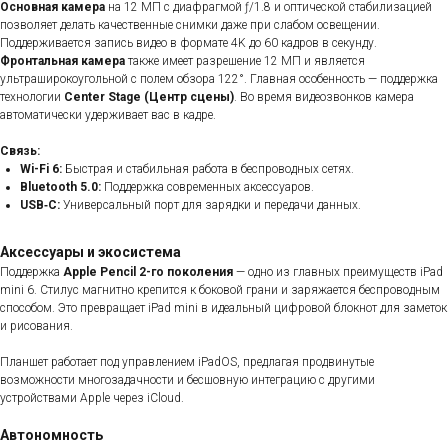
Основная камера
на 12 МП с диафрагмой ƒ/1.8 и оптической стабилизацией
позволяет делать качественные снимки даже при слабом освещении.
Поддерживается запись видео в формате 4K до 60 кадров в секунду.
Фронтальная камера
также имеет разрешение 12 МП и является
ультраширокоугольной с полем обзора 122°. Главная особенность — поддержка
технологии
Center Stage (Центр сцены)
. Во время видеозвонков камера
автоматически удерживает вас в кадре.
Связь:
Wi-Fi 6:
Быстрая и стабильная работа в беспроводных сетях.
Bluetooth 5.0:
Поддержка современных аксессуаров.
USB‑C:
Универсальный порт для зарядки и передачи данных.
Аксессуары и экосистема
Поддержка
Apple Pencil 2-го поколения
— одно из главных преимуществ iPad
mini 6. Стилус магнитно крепится к боковой грани и заряжается беспроводным
способом. Это превращает iPad mini в идеальный цифровой блокнот для заметок
и рисования.
Планшет работает под управлением iPadOS, предлагая продвинутые
возможности многозадачности и бесшовную интеграцию с другими
устройствами Apple через iCloud.
Автономность