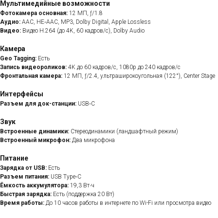
Мультимедийные возможности
Фотокамера основная:
12 МП, ƒ/1.8
Аудио:
AAC, HE‑AAC, MP3, Dolby Digital, Apple Lossless
Видео:
Видео H.264 (до 4K, 60 кадров/с), Dolby Audio
Камера
Geo Tagging:
Есть
Запись видеороликов:
4K до 60 кадров/с, 1080p до 240 кадров/с
Фронтальная камера:
12 МП, ƒ/2.4, ультраширокоугольная (122°), Center Stage
Интерфейсы
Разъем для док-станции:
USB‑C
Звук
Встроенные динамики:
Стереодинамики (ландшафтный режим)
Встроенный микрофон:
Два микрофона
Питание
Зарядка от USB:
Есть
Разъем питания:
USB Type‑C
Ёмкость аккумулятора:
19,3 Вт∙ч
Быстрая зарядка:
Есть (поддержка 20 Вт)
Время работы:
До 10 часов работы в интернете по Wi-Fi или просмотра видео