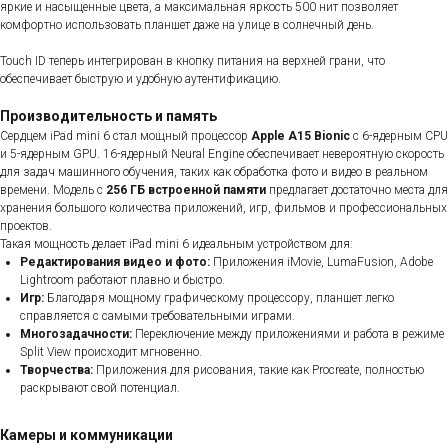
яркие и насыщенные цвета, а максимальная яркость 500 нит позволяет
комфортно использовать планшет даже на улице в солнечный день.
Touch ID теперь интегрирован в кнопку питания на верхней грани, что
обеспечивает быструю и удобную аутентификацию.
Производительность и память
Сердцем iPad mini 6 стал мощный процессор
Apple A15 Bionic
с 6-ядерным CPU
и 5-ядерным GPU. 16-ядерный Neural Engine обеспечивает невероятную скорость
для задач машинного обучения, таких как обработка фото и видео в реальном
времени. Модель с
256 ГБ встроенной памяти
предлагает достаточно места для
хранения большого количества приложений, игр, фильмов и профессиональных
проектов.
Такая мощность делает iPad mini 6 идеальным устройством для:
Редактирования видео и фото:
Приложения iMovie, LumaFusion, Adobe
Lightroom работают плавно и быстро.
Игр:
Благодаря мощному графическому процессору, планшет легко
справляется с самыми требовательными играми.
Многозадачности:
Переключение между приложениями и работа в режиме
Split View происходит мгновенно.
Творчества:
Приложения для рисования, такие как Procreate, полностью
раскрывают свой потенциал.
Камеры и коммуникации