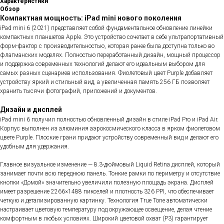
Характеристики
Обзор
Компактная мощность: iPad mini нового поколения
iPad mini 6 (2021) представляет собой фундаментальное обновление линейки
компактных планшетов Apple. Это устройство сочетает в себе ультрапортативный
форм-фактор с производительностью, которая ранее была доступна только во
флагманских моделях. Полностью переработанный дизайн, мощный процессор
и поддержка современных технологий делают его идеальным выбором для
самых разных сценариев использования. Фиолетовый цвет Purple добавляет
устройству яркий и стильный вид, а увеличенная память 256 ГБ позволяет
хранить тысячи фотографий, приложений и документов.
Дизайн и дисплей
iPad mini 6 получил полностью обновленный дизайн в стиле iPad Pro и iPad Air.
Корпус выполнен из алюминия аэрокосмического класса в ярком фиолетовом
цвете Purple. Плоские грани придают устройству современный вид и делают его
удобным для удержания.
Главное визуальное изменение — 8.3-дюймовый Liquid Retina дисплей, который
занимает почти всю переднюю панель. Тонкие рамки по периметру и отсутствие
кнопки «Домой» значительно увеличили полезную площадь экрана. Дисплей
имеет разрешение 2266×1488 пикселей и плотность 326 PPI, что обеспечивает
четкую и детализированную картинку. Технология True Tone автоматически
настраивает цветовую температуру под окружающее освещение, делая чтение
комфортным в любых условиях. Широкий цветовой охват (P3) гарантирует