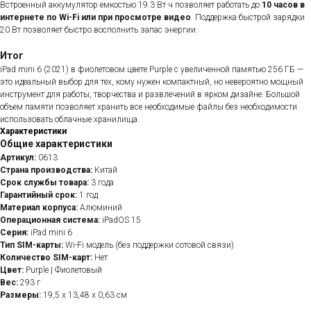
Встроенный аккумулятор емкостью 19.3 Вт·ч позволяет работать до
10 часов в
интернете по Wi-Fi или при просмотре видео
. Поддержка быстрой зарядки
20 Вт позволяет быстро восполнить запас энергии.
Итог
iPad mini 6 (2021) в фиолетовом цвете Purple с увеличенной памятью 256 ГБ —
это идеальный выбор для тех, кому нужен компактный, но невероятно мощный
инструмент для работы, творчества и развлечений в ярком дизайне. Большой
объем памяти позволяет хранить все необходимые файлы без необходимости
использовать облачные хранилища.
Характеристики
Общие характеристики
Артикул:
0613
Страна производства:
Китай
Срок службы товара:
3 года
Гарантийный срок:
1 год
Материал корпуса:
Алюминий
Операционная система:
iPadOS 15
Серия:
iPad mini 6
Тип SIM-карты:
Wi-Fi модель (без поддержки сотовой связи)
Количество SIM-карт:
Нет
Цвет:
Purple | Фиолетовый
Вес:
293 г
Размеры:
19,5 x 13,48 x 0,63 см