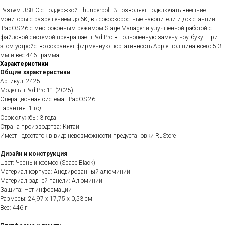
Разъем USB-C с поддержкой Thunderbolt 3 позволяет подключать внешние
мониторы с разрешением до 6K, высокоскоростные накопители и док-станции.
iPadOS 26 с многооконным режимом Stage Manager и улучшенной работой с
файловой системой превращает iPad Pro в полноценную замену ноутбуку. При
этом устройство сохраняет фирменную портативность Apple: толщина всего 5,3
мм и вес 446 грамма.
Характеристики
Общие характеристики
Артикул: 2425
Модель: iPad Pro 11 (2025)
Операционная система: iPadOS 26
Гарантия: 1 год
Срок службы: 3 года
Страна производства: Китай
Имеет недостаток в виде невозможности предустановки RuStore
Дизайн и конструкция
Цвет: Черный космос (Space Black)
Материал корпуса: Анодированный алюминий
Материал задней панели: Алюминий
Защита: Нет информации
Размеры: 24,97 x 17,75 x 0,53 см
Вес: 446 г