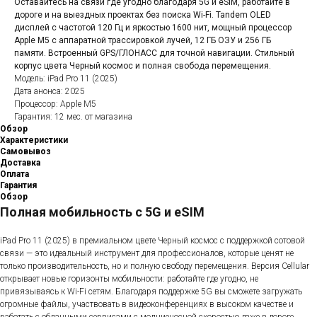
Оставайтесь на связи где угодно благодаря 5G и eSIM, работайте в
дороге и на выездных проектах без поиска Wi-Fi. Tandem OLED
дисплей с частотой 120 Гц и яркостью 1600 нит, мощный процессор
Apple M5 с аппаратной трассировкой лучей, 12 ГБ ОЗУ и 256 ГБ
памяти. Встроенный GPS/ГЛОНАСС для точной навигации. Стильный
корпус цвета Черный космос и полная свобода перемещения.
Модель: iPad Pro 11 (2025)
Дата анонса: 2025
Процессор: Apple M5
Гарантия: 12 мес. от магазина
Обзор
Характеристики
Самовывоз
Доставка
Оплата
Гарантия
Обзор
Полная мобильность с 5G и eSIM
iPad Pro 11 (2025) в премиальном цвете Черный космос с поддержкой сотовой
связи — это идеальный инструмент для профессионалов, которые ценят не
только производительность, но и полную свободу перемещения. Версия Cellular
открывает новые горизонты мобильности: работайте где угодно, не
привязываясь к Wi-Fi сетям. Благодаря поддержке 5G вы сможете загружать
огромные файлы, участвовать в видеоконференциях в высоком качестве и