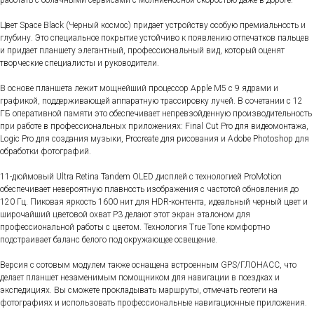
работать с облачными сервисами с молниеносной скоростью даже в дороге.
Цвет Space Black (Черный космос) придает устройству особую премиальность и
глубину. Это специальное покрытие устойчиво к появлению отпечатков пальцев
и придает планшету элегантный, профессиональный вид, который оценят
творческие специалисты и руководители.
В основе планшета лежит мощнейший процессор Apple M5 с 9 ядрами и
графикой, поддерживающей аппаратную трассировку лучей. В сочетании с 12
ГБ оперативной памяти это обеспечивает непревзойденную производительность
при работе в профессиональных приложениях: Final Cut Pro для видеомонтажа,
Logic Pro для создания музыки, Procreate для рисования и Adobe Photoshop для
обработки фотографий.
11-дюймовый Ultra Retina Tandem OLED дисплей с технологией ProMotion
обеспечивает невероятную плавность изображения с частотой обновления до
120 Гц. Пиковая яркость 1600 нит для HDR-контента, идеальный черный цвет и
широчайший цветовой охват P3 делают этот экран эталоном для
профессиональной работы с цветом. Технология True Tone комфортно
подстраивает баланс белого под окружающее освещение.
Версия с сотовым модулем также оснащена встроенным GPS/ГЛОНАСС, что
делает планшет незаменимым помощником для навигации в поездках и
экспедициях. Вы сможете прокладывать маршруты, отмечать геотеги на
фотографиях и использовать профессиональные навигационные приложения.