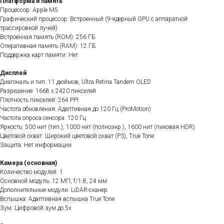
Платформа и память
Процессор: Apple M5
Графический процессор: Встроенный (9-ядерный GPU с аппаратной
трассировкой лучей)
Встроенная память (ROM): 256 ГБ
Оперативная память (RAM): 12 ГБ
Поддержка карт памяти: Нет
Дисплей
Диагональ и тип: 11 дюймов, Ultra Retina Tandem OLED
Разрешение: 1668 x 2420 пикселей
Плотность пикселей: 264 PPI
Частота обновления: Адаптивная до 120 Гц (ProMotion)
Частота опроса сенсора: 120 Гц
Яркость: 500 нит (тип.), 1000 нит (полноэкр.), 1600 нит (пиковая HDR)
Цветовой охват: Широкий цветовой охват (P3), True Tone
Защита: Нет информации
Камера (основная)
Количество модулей: 1
Основной модуль: 12 МП, f/1.8, 24 мм
Дополнительные модули: LiDAR-сканер
Вспышка: Адаптивная вспышка True Tone
Зум: Цифровой зум до 5x