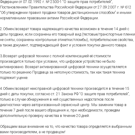
Федерации от 07.02.1992 г. № 2300-1 “О защите прав потребителей”,
Постановлением Правительства Российской Федерации от 27.09.2007 г. № 612
“Об утверждении правил продажи товаров дистанционным способом” и иными
нормативными правовыми актами Российской Федерации.
2.Обмен/возврат товара надлежащего качества возможен в течение 14 дней с
даты продажи, если сохранены его товарный вид (тестовые/транспортные пленки
не сняты, сохранены контрольные этикетки/пломбы), потребительские свойства,
а также документ, подтверждающий факт и условия покупки данного товара.
3.Возврат цифровой техники с полной компенсацией её стоимости
производится только при условии, что цифровое устройство не было
активировано. Возврат активированной цифровой техники осуществляется
только по решению Продавца за неполную стоимость, так как такая техника
подлежит уценке.
4.Обмен/возврат неисправной цифровой техники производится в течение 15
дней с даты покупки, согласно ст. 21 Закона РФ “О защите прав потребителей”,
только в случае обнаружения в ней существенных недостатков после
диагностики через авторизованный сервисный центр. Мы заменим товар в
течение 7 дней после вашего обращения и, при необходимости, проведем
дополнительную проверку качества в течение 20 дней.
Обращаем ваше внимание на то, что качество товара определяется выбранным
вами производителем, а не продавцом!