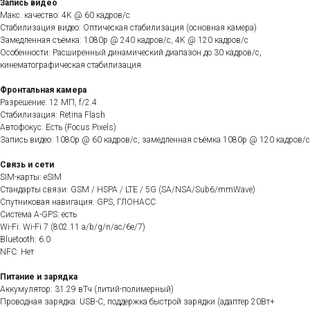
Запись видео
Макс. качество: 4K @ 60 кадров/с
Стабилизация видео: Оптическая стабилизация (основная камера)
Замедленная съёмка: 1080p @ 240 кадров/с, 4K @ 120 кадров/с
Особенности: Расширенный динамический диапазон до 30 кадров/с,
кинематографическая стабилизация
Фронтальная камера
Разрешение: 12 МП, f/2.4
Стабилизация: Retina Flash
Автофокус: Есть (Focus Pixels)
Запись видео: 1080p @ 60 кадров/с, замедленная съёмка 1080p @ 120 кадров/с
Связь и сети
SIM-карты: eSIM
Стандарты связи: GSM / HSPA / LTE / 5G (SA/NSA/Sub6/mmWave)
Спутниковая навигация: GPS, ГЛОНАСС
Система A-GPS: есть
Wi-Fi: Wi-Fi 7 (802.11 a/b/g/n/ac/6e/7)
Bluetooth: 6.0
NFC: Нет
Питание и зарядка
Аккумулятор: 31.29 вТч (литий-полимерный)
Проводная зарядка: USB-C, поддержка быстрой зарядки (адаптер 20Вт+