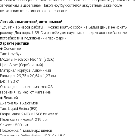
Классический серебристый алюминий — это матовая поверхность, устойчивая к
отпечаткам и царапинам. Такой ноутбук остаётся аккуратным даже после
нескольких лет активного использования.
Лёгкий, компактный, автономный
1,23 кг и 16 часов работы — можно взять с собой на целый день и не искать
розетку. Два порта USB‑C и разъём для наушников закрывают все базовые
потребности в подключении периферии.
Характеристики
◆ Основные: ⠀
Тип: Ноутбук
Модель: MacBook Neo 13" (2026)
Цвет: Silver (Серебристый)
Материал корпуса: Алюминий
Размеры: 29,75 × 20,64 × 1,27 см
Вес: 1,23 кг
Операционная система: macOS
Гарантия: 12 мес. от магазина
◆ Дисплей: ⠀
Диагональ: 13 дюймов
Тип: Liquid Retina (IPS)
Разрешение: 2408 × 1506 пикселей
Плотность пикселей: 219 ppi
Яркость: 500 нит
Поддержка: 1 миллиард цветов