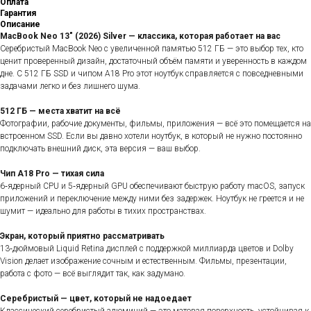
Оплата
Гарантия
Описание
MacBook Neo 13" (2026) Silver — классика, которая работает на вас
Серебристый MacBook Neo с увеличенной памятью 512 ГБ — это выбор тех, кто
ценит проверенный дизайн, достаточный объём памяти и уверенность в каждом
дне. С 512 ГБ SSD и чипом A18 Pro этот ноутбук справляется с повседневными
задачами легко и без лишнего шума.
512 ГБ — места хватит на всё
Фотографии, рабочие документы, фильмы, приложения — всё это помещается на
встроенном SSD. Если вы давно хотели ноутбук, в который не нужно постоянно
подключать внешний диск, эта версия — ваш выбор.
Чип A18 Pro — тихая сила
6‑ядерный CPU и 5‑ядерный GPU обеспечивают быструю работу macOS, запуск
приложений и переключение между ними без задержек. Ноутбук не греется и не
шумит — идеально для работы в тихих пространствах.
Экран, который приятно рассматривать
13‑дюймовый Liquid Retina дисплей с поддержкой миллиарда цветов и Dolby
Vision делает изображение сочным и естественным. Фильмы, презентации,
работа с фото — всё выглядит так, как задумано.
Серебристый — цвет, который не надоедает