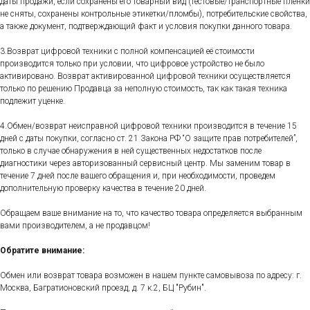
даты продажи, если сохранены его товарный вид (тестовые/транспортные пленки
не сняты, сохранены контрольные этикетки/пломбы), потребительские свойства,
а также документ, подтверждающий факт и условия покупки данного товара.
3.Возврат цифровой техники с полной компенсацией её стоимости
производится только при условии, что цифровое устройство не было
активировано. Возврат активированной цифровой техники осуществляется
только по решению Продавца за неполную стоимость, так как такая техника
подлежит уценке.
4.Обмен/возврат неисправной цифровой техники производится в течение 15
дней с даты покупки, согласно ст. 21 Закона РФ “О защите прав потребителей”,
только в случае обнаружения в ней существенных недостатков после
диагностики через авторизованный сервисный центр. Мы заменим товар в
течение 7 дней после вашего обращения и, при необходимости, проведем
дополнительную проверку качества в течение 20 дней.
Обращаем ваше внимание на то, что качество товара определяется выбранным
вами производителем, а не продавцом!
Обратите внимание:
Обмен или возврат товара возможен в нашем пункте самовывоза по адресу: г.
Москва, Багратионовский проезд, д. 7 к.2, БЦ "Рубин".