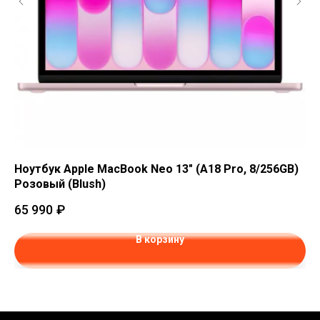
Ноутбук Apple MacBook Neo 13" (A18 Pro, 8/256GB)
Но
Розовый (Blush)
Же
65 990
₽
65
В корзину