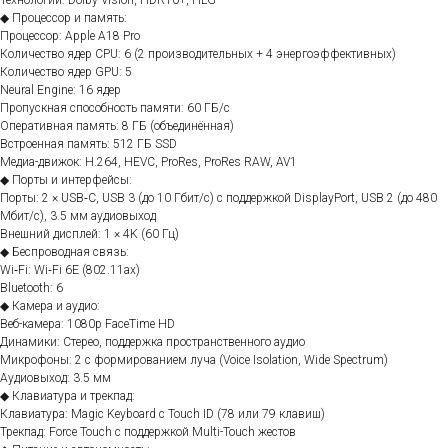
Технологии: Dolby Vision, HDR10+, HLG
◆ Процессор и память: ⠀
Процессор: Apple A18 Pro
Количество ядер CPU: 6 (2 производительных + 4 энергоэффективных)
Количество ядер GPU: 5
Neural Engine: 16 ядер
Пропускная способность памяти: 60 ГБ/с
Оперативная память: 8 ГБ (объединённая)
Встроенная память: 512 ГБ SSD
Медиа-движок: H.264, HEVC, ProRes, ProRes RAW, AV1
◆ Порты и интерфейсы: ⠀
Порты: 2 × USB‑C, USB 3 (до 10 Гбит/с) с поддержкой DisplayPort, USB 2 (до 480
Мбит/с), 3.5 мм аудиовыход
Внешний дисплей: 1 × 4K (60 Гц)
◆ Беспроводная связь: ⠀
Wi‑Fi: Wi‑Fi 6E (802.11ax)
Bluetooth: 6
◆ Камера и аудио: ⠀
Веб-камера: 1080p FaceTime HD
Динамики: Стерео, поддержка пространственного аудио
Микрофоны: 2 с формированием луча (Voice Isolation, Wide Spectrum)
Аудиовыход: 3.5 мм
◆ Клавиатура и трекпад: ⠀
Клавиатура: Magic Keyboard с Touch ID (78 или 79 клавиш)
Трекпад: Force Touch с поддержкой Multi-Touch жестов