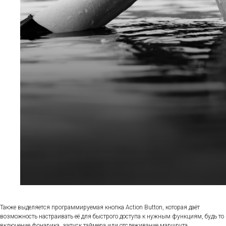
Также выделяется программируемая кнопка Action Button, которая даёт
возможность настраивать её для быстрого доступа к нужным функциям, будь то
включение фонарика, запуск таймера или отслеживание маршрута.