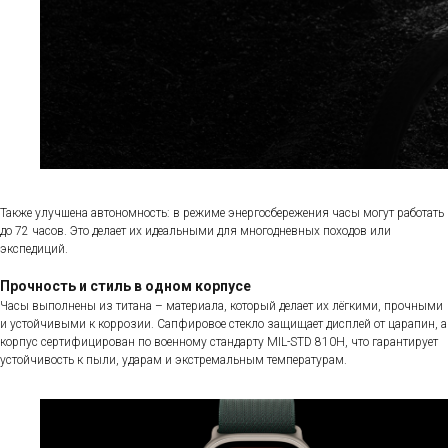
Также улучшена автономность: в режиме энергосбережения часы могут работать
до 72 часов. Это делает их идеальными для многодневных походов или
экспедиций.
Прочность и стиль в одном корпусе
Часы выполнены из титана – материала, который делает их лёгкими, прочными
и устойчивыми к коррозии. Сапфировое стекло защищает дисплей от царапин, а
корпус сертифицирован по военному стандарту MIL-STD 810H, что гарантирует
устойчивость к пыли, ударам и экстремальным температурам.