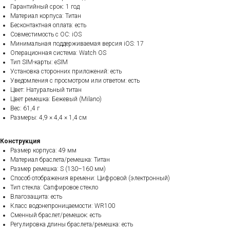
Гарантийный срок: 1 год
Материал корпуса: Титан
Бесконтактная оплата: есть
Совместимость с ОС: iOS
Минимальная поддерживаемая версия iOS: 17
Операционная система: Watch OS
Тип SIM-карты: eSIM
Установка сторонних приложений: есть
Уведомления с просмотром или ответом: есть
Цвет: Натуральный титан
Цвет ремешка: Бежевый (Milano)
Вес: 61,4 г
Размеры: 4,9 × 4,4 × 1,4 см
Конструкция
Размер корпуса: 49 мм
Материал браслета/ремешка: Титан
Размер ремешка: S (130–160 мм)
Способ отображения времени: Цифровой (электронный)
Тип стекла: Сапфировое стекло
Влагозащита: есть
Класс водонепроницаемости: WR100
Сменный браслет/ремешок: есть
Регулировка длины браслета/ремешка: есть