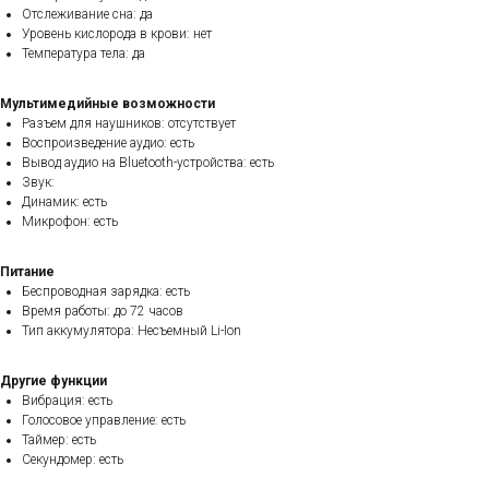
Отслеживание сна: да
Уровень кислорода в крови: нет
Температура тела: да
Мультимедийные возможности
Разъем для наушников: отсутствует
Воспроизведение аудио: есть
Вывод аудио на Bluetooth-устройства: есть
Звук:
Динамик: есть
Микрофон: есть
Питание
Беспроводная зарядка: есть
Время работы: до 72 часов
Тип аккумулятора: Несъемный Li-Ion
Другие функции
Вибрация: есть
Голосовое управление: есть
Таймер: есть
Секундомер: есть