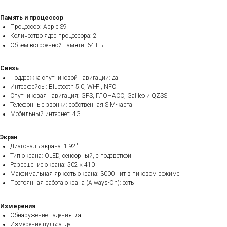
Память и процессор
Процессор: Apple S9
Количество ядер процессора: 2
Объем встроенной памяти: 64 ГБ
Связь
Поддержка спутниковой навигации: да
Интерфейсы: Bluetooth 5.0, Wi-Fi, NFC
Спутниковая навигация: GPS, ГЛОНАСС, Galileo и QZSS
Телефонные звонки: собственная SIM-карта
Мобильный интернет: 4G
Экран
Диагональ экрана: 1.92"
Тип экрана: OLED, сенсорный, с подсветкой
Разрешение экрана: 502 × 410
Максимальная яркость экрана: 3000 нит в пиковом режиме
Постоянная работа экрана (Always-On): есть
Измерения
Обнаружение падения: да
Измерение пульса: да