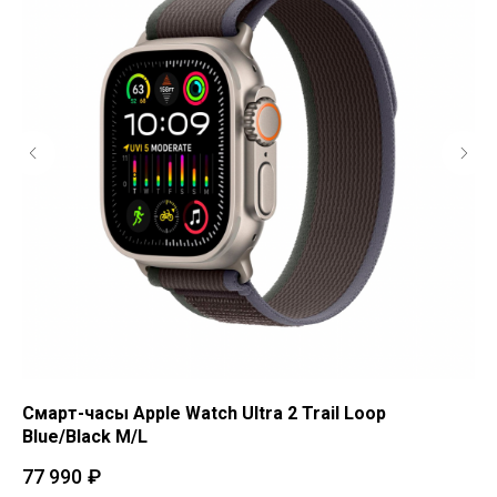
Смарт-часы Apple Watch Ultra 2 Trail Loop
См
Blue/Black M/L
Me
77 990
₽
79