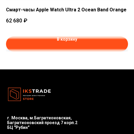
Смарт-часы Apple Watch Ultra 2 Ocean Band Orange
См
Bl
62 680
₽
77
В корзину
г. Москва, м.Багратионовская,
Багратионовский проезд 7 корп.2
БЦ "Рубин"