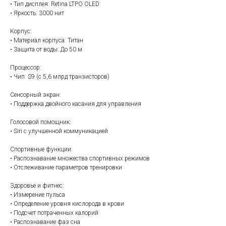
• Тип дисплея: Retina LTPO OLED
• Яркость: 3000 нит
Корпус:
• Материал корпуса: Титан
• Защита от воды: До 50 м
Процессор:
• Чип: S9 (с 5,6 млрд транзисторов)
Сенсорный экран:
• Поддержка двойного касания для управления
Голосовой помощник:
• Siri с улучшенной коммуникацией
Спортивные функции:
• Распознавание множества спортивных режимов
• Отслеживание параметров тренировки
Здоровье и фитнес:
• Измерение пульса
• Определение уровня кислорода в крови
• Подсчет потраченных калорий
• Распознавание фаз сна