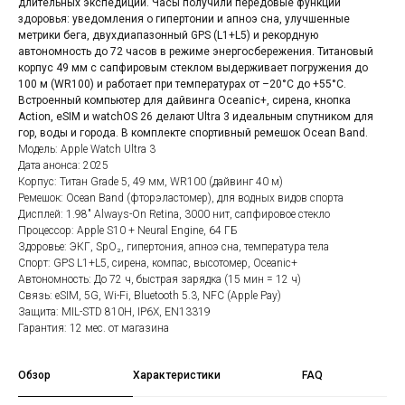
длительных экспедиций. Часы получили передовые функции
здоровья: уведомления о гипертонии и апноэ сна, улучшенные
метрики бега, двухдиапазонный GPS (L1+L5) и рекордную
автономность до 72 часов в режиме энергосбережения. Титановый
корпус 49 мм с сапфировым стеклом выдерживает погружения до
100 м (WR100) и работает при температурах от –20°C до +55°C.
Встроенный компьютер для дайвинга Oceanic+, сирена, кнопка
Action, eSIM и watchOS 26 делают Ultra 3 идеальным спутником для
гор, воды и города. В комплекте спортивный ремешок Ocean Band.
Модель: Apple Watch Ultra 3
Дата анонса: 2025
Корпус: Титан Grade 5, 49 мм, WR100 (дайвинг 40 м)
Ремешок: Ocean Band (фторэластомер), для водных видов спорта
Дисплей: 1.98" Always-On Retina, 3000 нит, сапфировое стекло
Процессор: Apple S10 + Neural Engine, 64 ГБ
Здоровье: ЭКГ, SpO₂, гипертония, апноэ сна, температура тела
Спорт: GPS L1+L5, сирена, компас, высотомер, Oceanic+
Автономность: До 72 ч, быстрая зарядка (15 мин = 12 ч)
Связь: eSIM, 5G, Wi-Fi, Bluetooth 5.3, NFC (Apple Pay)
Защита: MIL-STD 810H, IP6X, EN13319
Гарантия: 12 мес. от магазина
Обзор
Характеристики
FAQ