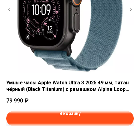
Умные часы Apple Watch Ultra 3 2025 49 мм, титан
Ум
чёрный (Black Titanium) с ремешком Alpine Loop
чё
(Light Blue)
(B
79 990
₽
68
В корзину