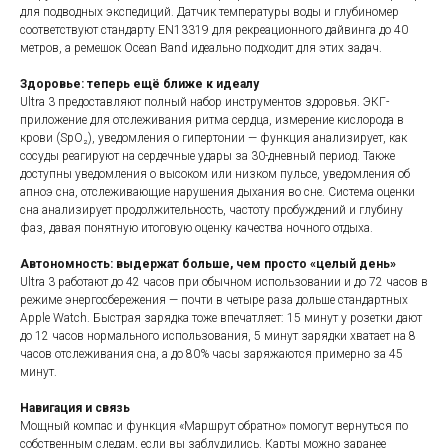
для подводных экспедиций. Датчик температуры воды и глубиномер
соответствуют стандарту EN13319 для рекреационного дайвинга до 40
метров, а ремешок Ocean Band идеально подходит для этих задач.
Здоровье: теперь ещё ближе к идеалу
Ultra 3 предоставляют полный набор инструментов здоровья. ЭКГ-
приложение для отслеживания ритма сердца, измерение кислорода в
крови (SpO₂), уведомления о гипертонии — функция анализирует, как
сосуды реагируют на сердечные удары за 30-дневный период. Также
доступны уведомления о высоком или низком пульсе, уведомления об
апноэ сна, отслеживающие нарушения дыхания во сне. Система оценки
сна анализирует продолжительность, частоту пробуждений и глубину
фаз, давая понятную итоговую оценку качества ночного отдыха.
Автономность: выдержат больше, чем просто «целый день»
Ultra 3 работают до 42 часов при обычном использовании и до 72 часов в
режиме энергосбережения — почти в четыре раза дольше стандартных
Apple Watch. Быстрая зарядка тоже впечатляет: 15 минут у розетки дают
до 12 часов нормального использования, 5 минут зарядки хватает на 8
часов отслеживания сна, а до 80% часы заряжаются примерно за 45
минут.
Навигация и связь
Мощный компас и функция «Маршрут обратно» помогут вернуться по
собственным следам, если вы заблудились. Карты можно заранее