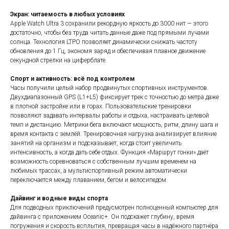
Экран: читаемость в любых условиях
Apple Watch Ultra 3 сохранили рекордную яркость до 3000 нит — этого
достаточно, чтобы без труда читать данные даже под прямыми лучами
солнца. Технология LTPO позволяет динамически снижать частоту
обновления до 1 Гц, экономя заряд и обеспечивая плавное движение
секундной стрелки на циферблате.
Спорт и активность: всё под контролем
Часы получили целый набор продвинутых спортивных инструментов.
Двухдиапазонный GPS (L1+L5) фиксирует трек с точностью до метра даже
в плотной застройке или в горах. Пользовательские тренировки
позволяют задавать интервалы работы и отдыха, настраивать целевой
темп и дистанцию. Метрики бега включают мощность, ритм, длину шага и
время контакта с землёй. Тренировочная нагрузка анализирует влияние
занятий на организм и подсказывает, когда стоит увеличить
интенсивность, а когда дать себе отдых. Функция «Маршрут гонки» даёт
возможность соревноваться с собственным лучшим временем на
любимых трассах, а мультиспортивный режим автоматически
переключается между плаванием, бегом и велосипедом.
Дайвинг и водные виды спорта
Для подводных приключений предусмотрен полноценный компьютер для
дайвинга с приложением Oceanic+. Он подскажет глубину, время
погружения и скорость всплытия, превращая часы в надёжного партнёра