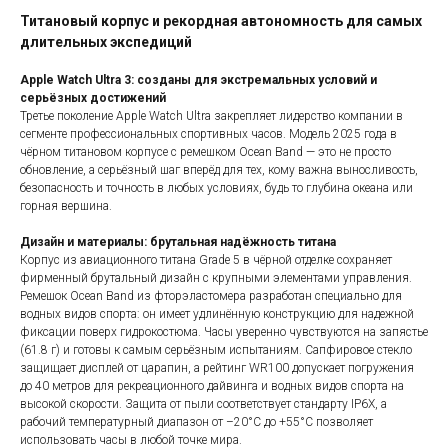
Титановый корпус и рекордная автономность для самых
длительных экспедиций
Apple Watch Ultra 3: созданы для экстремальных условий и
серьёзных достижений
Третье поколение Apple Watch Ultra закрепляет лидерство компании в
сегменте профессиональных спортивных часов. Модель 2025 года в
чёрном титановом корпусе с ремешком Ocean Band — это не просто
обновление, а серьёзный шаг вперёд для тех, кому важна выносливость,
безопасность и точность в любых условиях, будь то глубина океана или
горная вершина.
Дизайн и материалы: брутальная надёжность титана
Корпус из авиационного титана Grade 5 в чёрной отделке сохраняет
фирменный брутальный дизайн с крупными элементами управления.
Ремешок Ocean Band из фторэластомера разработан специально для
водных видов спорта: он имеет удлинённую конструкцию для надежной
фиксации поверх гидрокостюма. Часы уверенно чувствуются на запястье
(61.8 г) и готовы к самым серьёзным испытаниям. Сапфировое стекло
защищает дисплей от царапин, а рейтинг WR100 допускает погружения
до 40 метров для рекреационного дайвинга и водных видов спорта на
высокой скорости. Защита от пыли соответствует стандарту IP6X, а
рабочий температурный диапазон от –20°C до +55°C позволяет
использовать часы в любой точке мира.