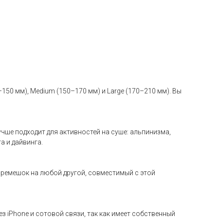
–150 мм), Medium (150–170 мм) и Large (170–210 мм). Вы
чше подходит для активностей на суше: альпинизма,
а и дайвинга.
ь ремешок на любой другой, совместимый с этой
з iPhone и сотовой связи, так как имеет собственный