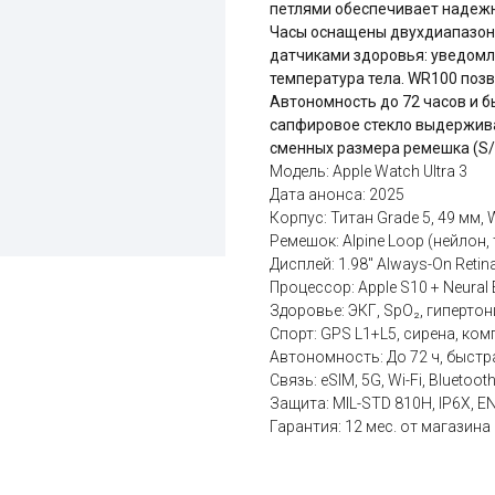
петлями обеспечивает надежн
Часы оснащены двухдиапазонн
датчиками здоровья: уведомле
температура тела. WR100 позв
Автономность до 72 часов и б
сапфировое стекло выдержива
сменных размера ремешка (S/
Модель: Apple Watch Ultra 3
Дата анонса: 2025
Корпус: Титан Grade 5, 49 мм,
Ремешок: Alpine Loop (нейлон
Дисплей: 1.98" Always-On Reti
Процессор: Apple S10 + Neural 
Здоровье: ЭКГ, SpO₂, гипертон
Спорт: GPS L1+L5, сирена, ком
Автономность: До 72 ч, быстра
Связь: eSIM, 5G, Wi-Fi, Bluetoot
Защита: MIL-STD 810H, IP6X, E
Гарантия: 12 мес. от магазина