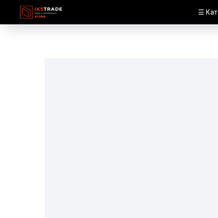
☰ Кат