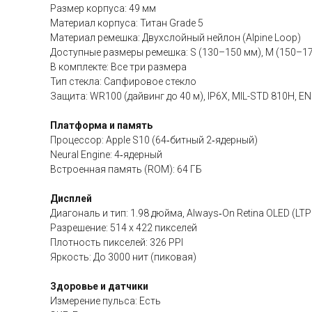
Размер корпуса: 49 мм
Материал корпуса: Титан Grade 5
Материал ремешка: Двухслойный нейлон (Alpine Loop)
Доступные размеры ремешка: S (130–150 мм), M (150–17
В комплекте: Все три размера
Тип стекла: Сапфировое стекло
Защита: WR100 (дайвинг до 40 м), IP6X, MIL-STD 810H, E
Платформа и память
Процессор: Apple S10 (64‑битный 2‑ядерный)
Neural Engine: 4‑ядерный
Встроенная память (ROM): 64 ГБ
Дисплей
Диагональ и тип: 1.98 дюйма, Always‑On Retina OLED (LT
Разрешение: 514 x 422 пикселей
Плотность пикселей: 326 PPI
Яркость: До 3000 нит (пиковая)
Здоровье и датчики
Измерение пульса: Есть