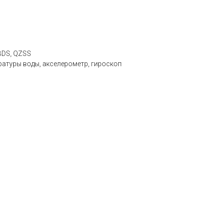
BDS, QZSS
ратуры воды, акселерометр, гироскоп