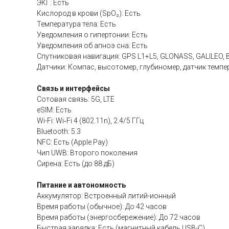
ЭКГ: Есть
Кислород в крови (SpO₂): Есть
Температура тела: Есть
Уведомления о гипертонии: Есть
Уведомления об апноэ сна: Есть
Спутниковая навигация: GPS L1+L5, GLONASS, GALILEO, 
Датчики: Компас, высотомер, глубиномер, датчик темпе
Связь и интерфейсы
Сотовая связь: 5G, LTE
eSIM: Есть
Wi-Fi: Wi‑Fi 4 (802.11n), 2.4/5 ГГц
Bluetooth: 5.3
NFC: Есть (Apple Pay)
Чип UWB: Второго поколения
Сирена: Есть (до 88 дБ)
Питание и автономность
Аккумулятор: Встроенный литий-ионный
Время работы (обычное): До 42 часов
Время работы (энергосбережение): До 72 часов
Быстрая зарядка: Есть (магнитный кабель USB-C)