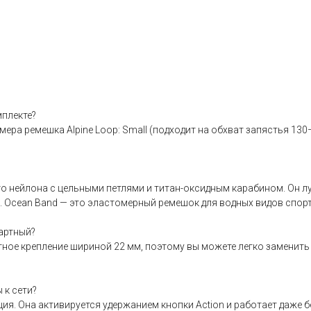
мплекте?
мера ремешка Alpine Loop: Small (подходит на обхват запястья 130
о нейлона с цельными петлями и титан-оксидным карабином. Он лу
. Ocean Band — это эластомерный ремешок для водных видов спорт
артный?
артное крепление шириной 22 мм, поэтому вы можете легко заменит
 к сети?
я. Она активируется удержанием кнопки Action и работает даже бе