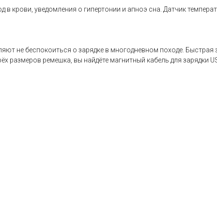
од в крови, уведомления о гипертонии и апноэ сна. Датчик темпер
яют не беспокоиться о зарядке в многодневном походе. Быстрая з
рёх размеров ремешка, вы найдёте магнитный кабель для зарядки U