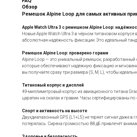
FAQ
Обзор
Ремешок Alpine Loop для самых активных пр
Apple Watch Ultra 3 с ремешком Alpine Loop: надёж
Новые Apple Watch Ultra 3 в чёрном титановом корпусе
абсолютная надёжность фиксации. Это идеальный танд
Ремешок Alpine Loop: проверено горами
Alpine Loop — это уникальный ремешок, разработанный 
которые обеспечивают надёжную фиксацию и мгновенную
вы получаете сразу три размера (S, M, L), чтобы идеал
Титановый корпус и дисплей
49-миллиметровый корпус из авиационного титана Grad
царапин на скалах и гравии. Часы сертифицированы по
Спорт и активность на высоте
Двухдиапазонный GPS (L1+L5) не теряет сигнал даже в 
потерялась. Сирена громкостью 88 дБ привлечёт вниман
Здоровье и безопасность