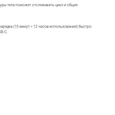
атуры тела поможет отслеживать цикл и общее
арядка (15 минут = 12 часов использования) быстро
SB-C.