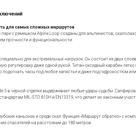
иключений
ность для самых сложных маршрутов
 в паре с ремешком Alpine Loop созданы для альпинистов, скалола
ем прочности и функциональности.
специально для экстремальных нагрузок. Он состоит из двух слоё
 регулировку даже одной рукой. Титан-оксидный карабин легко 
ьно подогнать часы под любое запястье и даже под гидрокостюм или
e 5 в чёрной отделке выдерживает любые удары судьбы. Сапфирово
 стандартам MIL-STD 810H и EN13319, что делает их законным уча
глубоких каньонах и среди скал. Функция «Маршрут обратно» с ком
ие спасателей на расстоянии до 180 метров.