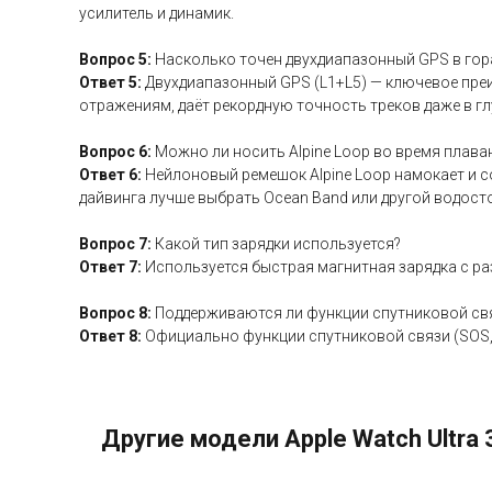
усилитель и динамик.
Вопрос 5:
Насколько точен двухдиапазонный GPS в гор
Ответ 5:
Двухдиапазонный GPS (L1+L5) — ключевое преи
отражениям, даёт рекордную точность треков даже в гл
Вопрос 6:
Можно ли носить Alpine Loop во время плава
Ответ 6:
Нейлоновый ремешок Alpine Loop намокает и со
дайвинга лучше выбрать Ocean Band или другой водост
Вопрос 7:
Какой тип зарядки используется?
Ответ 7:
Используется быстрая магнитная зарядка с ра
Вопрос 8:
Поддерживаются ли функции спутниковой свя
Ответ 8:
Официально функции спутниковой связи (SOS, M
Другие модели Apple Watch Ultra 