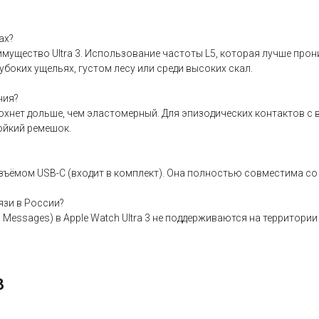
ах?
мущество Ultra 3. Использование частоты L5, которая лучше прон
убоких ущельях, густом лесу или среди высоких скал.
ния?
хнет дольше, чем эластомерный. Для эпизодических контактов с в
ойкий ремешок.
зъёмом USB-C (входит в комплект). Она полностью совместима со
зи в России?
essages) в Apple Watch Ultra 3 не поддерживаются на территории
3