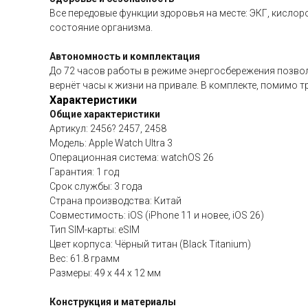
Все передовые функции здоровья на месте: ЭКГ, кислор
состояние организма.
Автономность и комплектация
До 72 часов работы в режиме энергосбережения позвол
вернёт часы к жизни на привале. В комплекте, помимо т
Характеристики
Общие характеристики
Артикул: 2456? 2457, 2458
Модель: Apple Watch Ultra 3
Операционная система: watchOS 26
Гарантия: 1 год
Срок службы: 3 года
Страна производства: Китай
Совместимость: iOS (iPhone 11 и новее, iOS 26)
Тип SIM-карты: eSIM
Цвет корпуса: Чёрный титан (Black Titanium)
Вес: 61.8 грамм
Размеры: 49 x 44 x 12 мм
Конструкция и материалы