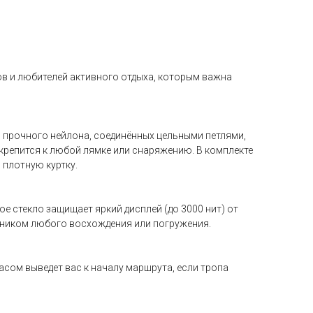
зов и любителей активного отдыха, которым важна
в прочного нейлона, соединённых цельными петлями,
крепится к любой лямке или снаряжению. В комплекте
 плотную куртку.
е стекло защищает яркий дисплей (до 3000 нит) от
стником любого восхождения или погружения.
пасом выведет вас к началу маршрута, если тропа