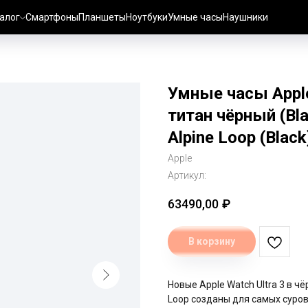
алог
Смартфоны
Планшеты
Ноутбуки
Умные часы
Наушники
Умные часы Apple
титан чёрный (Bl
Alpine Loop (Black
Apple
Артикул:
63490,00
₽
В корзину
Новые Apple Watch Ultra 3 в 
Loop созданы для самых суров