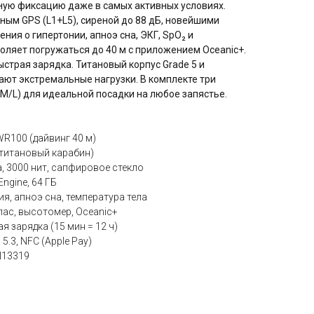
ую фиксацию даже в самых активных условиях.
ым GPS (L1+L5), сиреной до 88 дБ, новейшими
ния о гипертонии, апноэ сна, ЭКГ, SpO₂ и
оляет погружаться до 40 м с приложением Oceanic+.
ыстрая зарядка. Титановый корпус Grade 5 и
ют экстремальные нагрузки. В комплекте три
M/L) для идеальной посадки на любое запястье.
 WR100 (дайвинг 40 м)
, титановый карабин)
na, 3000 нит, сапфировое стекло
Engine, 64 ГБ
ия, апноэ сна, температура тела
пас, высотомер, Oceanic+
я зарядка (15 мин = 12 ч)
h 5.3, NFC (Apple Pay)
N13319