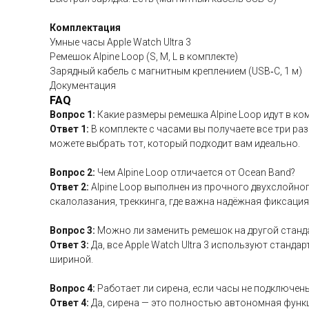
Комплектация
Умные часы Apple Watch Ultra 3
Ремешок Alpine Loop (S, M, L в комплекте)
Зарядный кабель с магнитным креплением (USB‑C, 1 м)
Документация
FAQ
Вопрос 1:
Какие размеры ремешка Alpine Loop идут в ко
Ответ 1:
В комплекте с часами вы получаете все три раз
можете выбрать тот, который подходит вам идеально.
Вопрос 2:
Чем Alpine Loop отличается от Ocean Band?
Ответ 2:
Alpine Loop выполнен из прочного двухслойног
скалолазания, треккинга, где важна надёжная фиксация
Вопрос 3:
Можно ли заменить ремешок на другой станд
Ответ 3:
Да, все Apple Watch Ultra 3 используют станд
шириной.
Вопрос 4:
Работает ли сирена, если часы не подключены
Ответ 4:
Да, сирена — это полностью автономная функци