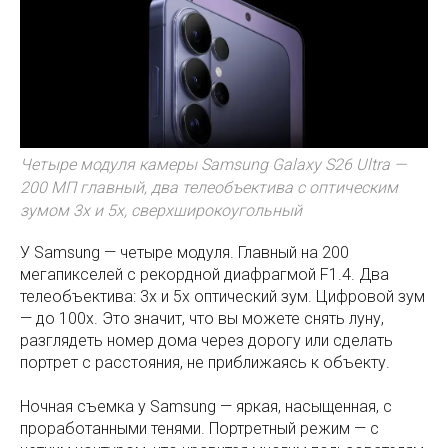
Четыре модуля камеры Samsung Galaxy S26 Ultra —
200 МП главный, два телеобъектива с оптическим
зумом 3x и 5x, сверхширокоугольный
У Samsung — четыре модуля. Главный на 200
мегапикселей с рекордной диафрагмой F1.4. Два
телеобъектива: 3x и 5x оптический зум. Цифровой зум
— до 100x. Это значит, что вы можете снять луну,
разглядеть номер дома через дорогу или сделать
портрет с расстояния, не приближаясь к объекту.
Ночная съемка у Samsung — яркая, насыщенная, с
проработанными тенями. Портретный режим — с