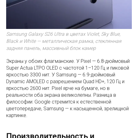
Samsung Galaxy S26 Ultra в цветах Violet, Sky Blue,
Black и White — металлическая рамка, стеклянная
задняя панель, массивный блок камер
Экраны у обоих флагманские. У Pixel — 6.8-дюймовый
Super Actua LTPO OLED с частотой 1–120 Гц и пиковой
яркостью 3300 нит. У Samsung — 6.9-дюймовый
Dynamic AMOLED с разрешением Quad HD+, 120 Гц и
яркостью 2600 нит. Pixel ярче на бумаге, но в
реальности оба экрана великолепны. Разница в
философии: Google стремится к естественной
цветопередаче, Samsung — к насыщенной, зрелищной
картинке.
Производительность и