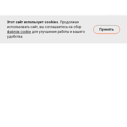
Этот сайт использует cookies.
Продолжая
использовать сайт, вы соглашаетесь на сбор
Принять
файлов cookie
для улучшения работы и вашего
удобства.
г. Москва, м.Багратионовская,
Багратионовский проезд 7 корп.2
БЦ "Рубин"
© 2026 IKSTrade.Store
Смартфоны, планшеты, часы, наушники,
приставки. Выгодно и с доставкой по Москве.