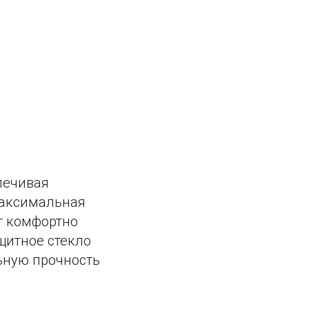
печивая
Максимальная
ет комфортно
щитное стекло
льную прочность