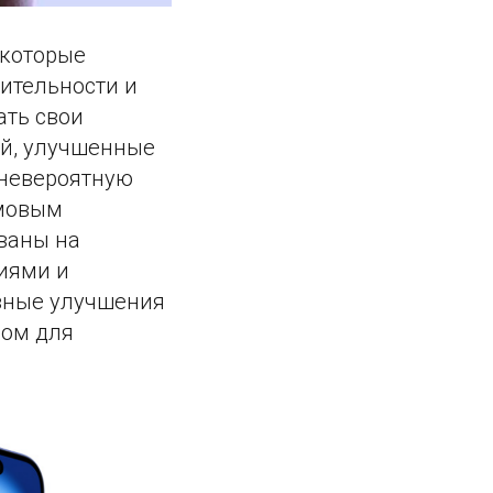
, которые
ительности и
ать свои
ей, улучшенные
 невероятную
ймовым
ованы на
иями и
овные улучшения
ром для