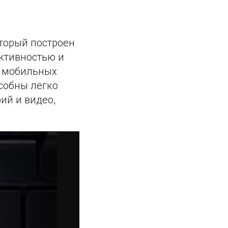
оторый построен
ективностью и
х мобильных
особны легко
ий и видео,