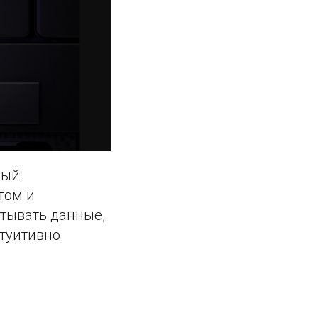
рый
том и
тывать данные,
нтуитивно