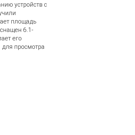
анию устройств с
учили
вает площадь
оснащен 6.1-
лает его
 для просмотра