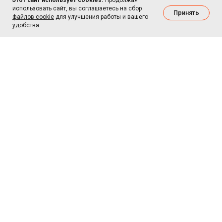
Этот сайт использует cookies.
Продолжая
использовать сайт, вы соглашаетесь на сбор
Принять
файлов cookie
для улучшения работы и вашего
удобства.
г. Москва, м.Багратионовская,
Багратионовский проезд 7 корп.2
БЦ "Рубин"
© 2026 IKSTrade.Store
Смартфоны, планшеты, часы, наушники,
приставки. Выгодно и с доставкой по Москве.
Каталог
Бренды