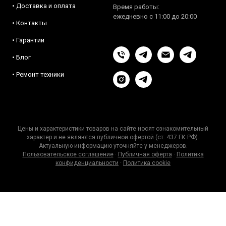
• Доставка и оплата
Время работы:
ежедневно с 11:00 до 20:00
• Контакты
• Гарантии
• Блог
• Ремонт техники
Цены и характеристики товаров на сайте носят ознакомительный
характер и не являются публичной офертой (ст. 437 ГК РФ).
Актуальную информацию уточняйте у менеджеров.
Пользовательское соглашение
·
Публичная оферта
·
Политика
конфиденциальности
·
Политика cookie