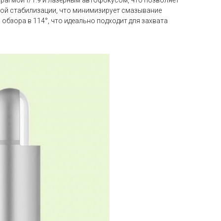
фрагмой f/1.9 и лазерным автофокусом, что позволяет
кой стабилизации, что минимизирует смазывание
обзора в 114°, что идеально подходит для захвата