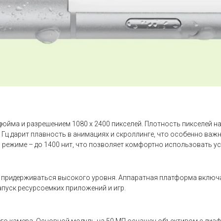
йма и разрешением 1080 x 2400 пикселей. Плотность пикселей на
 Гц дарит плавность в анимациях и скроллинге, что особенно важ
м режиме – до 1400 нит, что позволяет комфортно использовать у
ет придерживаться высокого уровня. Аппаратная платформа включа
апуск ресурсоемких приложений и игр.