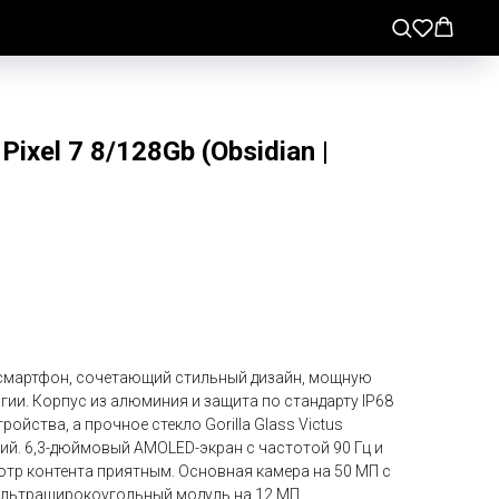
ixel 7 8/128Gb (Obsidian |
й смартфон, сочетающий стильный дизайн, мощную
гии. Корпус из алюминия и защита по стандарту IP68
йства, а прочное стекло Gorilla Glass Victus
ий. 6,3-дюймовый AMOLED-экран с частотой 90 Гц и
тр контента приятным. Основная камера на 50 МП с
ультраширокоугольный модуль на 12 МП