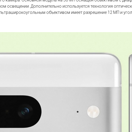
 его камера. Основной модуль на 50 МП оснащен объективом с диа
ном освещении. Дополнительно используется технология оптичес
льтраширокоугольным объективом имеет разрешение 12 МП и угол 