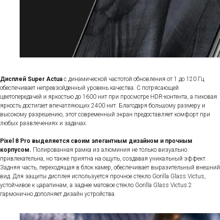
Дисплей Super Actua
с динамической частотой обновления от 1 до 120 Гц
обеспечивает непревзойденный уровень качества. С потрясающей
цветопередачей и яркостью до 1600 нит при просмотре HDR-контента, а пиковая
яркость достигает впечатляющих 2400 нит. Благодаря большому размеру и
высокому разрешению, этот современный экран предоставляет комфорт при
любых развлечениях и задачах.
Pixel 8 Pro выделяется своим элегантным дизайном и прочным
корпусом.
Полированная рамка из алюминия не только визуально
привлекательна, но также приятна на ощупь, создавая уникальный эффект.
Задняя часть, переходящая в блок камер, обеспечивает выразительный внешний
вид. Для защиты дисплея используется прочное стекло Gorilla Glass Victus,
устойчивое к царапинам, а заднее матовое стекло Gorilla Glass Victus 2
гармонично дополняет дизайн устройства.