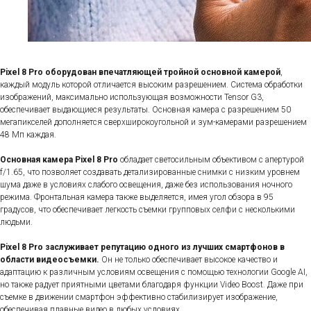
Pixel 8 Pro оборудован впечатляющей тройной основной камерой
,
каждый модуль которой отличается высоким разрешением. Система обработки
изображений, максимально использующая возможности Tensor G3,
обеспечивает выдающиеся результаты. Основная камера с разрешением 50
мегапикселей дополняется сверхширокоугольной и зум-камерами разрешением
48 Мп каждая.
Основная камера Pixel 8 Pro
обладает светосильным объективом с апертурой
f/1.65, что позволяет создавать детализированные снимки с низким уровнем
шума даже в условиях слабого освещения, даже без использования ночного
режима. Фронтальная камера также выделяется, имея угол обзора в 95
градусов, что обеспечивает легкость съемки групповых селфи с несколькими
людьми.
Pixel 8 Pro заслуживает репутацию одного из лучших смартфонов в
области видеосъемки.
Он не только обеспечивает высокое качество и
адаптацию к различным условиям освещения с помощью технологии Google AI,
но также радует приятными цветами благодаря функции Video Boost. Даже при
съемке в движении смартфон эффективно стабилизирует изображение,
обеспечивая плавные видео в любых условиях.