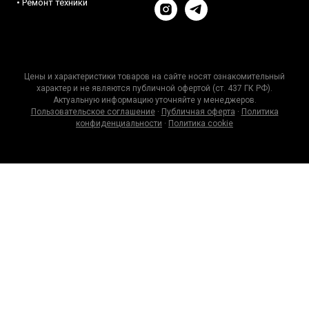
• Ремонт техники
Цены и характеристики товаров на сайте носят ознакомительный
характер и не являются публичной офертой (ст. 437 ГК РФ).
Актуальную информацию уточняйте у менеджеров.
Пользовательское соглашение
·
Публичная оферта
·
Политика
конфиденциальности
·
Политика cookie