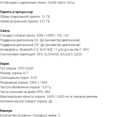
Устойчивое к царапинам стекло: Gorilla Glass Victus
Память и процессор:
Объем оперативной памяти: 12 ГБ
Объем встроенной памяти: 512 ГБ
Связь:
Стандарт сотовой связи: GSM / HSPA / LTE / 5G
Поддержка диапазонов 5G: Да (множество диапазонов)
Поддержка диапазонов LTE: Да (множество диапазонов)
Интерфейсы: Bluetooth 5.3, Wi-Fi 802.11 a/b/g/n/ac/6e/7, NFC
Спутниковая навигация: GPS, GLONASS, GALILEO, QZSS
Экран:
Тип экрана: LTPO OLED
Размер экрана: 6.7"
Соотношение сторон: 20:9
Разрешение экрана: 2992 x 1344
Частота обновления экрана: 120 Гц
Число пикселей на дюйм (PPI): 489
Максимальная яркость экрана: 1600 / 2400 нит в пиковом режиме
Автоматический поворот экрана: Да
Камера:
Количество основных (тыловых) камер: 3