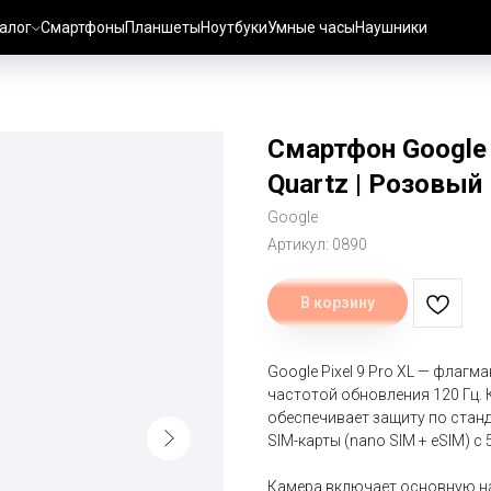
алог
Смартфоны
Планшеты
Ноутбуки
Умные часы
Наушники
Смартфон Google P
Quartz | Розовый 
Google
Артикул:
0890
В корзину
Google Pixel 9 Pro XL — флаг
частотой обновления 120 Гц. К
обеспечивает защиту по станда
SIM-карты (nano SIM + eSIM) с 5
Камера включает основную на