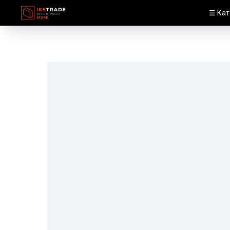
☰ Кат