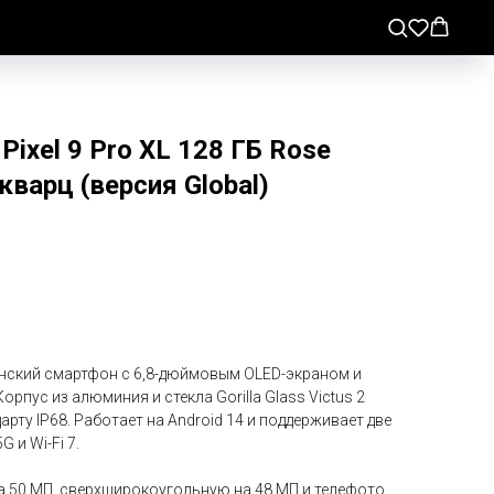
ixel 9 Pro XL 128 ГБ Rose
кварц (версия Global)
манский смартфон с 6,8-дюймовым OLED-экраном и
орпус из алюминия и стекла Gorilla Glass Victus 2
рту IP68. Работает на Android 14 и поддерживает две
G и Wi-Fi 7.
 50 МП, сверхширокоугольную на 48 МП и телефото