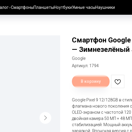
алог
Смартфоны
Планшеты
Ноутбуки
Умные часы
Наушники
Смартфон Google P
— Зимнезелёный
Google
Артикул:
1794
В корзину
Google Pixel 9 12/128GB в ст
флагмана нового поколения с
OLED-экраном с частотой 120 
двойная камера 50 МП + 48 М
стабилизацией. Мощный аккум
зарядкой. Японская версия с