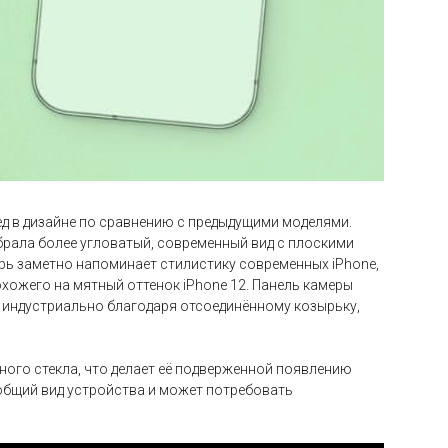
ред в дизайне по сравнению с предыдущими моделями.
брала более угловатый, современный вид с плоскими
ерь заметно напоминает стилистику современных iPhone,
хожего на мятный оттенок iPhone 12. Панель камеры
е индустриально благодаря отсоединённому козырьку,
нного стекла, что делает её подверженной появлению
 общий вид устройства и может потребовать