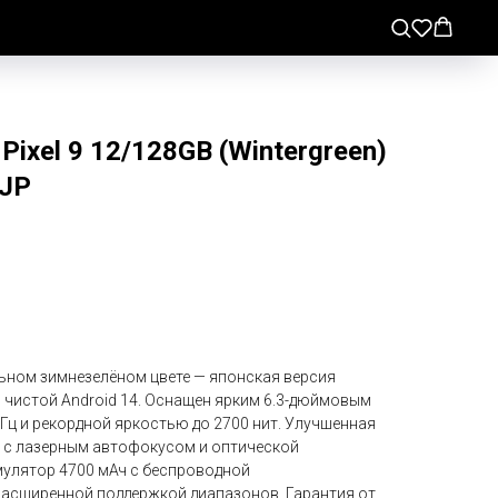
ixel 9 12/128GB (Wintergreen)
 JP
ильном зимнезелёном цвете — японская версия
 чистой Android 14. Оснащен ярким 6.3-дюймовым
Гц и рекордной яркостью до 2700 нит. Улучшенная
П с лазерным автофокусом и оптической
улятор 4700 мАч с беспроводной
 расширенной поддержкой диапазонов. Гарантия от