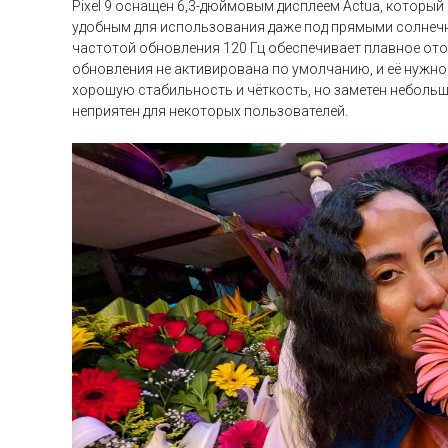
Pixel 9 оснащен 6,3-дюймовым дисплеем Actua, который 
удобным для использования даже под прямыми солнечн
частотой обновления 120 Гц обеспечивает плавное ото
обновления не активирована по умолчанию, и её нужно
хорошую стабильность и чёткость, но заметен небольш
неприятен для некоторых пользователей.