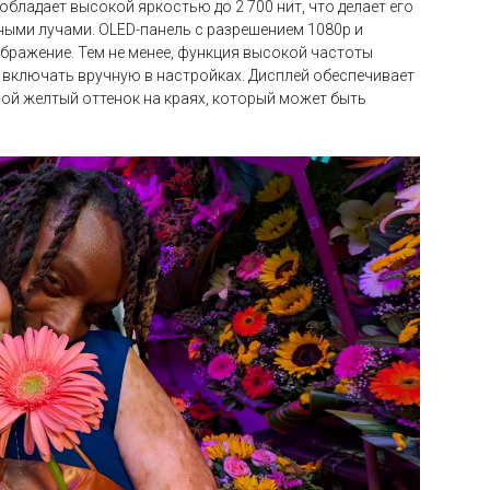
обладает высокой яркостью до 2 700 нит, что делает его
ыми лучами. OLED-панель с разрешением 1080p и
бражение. Тем не менее, функция высокой частоты
 включать вручную в настройках. Дисплей обеспечивает
ой желтый оттенок на краях, который может быть