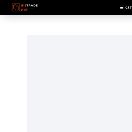
☰ Кат