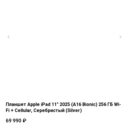
Планшет Apple iPad 11" 2025 (A16 Bionic) 256 ГБ Wi-
Пл
Fi + Cellular, Серебристый (Silver)
Fi
69 990
₽
42