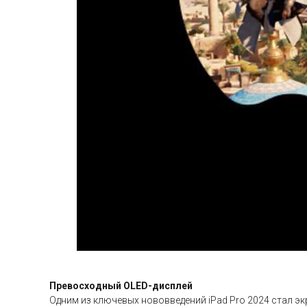
Превосходный OLED-дисплей
Одним из ключевых нововведений iPad Pro 2024 стал э