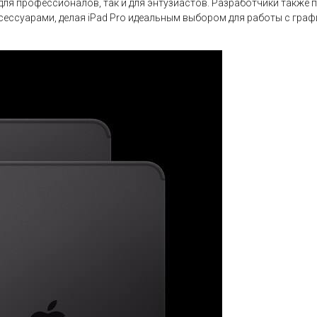
ля профессионалов, так и для энтузиастов. Разработчики также 
ссуарами, делая iPad Pro идеальным выбором для работы с графи