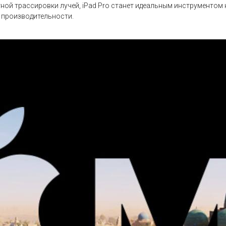
тной трассировки лучей, iPad Pro станет идеальным инструменто
 производительности.