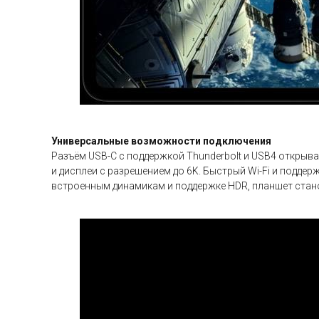
Универсальные возможности подключения
Разъём USB-C с поддержкой Thunderbolt и USB4 открыв
и дисплеи с разрешением до 6K. Быстрый Wi-Fi и поддер
встроенным динамикам и поддержке HDR, планшет стан