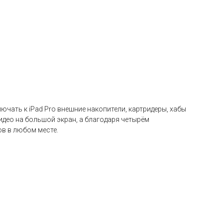
чать к iPad Pro внешние накопители, картридеры, хабы
видео на большой экран, а благодаря четырём
в в любом месте.