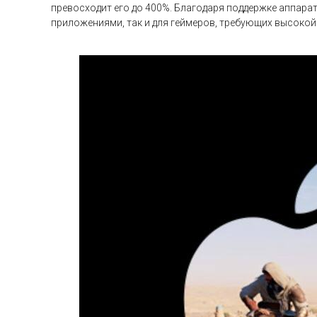
превосходит его до 400%. Благодаря поддержке аппара
приложениями, так и для геймеров, требующих высокой