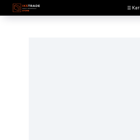
☰ Кат