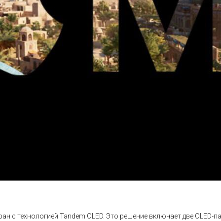
кран с технологией Tandem OLED. Это решение включает две OLED-