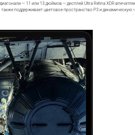
иагонали — 11 или 13 дюймов — дисплей Ultra Retina XDR впечатл
н также поддерживает цветовое пространство P3 и динамическую ча