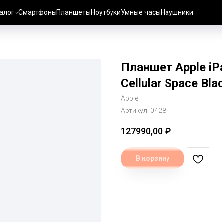
алог
Смартфоны
Планшеты
Ноутбуки
Умные часы
Наушники
Планшет Apple iPa
Cellular Space Bl
Apple
Артикул:
0428
127990,00
₽
В корзину