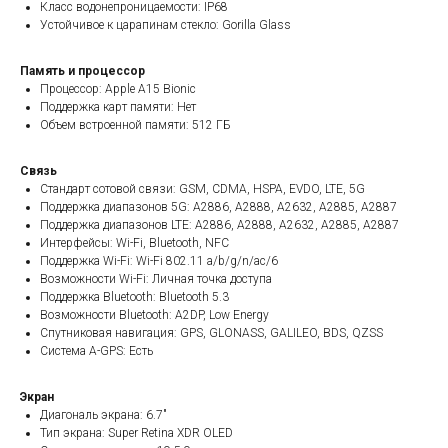
Класс водонепроницаемости: IP68
Устойчивое к царапинам стекло: Gorilla Glass
Память и процессор
Процессор: Apple A15 Bionic
Поддержка карт памяти: Нет
Объем встроенной памяти: 512 ГБ
Связь
Стандарт сотовой связи: GSM, CDMA, HSPA, EVDO, LTE, 5G
Поддержка диапазонов 5G: A2886, A2888, A2632, A2885, A2887
Поддержка диапазонов LTE: A2886, A2888, A2632, A2885, A2887
Интерфейсы: Wi-Fi, Bluetooth, NFC
Поддержка Wi-Fi: Wi-Fi 802.11 a/b/g/n/ac/6
Возможности Wi-Fi: Личная точка доступа
Поддержка Bluetooth: Bluetooth 5.3
Возможности Bluetooth: A2DP, Low Energy
Спутниковая навигация: GPS, GLONASS, GALILEO, BDS, QZSS
Система A-GPS: Есть
Экран
Диагональ экрана: 6.7"
Тип экрана: Super Retina XDR OLED