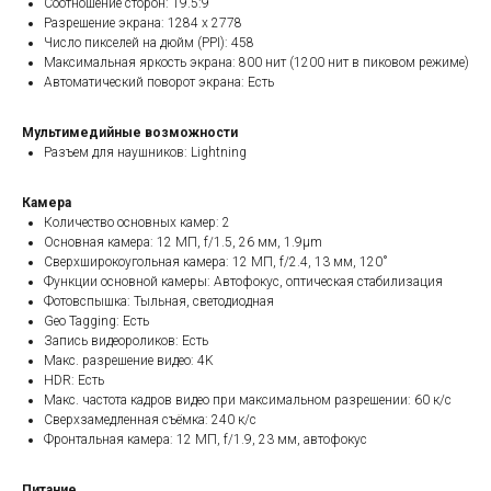
Соотношение сторон: 19.5:9
Разрешение экрана: 1284 x 2778
Число пикселей на дюйм (PPI): 458
Максимальная яркость экрана: 800 нит (1200 нит в пиковом режиме)
Автоматический поворот экрана: Есть
Мультимедийные возможности
Разъем для наушников: Lightning
Камера
Количество основных камер: 2
Основная камера: 12 МП, f/1.5, 26 мм, 1.9µm
Сверхширокоугольная камера: 12 МП, f/2.4, 13 мм, 120˚
Функции основной камеры: Автофокус, оптическая стабилизация
Фотовспышка: Тыльная, светодиодная
Geo Tagging: Есть
Запись видеороликов: Есть
Макс. разрешение видео: 4K
HDR: Есть
Макс. частота кадров видео при максимальном разрешении: 60 к/с
Сверхзамедленная съёмка: 240 к/с
Фронтальная камера: 12 МП, f/1.9, 23 мм, автофокус
Питание