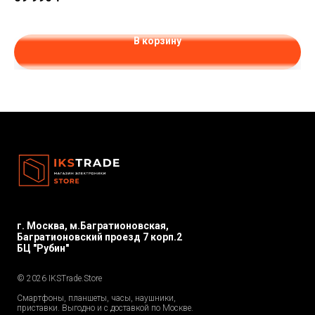
62
В корзину
г. Москва, м.Багратионовская,
Багратионовский проезд 7 корп.2
БЦ "Рубин"
© 2026 IKSTrade.Store
Смартфоны, планшеты, часы, наушники,
приставки. Выгодно и с доставкой по Москве.