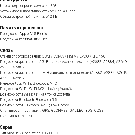
Класс водонепроницаемости: IP68
Устойчивое к царапинам стекло: Gorilla Glass
Объем встроенной памяти: 512 ГБ
Память и процессор
Процессор: Apple A15 Bionic
Поддержка карт памяти: Нет
Связь
Стандарт сотовой связи: GSM / CDMA / HSPA / EVDO / LTE / 5G
Поддержка диапазонов 5G: В зависимости от модели (A2882, A2884, A2649,
A2881, A2883)
Поддержка диапазонов LTE: В зависимости от модели (A2882, A2884, A2649,
A2881, A2883)
Интерфейсы: Wi-Fi, Bluetooth, NFC
Поддержка Wi-Fi: Wi-Fi 802.11 a/b/g/n/ac/6
Возможности Wi-Fi: Личная точка доступа
Поддержка Bluetooth: Bluetooth 5.3
Возможности Bluetooth: A2DP, Low Energy
Спутниковая навигация: GPS, GLONASS, GALILEO, BDS, QZSS
Система A-GPS: Есть
Экран
Тип экрана: Super Retina XDR OLED