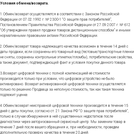
Условия обмена/возврата.
1.Обмен/возврат осуществляется в соответствии с Законом Российской
Федерации от 07.02.1992 г. № 2300-1 “О защите прав потребителей”,
Постановлением Правительства Российской Федерации от 27.09.2007 г. № 612
“Об утверждении правил продажи товаров дистанционным способом” и иными
нормативными правовыми актами Российской Федерации.
2.Обмен/возврат товара надлежащего качества возможен в течение 14 дней с
даты продажи, если сохранены его товарный вид (тестовые/транспортные пленки
не сняты, сохранены контрольные этикетки/пломбы), потребительские свойства,
а также документ, подтверждающий факт и условия покупки данного товара.
3.Возврат цифровой техники с полной компенсацией её стоимости
производится только при условии, что цифровое устройство не было
активировано. Возврат активированной цифровой техники осуществляется
только по решению Продавца за неполную стоимость, так как такая техника
подлежит уценке.
4.Обмен/возврат неисправной цифровой техники производится в течение 15
дней с даты покупки, согласно ст. 21 Закона РФ “О защите прав потребителей”,
только в случае обнаружения в ней существенных недостатков после
диагностики через авторизованный сервисный центр. Мы заменим товар в
течение 7 дней после вашего обращения и, при необходимости, проведем
дополнительную проверку качества в течение 20 дней.