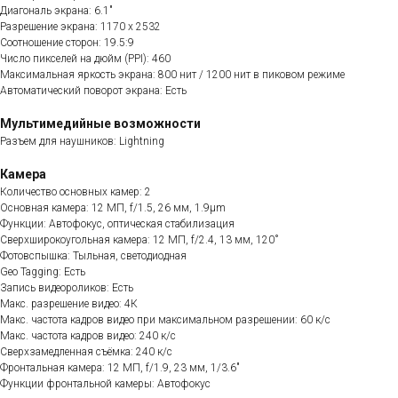
Диагональ экрана: 6.1"
Разрешение экрана: 1170 x 2532
Соотношение сторон: 19.5:9
Число пикселей на дюйм (PPI): 460
Максимальная яркость экрана: 800 нит / 1200 нит в пиковом режиме
Автоматический поворот экрана: Есть
Мультимедийные возможности
Разъем для наушников: Lightning
Камера
Количество основных камер: 2
Основная камера: 12 МП, f/1.5, 26 мм, 1.9µm
Функции: Автофокус, оптическая стабилизация
Сверхширокоугольная камера: 12 МП, f/2.4, 13 мм, 120˚
Фотовспышка: Тыльная, светодиодная
Geo Tagging: Есть
Запись видеороликов: Есть
Макс. разрешение видео: 4К
Макс. частота кадров видео при максимальном разрешении: 60 к/с
Макс. частота кадров видео: 240 к/с
Сверхзамедленная съёмка: 240 к/с
Фронтальная камера: 12 МП, f/1.9, 23 мм, 1/3.6"
Функции фронтальной камеры: Автофокус