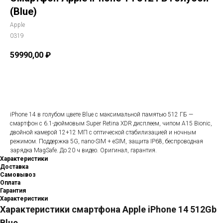
(Blue)
Apple
0319
59990,00
₽
В корзину
​​​​​​​iPhone 14 в голубом цвете Blue с максимальной памятью 512 ГБ —
смартфон с 6.1-дюймовым Super Retina XDR дисплеем, чипом A15 Bionic,
двойной камерой 12+12 МП с оптической стабилизацией и ночным
режимом. Поддержка 5G, nano-SIM + eSIM, защита IP68, беспроводная
зарядка MagSafe. До 20 ч видео. Оригинал, гарантия.
Характеристики
Доставка
Самовывоз
Оплата
Гарантия
Характеристики
Характеристики смартфона Apple iPhone 14 512Gb
Blue