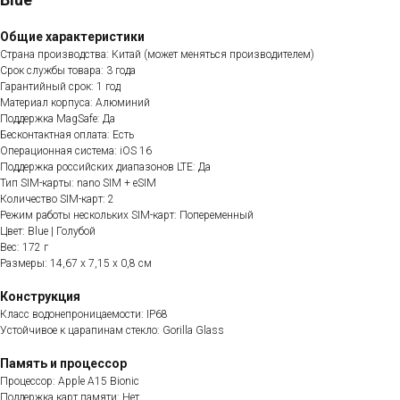
Общие характеристики
Страна производства: Китай (может меняться производителем)
Срок службы товара: 3 года
Гарантийный срок: 1 год
Материал корпуса: Алюминий
Поддержка MagSafe: Да
Бесконтактная оплата: Есть
Операционная система: iOS 16
Поддержка российских диапазонов LTE: Да
Тип SIM-карты: nano SIM + eSIM
Количество SIM-карт: 2
Режим работы нескольких SIM-карт: Попеременный
Цвет: Blue | Голубой
Вес: 172 г
Размеры: 14,67 x 7,15 x 0,8 см
Конструкция
Класс водонепроницаемости: IP68
Устойчивое к царапинам стекло: Gorilla Glass
Память и процессор
Процессор: Apple A15 Bionic
Поддержка карт памяти: Нет