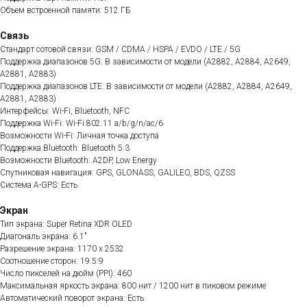
Объем встроенной памяти: 512 ГБ
Связь
Стандарт сотовой связи: GSM / CDMA / HSPA / EVDO / LTE / 5G
Поддержка диапазонов 5G: В зависимости от модели (A2882, A2884, A2649,
A2881, A2883)
Поддержка диапазонов LTE: В зависимости от модели (A2882, A2884, A2649,
A2881, A2883)
Интерфейсы: Wi-Fi, Bluetooth, NFC
Поддержка Wi-Fi: Wi-Fi 802.11 a/b/g/n/ac/6
Возможности Wi-Fi: Личная точка доступа
Поддержка Bluetooth: Bluetooth 5.3
Возможности Bluetooth: A2DP, Low Energy
Спутниковая навигация: GPS, GLONASS, GALILEO, BDS, QZSS
Система A-GPS: Есть
Экран
Тип экрана: Super Retina XDR OLED
Диагональ экрана: 6.1"
Разрешение экрана: 1170 x 2532
Соотношение сторон: 19.5:9
Число пикселей на дюйм (PPI): 460
Максимальная яркость экрана: 800 нит / 1200 нит в пиковом режиме
Автоматический поворот экрана: Есть