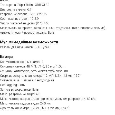
Тип экрана: Super Retina XDR OLED
Диагональ экрана: 6.7"
Разрешение экрана: 1290 x 2796
Соотношение сторон: 19.5:9
Число пикселей на дюйм (PPI): 460
Максимальная яркость экрана: 1000 нит (до 2000 нит в пиковом режиме)
Автоматический поворот экрана: Есть
Мультимедийные возможности
Разъем для наушников: USB Type-C
Камера
Количество основных камер: 2
Основная камера: 48 МП, f/1.6, 26 мм, 1.0µm
Функции: Автофокус, оптическая стабилизация
Сверхширокоугольная камера: 12 МП, f/2.4, 13 мм, 120˚
Фотовспышка: Тыльная, светодиодная
Geo Tagging: Есть
Запись видеороликов: Есть
Макс. разрешение видео: 4K
Макс. частота кадров видео при максимальном разрешении: 60 к/c
Макс. частота кадров видео: 240 к/с
Фронтальная камера: 12 МП, f/1.9, 23 мм, 1/3.6"