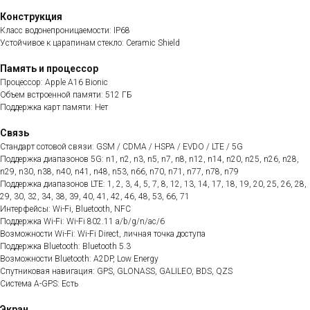
Конструкция
Класс водонепроницаемости: IP68
Устойчивое к царапинам стекло: Ceramic Shield
Память и процессор
Процессор: Apple A16 Bionic
Объем встроенной памяти: 512 ГБ
Поддержка карт памяти: Нет
Связь
Стандарт сотовой связи: GSM / CDMA / HSPA / EVDO / LTE / 5G
Поддержка диапазонов 5G: n1, n2, n3, n5, n7, n8, n12, n14, n20, n25, n26, n28,
n29, n30, n38, n40, n41, n48, n53, n66, n70, n71, n77, n78, n79
Поддержка диапазонов LTE: 1, 2, 3, 4, 5, 7, 8, 12, 13, 14, 17, 18, 19, 20, 25, 26, 28,
29, 30, 32, 34, 38, 39, 40, 41, 42, 46, 48, 53, 66, 71
Интерфейсы: Wi-Fi, Bluetooth, NFC
Поддержка Wi-Fi: Wi-Fi 802.11 a/b/g/n/ac/6
Возможности Wi-Fi: Wi-Fi Direct, личная точка доступа
Поддержка Bluetooth: Bluetooth 5.3
Возможности Bluetooth: A2DP, Low Energy
Спутниковая навигация: GPS, GLONASS, GALILEO, BDS, QZS
Система A-GPS: Есть
Экран