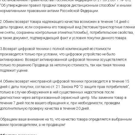
Постановлением Правительства Российской Федерации от 27.09.2007 г. № 612
“Об утверждении правил продажи товаров дистанционным способом” и иными
нормативными правовыми актами Российской Федерации.
2.Обмен/возврат товара надлежащего качества возможен в течение 14 дней с
даты продажи, если сохранены его товарный вид (тестовые/транспортные пленки
не сняты, сохранены контрольные этикетки/пломбы), потребительские свойства,
а также документ, подтверждающий факт и условия покупки данного товара.
3.Возврат цифровой техники с полной компенсацией её стоимости
производится только при условии, что цифровое устройство не было
активировано. Возврат активированной цифровой техники осуществляется
только по решению Продавца за неполную стоимость, так как такая техника
подлежит уценке.
4.Обмен/возврат неисправной цифровой техники производится в течение 15
дней с даты покупки, согласно ст. 21 Закона РФ “О защите прав потребителей”,
только в случае обнаружения в ней существенных недостатков после
диагностики через авторизованный сервисный центр. Мы заменим товар в
течение 7 дней после вашего обращения и, при необходимости, проведем
дополнительную проверку качества в течение 20 дней.
Обращаем ваше внимание на то, что качество товара определяется выбранным
вами производителем, а не продавцом!