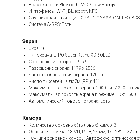
Возможности Bluetooth: A2DP, Low Energy
Интерфейсы: Wi-Fi, Bluetooth, NFC
Спутниковая навигация: GPS, GLONASS, GALILEO, BDS
Система A-GPS: Есть
Экран
Экран: 6.1"
Тип экрана: LTPO Super Retina XDR OLED
Соотношение сторон: 19.5:9
Разрешение экрана: 1179 x 2556
Частота обновления экрана: 120 Гц
Число пикселей на дюйм (PPI): 461
Максимальная яркость экрана: 1000 нит / 2000 в п
Максимальная яркость экрана в режиме HDR: 1600 н
Автоматический поворот экрана: Есть
Камера
Количество основных (тыловых) камер: 3
Основная камера: 48 МП, f/1.8, 24 мм, 1/1.28", 1.22µm
Функции основной камеры: Автофокус, оптическая 