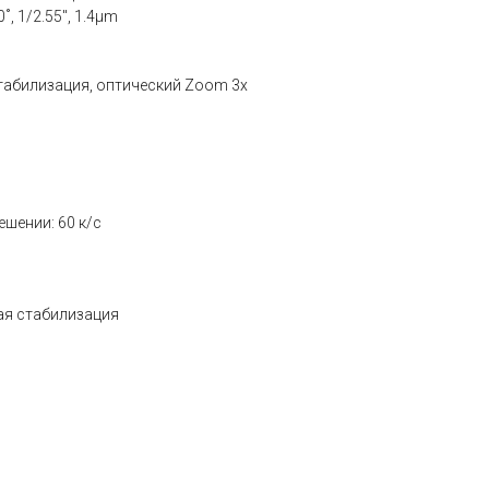
˚, 1/2.55", 1.4µm
табилизация, оптический Zoom 3x
шении: 60 к/c
ая стабилизация