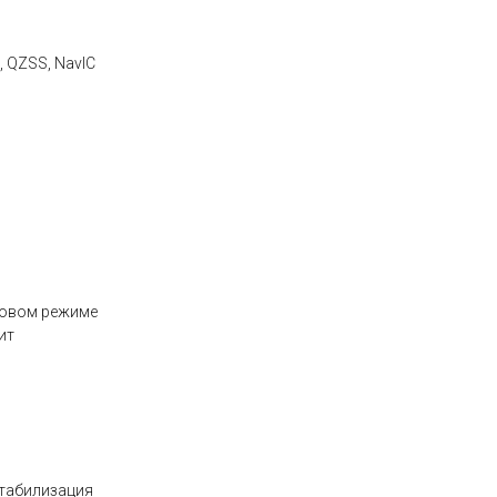
, QZSS, NavIC
иковом режиме
ит
стабилизация