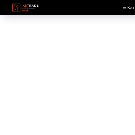
☰ Кат