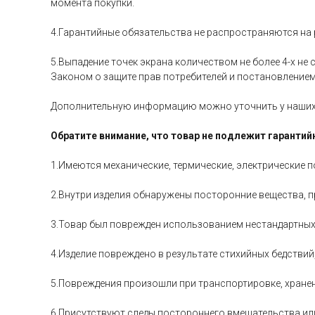
момента покупки.
4.Гарантийные обязательства не распространяются на р
5.Выпадение точек экрана количеством не более 4-х не 
Законом о защите прав потребителей и постановлением
Дополнительную информацию можно уточнить у наших 
Обратите внимание, что товар не подлежит гарантий
1.Имеются механические, термические, электрические
2.Внутри изделия обнаружены посторонние вещества, п
3.Товар был поврежден использованием нестандартных
4.Изделие повреждено в результате стихийных бедстви
5.Повреждения произошли при транспортировке, хранен
6.Присутствуют следы постороннего вмешательства ил