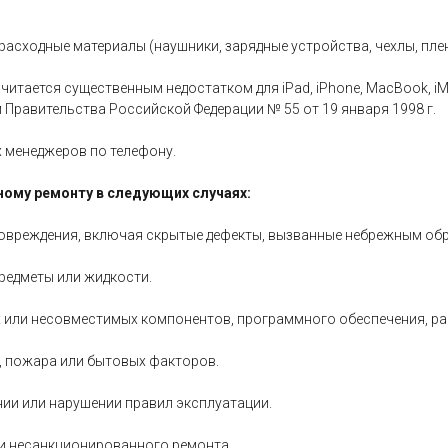
асходные материалы (наушники, зарядные устройства, чехлы, пленки
считается существенным недостатком для iPad, iPhone, MacBook, i
 Правительства Российской Федерации № 55 от 19 января 1998 г.
менеджеров по телефону.
ному ремонту в следующих случаях:
 повреждения, включая скрытые дефекты, вызванные небрежным об
редметы или жидкости.
 или несовместимых компонентов, программного обеспечения, ра
й, пожара или бытовых факторов.
ии или нарушении правил эксплуатации.
и несанкционированного ремонта.