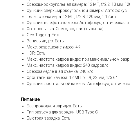
Сверхширокоугольная камера: 12 МП, f/2.2, 13 мм, 120
Функции сверхширокоугольной камеры: Автофокус
Телефото-камера: 12 МП, f/2.8, 120 мм, 1.12µm
Функции телефото-камеры: Автофокус, оптическая с
Фотовспышка: Светодиодная (тыльная)
Geo Tagging: Есть
Запись видео: Есть
Макс. разрешение видео: 4K
HDR: Есть
Макс. частота кадров видео при максимальном разре
Макс. частота кадров видео: 240 кадров/с
Сверхзамедленная съёмка: 240 к/с
Фронтальная камера: 12 МП, f/1.9, 23 мм, 1/3.6"
Функции фронтальной камеры: Автофокус, оптическ
Питание
Беспроводная зарядка: Есть
Тип разъема для зарядки: USB Type-C
Быстрая зарядка: Есть