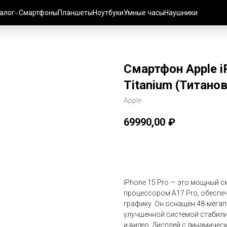
алог
Смартфоны
Планшеты
Ноутбуки
Умные часы
Наушники
Смартфон Apple i
Titanium (Титано
Apple
69990,00
₽
В корзину
iPhone 15 Pro — это мощный с
процессором A17 Pro, обесп
графику. Он оснащён 48-мега
улучшенной системой стабили
и видео. Дисплей с динамичес