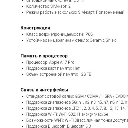
Операционная система: iOS 17
Количество SIM-карт: 2
Режим работы нескольких SIM-карт: Попеременный
Конструкция
Класс водонепроницаемости: IP68
Устойчивое к царапинам стекло: Ceramic Shield
Память и процессор
Процессор: Apple A17 Pro
Поддержка карт памяти: Нет
Объем встроенной памяти: 128 ГБ
Связь и интерфейсы
Стандарт сотовой связи: GSM / CDMA / HSPA / EVDO /
Поддержка диапазонов 5G: n1, n2, n3, n5, n7, n8, n12, n14
Поддержка диапазонов LTE: 1, 2, 3, 4, 5, 7, 8, 12, 13, 14, 17
Поддержка Wi-Fi: Wi-Fi 802.11 a/b/g/n/ac/6e
Возможности Wi-Fi: Wi-Fi Direct, личная точка доступ
Поддержка Bluetooth: Bluetooth 5.3