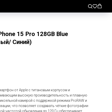
Phone 15 Pro 128GB Blue
вый/ Синий)
мартфон от Apple с титановым корпусом и
ечивающим высокую производительность и плавную
пиксельной камерой с поддержкой режима ProRAW и
зации, что позволяет создавать чёткие фотографии
кой частотой обновления до 120 Гц обеспечивает