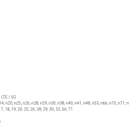
 LTE / 5G
, n20, n25, n26, n28, n29, n30, n38, n40, n41, n48, n53, n66, n70, n71, 
, 18, 19, 20, 25, 26, 28, 29, 30, 32, 66, 71
а