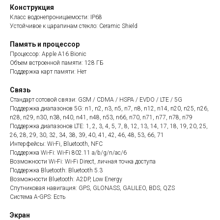
Конструкция
Класс водонепроницаемости: IP68
Устойчивое к царапинам стекло: Ceramic Shield
Память и процессор
Процессор: Apple A16 Bionic
Объем встроенной памяти: 128 ГБ
Поддержка карт памяти: Нет
Связь
Стандарт сотовой связи: GSM / CDMA / HSPA / EVDO / LTE / 5G
Поддержка диапазонов 5G: n1, n2, n3, n5, n7, n8, n12, n14, n20, n25, n26,
n28, n29, n30, n38, n40, n41, n48, n53, n66, n70, n71, n77, n78, n79
Поддержка диапазонов LTE: 1, 2, 3, 4, 5, 7, 8, 12, 13, 14, 17, 18, 19, 20, 25,
26, 28, 29, 30, 32, 34, 38, 39, 40, 41, 42, 46, 48, 53, 66, 71
Интерфейсы: Wi-Fi, Bluetooth, NFC
Поддержка Wi-Fi: Wi-Fi 802.11 a/b/g/n/ac/6
Возможности Wi-Fi: Wi-Fi Direct, личная точка доступа
Поддержка Bluetooth: Bluetooth 5.3
Возможности Bluetooth: A2DP, Low Energy
Спутниковая навигация: GPS, GLONASS, GALILEO, BDS, QZS
Система A-GPS: Есть
Экран