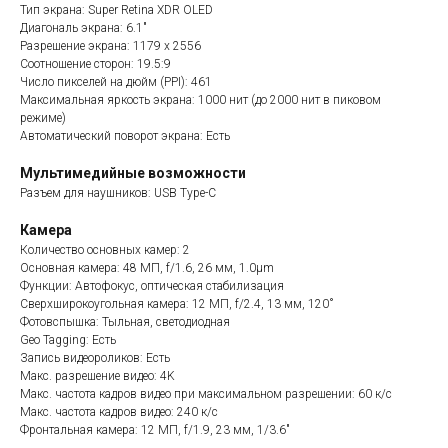
Тип экрана: Super Retina XDR OLED
Диагональ экрана: 6.1"
Разрешение экрана: 1179 x 2556
Соотношение сторон: 19.5:9
Число пикселей на дюйм (PPI): 461
Максимальная яркость экрана: 1000 нит (до 2000 нит в пиковом
режиме)
Автоматический поворот экрана: Есть
Мультимедийные возможности
Разъем для наушников: USB Type-C
Камера
Количество основных камер: 2
Основная камера: 48 МП, f/1.6, 26 мм, 1.0µm
Функции: Автофокус, оптическая стабилизация
Сверхширокоугольная камера: 12 МП, f/2.4, 13 мм, 120˚
Фотовспышка: Тыльная, светодиодная
Geo Tagging: Есть
Запись видеороликов: Есть
Макс. разрешение видео: 4K
Макс. частота кадров видео при максимальном разрешении: 60 к/c
Макс. частота кадров видео: 240 к/с
Фронтальная камера: 12 МП, f/1.9, 23 мм, 1/3.6"