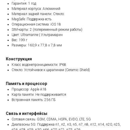
Гарантия: 1 год
Материал корпуса: Алюминий
Материал задней панели: Стекло
MagSafe: Поддержка есть
Операционная система: iOS 18
SIM-карты: 2 (попеременный режим работы)
Цвет: Ultramarine | Ультрамарин
Вес: 199 г
Размеры: 160,9 x 77,8 x 7,8 мм
Конструкция
Класс водонепроницаемости: IP68
Стекло: Устойчивое к царапинам (Ceramic Shield)
Память и процессор
Процессор: Apple A18
Карта памяти: Не поддерживается
Встроенная память: 256 ГБ
Связь и интерфейсы
Сотовая связь: GSM, CDMA, HSPA, EVDO, LTE, 5G
Диапазоны 5G: Поддержка n1, n2, n3, n5, n7, n8, n12, n14, n20, n25,
n26, n28, n29, n30, n66, n70, n71, n75, n76