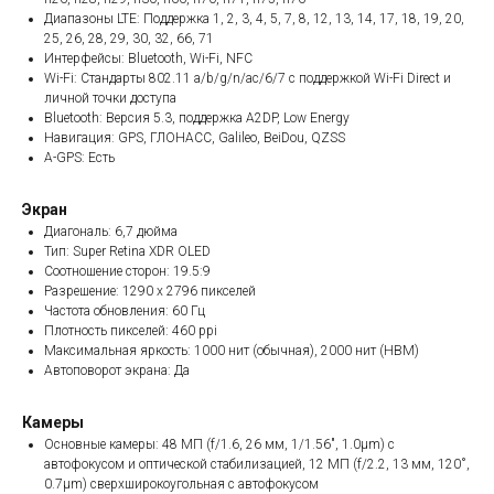
Диапазоны LTE: Поддержка 1, 2, 3, 4, 5, 7, 8, 12, 13, 14, 17, 18, 19, 20,
25, 26, 28, 29, 30, 32, 66, 71
Интерфейсы: Bluetooth, Wi-Fi, NFC
Wi-Fi: Стандарты 802.11 a/b/g/n/ac/6/7 с поддержкой Wi-Fi Direct и
личной точки доступа
Bluetooth: Версия 5.3, поддержка A2DP, Low Energy
Навигация: GPS, ГЛОНАСС, Galileo, BeiDou, QZSS
A-GPS: Есть
Экран
Диагональ: 6,7 дюйма
Тип: Super Retina XDR OLED
Соотношение сторон: 19.5:9
Разрешение: 1290 x 2796 пикселей
Частота обновления: 60 Гц
Плотность пикселей: 460 ppi
Максимальная яркость: 1000 нит (обычная), 2000 нит (HBM)
Автоповорот экрана: Да
Камеры
Основные камеры: 48 МП (f/1.6, 26 мм, 1/1.56", 1.0µm) с
автофокусом и оптической стабилизацией, 12 МП (f/2.2, 13 мм, 120˚,
0.7µm) сверхширокоугольная с автофокусом