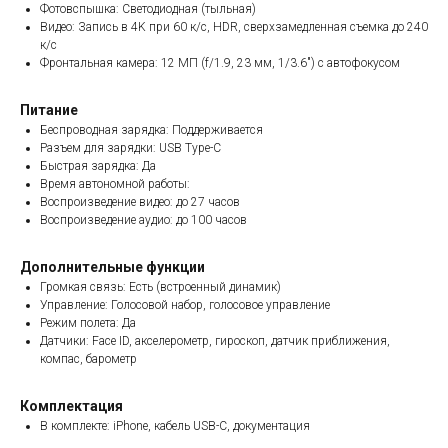
Фотовспышка: Светодиодная (тыльная)
Видео: Запись в 4K при 60 к/с, HDR, сверхзамедленная съемка до 240
к/с
Фронтальная камера: 12 МП (f/1.9, 23 мм, 1/3.6") с автофокусом
Питание
Беспроводная зарядка: Поддерживается
Разъем для зарядки: USB Type-C
Быстрая зарядка: Да
Время автономной работы:
Воспроизведение видео: до 27 часов
Воспроизведение аудио: до 100 часов
Дополнительные функции
Громкая связь: Есть (встроенный динамик)
Управление: Голосовой набор, голосовое управление
Режим полета: Да
Датчики: Face ID, акселерометр, гироскоп, датчик приближения,
компас, барометр
Комплектация
В комплекте: iPhone, кабель USB-C, документация