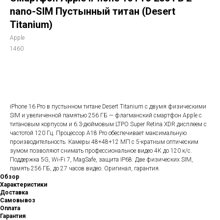
nano-SIM Пустынный титан (Desert
Titanium)
Apple
1460
В корзину
iPhone 16 Pro в пустынном титане Desert Titanium с двумя физическими
SIM и увеличенной памятью 256 ГБ — флагманский смартфон Apple с
титановым корпусом и 6.3-дюймовым LTPO Super Retina XDR дисплеем с
частотой 120 Гц. Процессор A18 Pro обеспечивает максимальную
производительность. Камеры 48+48+12 МП с 5-кратным оптическим
зумом позволяют снимать профессиональное видео 4K до 120 к/с.
Поддержка 5G, Wi‑Fi 7, MagSafe, защита IP68. Две физических SIM,
память 256 ГБ, до 27 часов видео. Оригинал, гарантия.
Обзор
Характеристики
Доставка
Самовывоз
Оплата
Гарантия