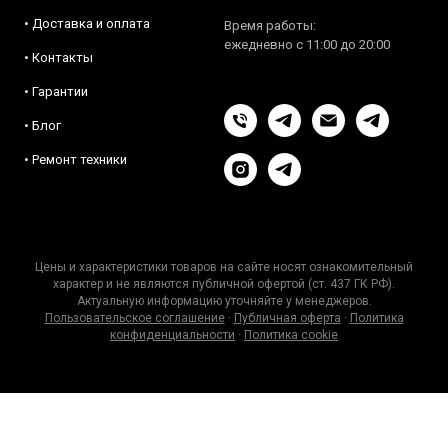
• Доставка и оплата
Время работы:
ежедневно с 11:00 до 20:00
• Контакты
• Гарантии
• Блог
• Ремонт техники
Цены и характеристики товаров на сайте носят ознакомительный
характер и не являются публичной офертой (ст. 437 ГК РФ).
Актуальную информацию уточняйте у менеджеров.
Пользовательское соглашение
·
Публичная оферта
·
Политика
конфиденциальности
·
Политика cookie