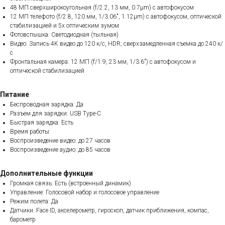
48 МП сверхширокоугольная (f/2.2, 13 мм, 0.7µm) с автофокусом
12 МП телефото (f/2.8, 120 мм, 1/3.06", 1.12µm) с автофокусом, оптической
стабилизацией и 5x оптическим зумом
Фотовспышка: Светодиодная (тыльная)
Видео: Запись 4K видео до 120 к/с, HDR, сверхзамедленная съемка до 240 к/
с
Фронтальная камера: 12 МП (f/1.9, 23 мм, 1/3.6") с автофокусом и
оптической стабилизацией
Питание
Беспроводная зарядка: Да
Разъем для зарядки: USB Type-C
Быстрая зарядка: Есть
Время работы:
Воспроизведение видео: до 27 часов
Воспроизведение аудио: до 85 часов
Дополнительные функции
Громкая связь: Есть (встроенный динамик)
Управление: Голосовой набор и голосовое управление
Режим полета: Да
Датчики: Face ID, акселерометр, гироскоп, датчик приближения, компас,
барометр