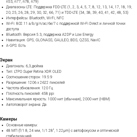
n53, n77, n78, n79)
Диапазоны LTE: Поддержка FDD-LTE (1, 2, 3, 4, 5, 7, 8, 12, 13, 14, 17, 18, 19,
20, 25, 26, 28, 29, 30, 32, 66, 71) и TDD-LTE (34, 38, 39, 40, 41, 42, 48, 53)
Интерфейсы: Bluetooth, Wi-Fi, NFC
Wi-Fi: 802.11 a/b/g/n/ac/6e/7 с поддержкой Wi-Fi Direct и личной точки
доступа
Bluetooth: Версия 5.3, поддержка A2DP и Low Energy
Навигация: GPS, GLONASS, GALILEO, BDS, QZSS, NavIC
A-GPS: Есть
Экран
Диагональ: 6,3 дюйма
Тип: LTPO Super Retina XDR OLED
Соотношение сторон: 19.5:9
Разрешение: 1206 x 2622 пикселей
Частота обновления: 120 Гц
Плотность пикселей: 458 ppi
Максимальная яркость: 1000 нит (обычная), 2000 нит (HBM)
Автоповорот экрана: Да
Камеры
Основные камеры:
48 МП (f/1.8, 24 мм, 1/1.28", 1.22µm) с автофокусом и оптической
стабилизацией