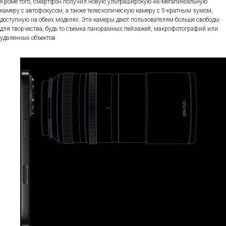
Кроме того, смартфон получил новую ультраширокую 48-мегапиксельную
камеру с автофокусом, а также телескопическую камеру с 5-кратным зумом,
доступную на обеих моделях. Эти камеры дают пользователям больше свободы
для творчества, будь то съемка панорамных пейзажей, макрофотографий или
удаленных объектов.