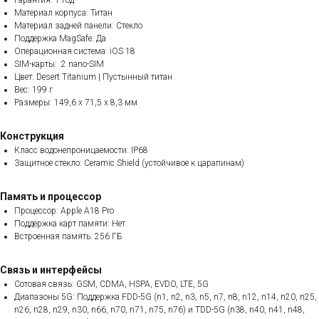
Гарантия: 1 год
Материал корпуса: Титан
Материал задней панели: Стекло
Поддержка MagSafe: Да
Операционная система: iOS 18
SIM-карты: 2 nano-SIM
Цвет: Desert Titanium | Пустынный титан
Вес: 199 г
Размеры: 149,6 x 71,5 x 8,3 мм
Конструкция
Класс водонепроницаемости: IP68
Защитное стекло: Ceramic Shield (устойчивое к царапинам)
Память и процессор
Процессор: Apple A18 Pro
Поддержка карт памяти: Нет
Встроенная память: 256 ГБ
Связь и интерфейсы
Сотовая связь: GSM, CDMA, HSPA, EVDO, LTE, 5G
Диапазоны 5G: Поддержка FDD-5G (n1, n2, n3, n5, n7, n8, n12, n14, n20, n25,
n26, n28, n29, n30, n66, n70, n71, n75, n76) и TDD-5G (n38, n40, n41, n48,