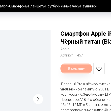
алог
Смартфоны
Планшеты
Ноутбуки
Умные часы
Наушники
Смартфон Apple i
Чёрный титан (Bla
Apple
Артикул:
1457
В корзину
iPhone 16 Pro в чёрном титане
увеличенной памятью 256 ГБ 
корпусом и 6.3-дюймовым LTPO
Процессор A18 Pro обеспечи
48+48+12 МП с 5-кратным оп
профессиональное видео 4K до 