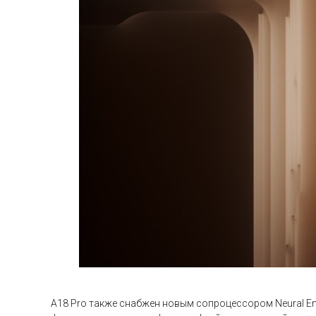
A18 Pro также снабжен новым сопроцессором Neural En