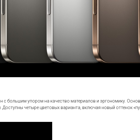
айн с большим упором на качество материалов и эргономику. Осно
. Доступны четыре цветовых варианта, включая новый оттенок «пу