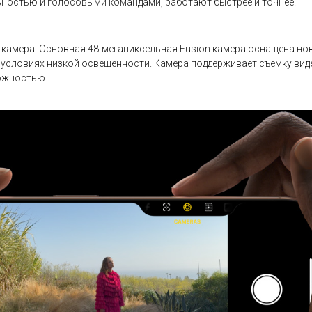
ьностью и голосовыми командами, работают быстрее и точнее.
го камера. Основная 48-мегапиксельная Fusion камера оснащена 
словиях низкой освещенности. Камера поддерживает съемку видео в
можностью.