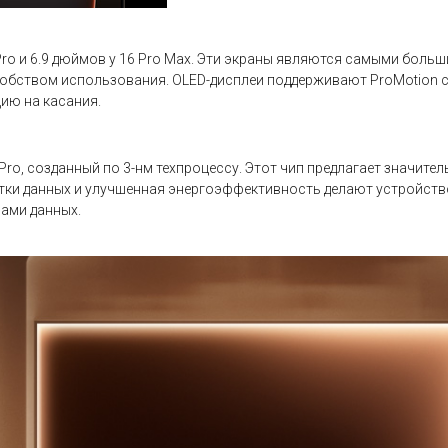
Pro и 6.9 дюймов у 16 Pro Max. Эти экраны являются самыми больш
добством использования. OLED-дисплеи поддерживают ProMotion с
ию на касания.
 Pro, созданный по 3-нм техпроцессу. Этот чип предлагает значит
ки данных и улучшенная энергоэффективность делают устройство
мами данных.