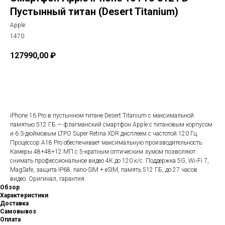
Пустынный титан (Desert Titanium)
Apple
1470
127990,00
₽
В корзину
iPhone 16 Pro в пустынном титане Desert Titanium с максимальной
памятью 512 ГБ — флагманский смартфон Apple с титановым корпусом
и 6.3-дюймовым LTPO Super Retina XDR дисплеем с частотой 120 Гц.
Процессор A18 Pro обеспечивает максимальную производительность.
Камеры 48+48+12 МП с 5-кратным оптическим зумом позволяют
снимать профессиональное видео 4K до 120 к/с. Поддержка 5G, Wi‑Fi 7,
MagSafe, защита IP68. nano-SIM + eSIM, память 512 ГБ, до 27 часов
видео. Оригинал, гарантия.
Обзор
Характеристики
Доставка
Самовывоз
Оплата