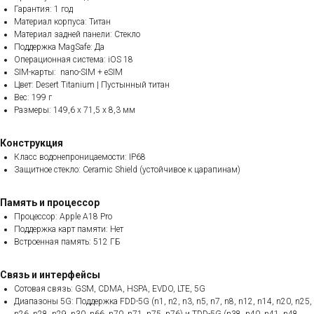
Гарантия: 1 год
Материал корпуса: Титан
Материал задней панели: Стекло
Поддержка MagSafe: Да
Операционная система: iOS 18
SIM-карты: nano-SIM + eSIM
Цвет: Desert Titanium | Пустынный титан
Вес: 199 г
Размеры: 149,6 x 71,5 x 8,3 мм
Конструкция
Класс водонепроницаемости: IP68
Защитное стекло: Ceramic Shield (устойчивое к царапинам)
Память и процессор
Процессор: Apple A18 Pro
Поддержка карт памяти: Нет
Встроенная память: 512 ГБ
Связь и интерфейсы
Сотовая связь: GSM, CDMA, HSPA, EVDO, LTE, 5G
Диапазоны 5G: Поддержка FDD-5G (n1, n2, n3, n5, n7, n8, n12, n14, n20, n25,