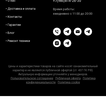
• О нас
+7(985)814-26-30
• Доставка и оплата
Время работы:
ежедневно с 11:00 до 20:00
• Контакты
• Гарантии
• Блог
• Ремонт техники
Цены и характеристики товаров на сайте носят ознакомительный
характер и не являются публичной офертой (ст. 437 ГК РФ).
Актуальную информацию уточняйте у менеджеров.
Пользовательское соглашение
·
Публичная оферта
·
Политика
конфиденциальности
·
Политика cookie