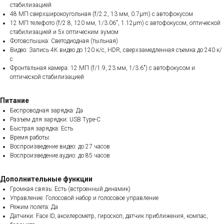
стабилизацией
48 МП сверхширокоугольная (f/2.2, 13 мм, 0.7µm) с автофокусом
12 МП телефото (f/2.8, 120 мм, 1/3.06", 1.12µm) с автофокусом, оптической
стабилизацией и 5x оптическим зумом
Фотовспышка: Светодиодная (тыльная)
Видео: Запись 4K видео до 120 к/с, HDR, сверхзамедленная съемка до 240 к/
с
Фронтальная камера: 12 МП (f/1.9, 23 мм, 1/3.6") с автофокусом и
оптической стабилизацией
Питание
Беспроводная зарядка: Да
Разъем для зарядки: USB Type-C
Быстрая зарядка: Есть
Время работы:
Воспроизведение видео: до 27 часов
Воспроизведение аудио: до 85 часов
Дополнительные функции
Громкая связь: Есть (встроенный динамик)
Управление: Голосовой набор и голосовое управление
Режим полета: Да
Датчики: Face ID, акселерометр, гироскоп, датчик приближения, компас,