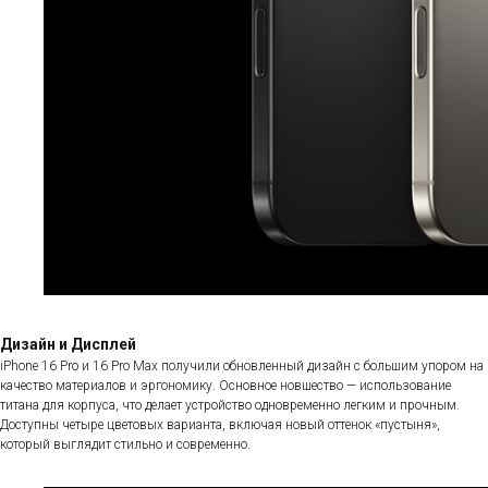
Дизайн и Дисплей
iPhone 16 Pro и 16 Pro Max получили обновленный дизайн с большим упором на
качество материалов и эргономику. Основное новшество — использование
титана для корпуса, что делает устройство одновременно легким и прочным.
Доступны четыре цветовых варианта, включая новый оттенок «пустыня»,
который выглядит стильно и современно.