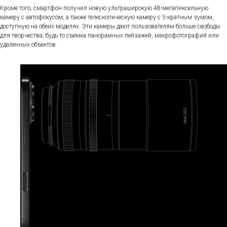
Кроме того, смартфон получил новую ультраширокую 48-мегапиксельную
камеру с автофокусом, а также телескопическую камеру с 5-кратным зумом,
доступную на обеих моделях. Эти камеры дают пользователям больше свободы
для творчества, будь то съемка панорамных пейзажей, макрофотографий или
удаленных объектов.