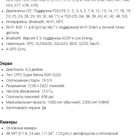
n26, n28, n29, n30, n66, n70, n71, n75, n76) и TDD-5G (n38, n40, n41, n48,
n53, n77, n78, n79)
Диапазоны LTE: Поддержка FDD-LTE (1, 2, 3, 4, 5, 7, 8, 12, 13, 14, 17, 18, 19,
20, 25, 26, 28, 29, 30, 32, 66, 71) и TDD-LTE (34, 38, 39, 40, 41, 42, 48, 53)
Интерфейсы: Bluetooth, Wi-Fi, NFC
Wi-Fi: 802.11 a/b/g/n/ac/6e/7 с поддержкой Wi-Fi Direct и личной точки
доступа
Bluetooth: Версия 5.3, поддержка A2DP и Low Energy
Навигация: GPS, GLONASS, GALILEO, BDS, QZSS, NavIC
A-GPS: Есть
Экран
Диагональ: 6,3 дюйма
Тип: LTPO Super Retina XDR OLED
Соотношение сторон: 19.5:9
Разрешение: 1206 x 2622 пикселей
Частота обновления: 120 Гц
Плотность пикселей: 458 ppi
Максимальная яркость: 1000 нит (обычная), 2000 нит (HBM)
Автоповорот экрана: Да
Камеры
Основные камеры:
48 МП (f/1.8, 24 мм, 1/1.28", 1.22µm) с автофокусом и оптической