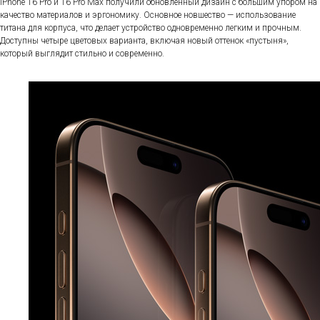
iPhone 16 Pro и 16 Pro Max получили обновленный дизайн с большим упором на
качество материалов и эргономику. Основное новшество — использование
титана для корпуса, что делает устройство одновременно легким и прочным.
Доступны четыре цветовых варианта, включая новый оттенок «пустыня»,
который выглядит стильно и современно.