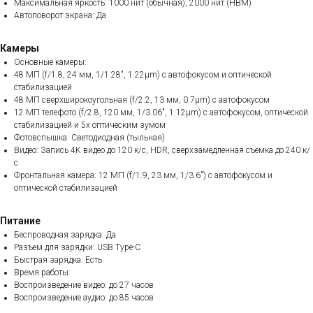
Максимальная яркость: 1000 нит (обычная), 2000 нит (HBM)
Автоповорот экрана: Да
Камеры
Основные камеры:
48 МП (f/1.8, 24 мм, 1/1.28", 1.22µm) с автофокусом и оптической
стабилизацией
48 МП сверхширокоугольная (f/2.2, 13 мм, 0.7µm) с автофокусом
12 МП телефото (f/2.8, 120 мм, 1/3.06", 1.12µm) с автофокусом, оптической
стабилизацией и 5x оптическим зумом
Фотовспышка: Светодиодная (тыльная)
Видео: Запись 4K видео до 120 к/с, HDR, сверхзамедленная съемка до 240 к/
с
Фронтальная камера: 12 МП (f/1.9, 23 мм, 1/3.6") с автофокусом и
оптической стабилизацией
Питание
Беспроводная зарядка: Да
Разъем для зарядки: USB Type-C
Быстрая зарядка: Есть
Время работы:
Воспроизведение видео: до 27 часов
Воспроизведение аудио: до 85 часов