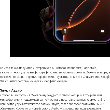
Камера также получила интеграцию с AI, которая позволяет, например,
автоматически улучшать фотографии, анализировать сцены и объекты в кадре, а
также использовать третьесторонние инструменты, такие как ChatGPT или Google
Search, непосредственно через интерфейс камеры.
Звук и Аудио
iPhone 16 Pro получил обновленную аудиосистему с четырьмя студийными
микрофонами и поддержкой записи звука в пространственном формате. Это
новшество улучшает качество записи звука, делая его более реалистичным и
объемным. Кроме того, новый режим Audio Mix позволяет пользователям