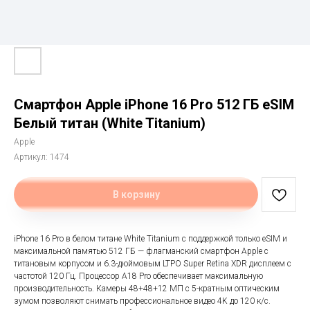
Смартфон Apple iPhone 16 Pro 512 ГБ eSIM
Белый титан (White Titanium)
Apple
Артикул:
1474
В корзину
iPhone 16 Pro в белом титане White Titanium с поддержкой только eSIM и
максимальной памятью 512 ГБ — флагманский смартфон Apple с
титановым корпусом и 6.3-дюймовым LTPO Super Retina XDR дисплеем с
частотой 120 Гц. Процессор A18 Pro обеспечивает максимальную
производительность. Камеры 48+48+12 МП с 5-кратным оптическим
зумом позволяют снимать профессиональное видео 4K до 120 к/с.