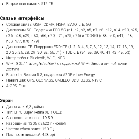
Встроенная память: 512 ГБ
Связь и интерфейсы
Сотовая связь: GSM, CDMA, HSPA, EVDO, LTE, 5G
Диапазоны 5G: Поддержка FDD-5G (n1, n2, n3, n5, n7, n8, n12, n14, n20, n25,
n26, n28, n29, n30, n66, n70, n71, n75, n76) и TDD-5G (n38, n40, n41, n48,
n53, n77, n78, n79)
Диапазоны LTE: Поддержка FDD-LTE (1, 2, 3, 4, 5, 7, 8, 12, 13, 14, 17, 18, 19,
20, 25, 26, 28, 29, 30, 32, 66, 71) и TDD-LTE (34, 38, 39, 40, 41, 42, 48, 53)
Интерфейсы: Bluetooth, Wi-Fi, NFC
Wi-Fi: 802.11 a/b/g/n/ac/6e/7 с поддержкой Wi-Fi Direct и личной точки
доступа
Bluetooth: Версия 5.3, поддержка A2DP и Low Energy
Навигация: GPS, GLONASS, GALILEO, BDS, QZSS, NavIC
A-GPS: Есть
Экран
Диагональ: 6,3 дюйма
Тип: LTPO Super Retina XDR OLED
Соотношение сторон: 19.5:9
Разрешение: 1206 x 2622 пикселей
Частота обновления: 120 Гц
Плотность пикселей: 458 ppi