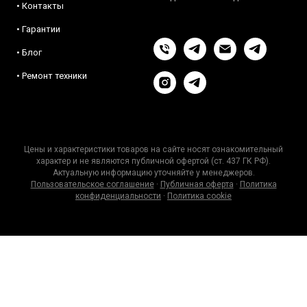
• Контакты
• Гарантии
• Блог
• Ремонт техники
Цены и характеристики товаров на сайте носят ознакомительный
характер и не являются публичной офертой (ст. 437 ГК РФ).
Актуальную информацию уточняйте у менеджеров.
Пользовательское соглашение
·
Публичная оферта
·
Политика
конфиденциальности
·
Политика cookie