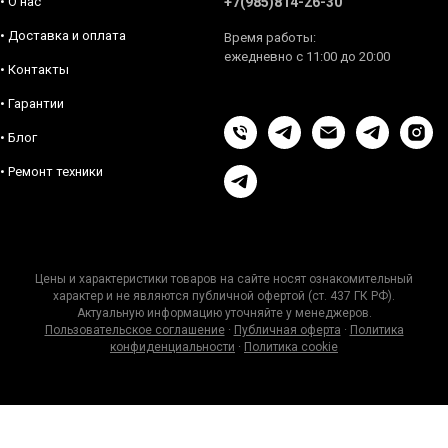
• О нас
+7(985)814-26-30
• Доставка и оплата
Время работы:
ежедневно с 11:00 до 20:00
• Контакты
• Гарантии
• Блог
• Ремонт техники
Цены и характеристики товаров на сайте носят ознакомительный
характер и не являются публичной офертой (ст. 437 ГК РФ).
Актуальную информацию уточняйте у менеджеров.
Пользовательское соглашение
·
Публичная оферта
·
Политика
конфиденциальности
·
Политика cookie