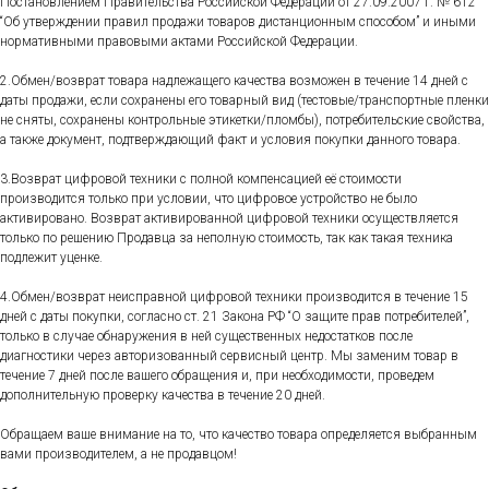
Постановлением Правительства Российской Федерации от 27.09.2007 г. № 612
“Об утверждении правил продажи товаров дистанционным способом” и иными
нормативными правовыми актами Российской Федерации.
2.Обмен/возврат товара надлежащего качества возможен в течение 14 дней с
даты продажи, если сохранены его товарный вид (тестовые/транспортные пленки
не сняты, сохранены контрольные этикетки/пломбы), потребительские свойства,
а также документ, подтверждающий факт и условия покупки данного товара.
3.Возврат цифровой техники с полной компенсацией её стоимости
производится только при условии, что цифровое устройство не было
активировано. Возврат активированной цифровой техники осуществляется
только по решению Продавца за неполную стоимость, так как такая техника
подлежит уценке.
4.Обмен/возврат неисправной цифровой техники производится в течение 15
дней с даты покупки, согласно ст. 21 Закона РФ “О защите прав потребителей”,
только в случае обнаружения в ней существенных недостатков после
диагностики через авторизованный сервисный центр. Мы заменим товар в
течение 7 дней после вашего обращения и, при необходимости, проведем
дополнительную проверку качества в течение 20 дней.
Обращаем ваше внимание на то, что качество товара определяется выбранным
вами производителем, а не продавцом!