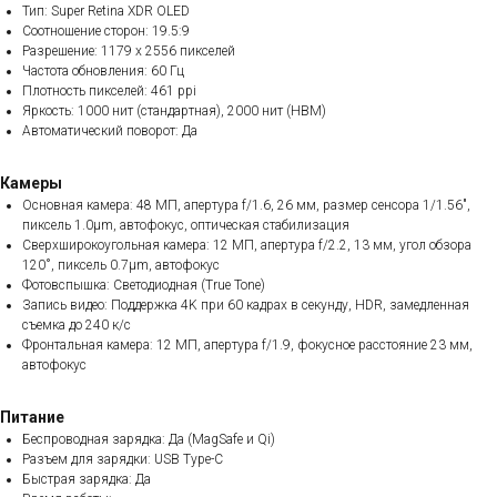
Тип: Super Retina XDR OLED
Соотношение сторон: 19.5:9
Разрешение: 1179 x 2556 пикселей
Частота обновления: 60 Гц
Плотность пикселей: 461 ppi
Яркость: 1000 нит (стандартная), 2000 нит (HBM)
Автоматический поворот: Да
Камеры
Основная камера: 48 МП, апертура f/1.6, 26 мм, размер сенсора 1/1.56",
пиксель 1.0µm, автофокус, оптическая стабилизация
Сверхширокоугольная камера: 12 МП, апертура f/2.2, 13 мм, угол обзора
120˚, пиксель 0.7µm, автофокус
Фотовспышка: Светодиодная (True Tone)
Запись видео: Поддержка 4K при 60 кадрах в секунду, HDR, замедленная
съемка до 240 к/с
Фронтальная камера: 12 МП, апертура f/1.9, фокусное расстояние 23 мм,
автофокус
Питание
Беспроводная зарядка: Да (MagSafe и Qi)
Разъем для зарядки: USB Type-C
Быстрая зарядка: Да