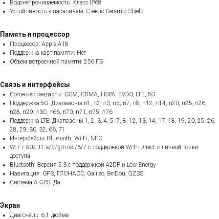
Водонепроницаемость: Класс IP68
Устойчивость к царапинам: Стекло Ceramic Shield
Память и процессор
Процессор: Apple A18
Поддержка карт памяти: Нет
Объем встроенной памяти: 256 ГБ
Связь и интерфейсы
Сотовые стандарты: GSM, CDMA, HSPA, EVDO, LTE, 5G
Поддержка 5G: Диапазоны n1, n2, n3, n5, n7, n8, n12, n14, n20, n25, n26,
n28, n29, n30, n66, n70, n71, n75, n76
Поддержка LTE: Диапазоны 1, 2, 3, 4, 5, 7, 8, 12, 13, 14, 17, 18, 19, 20, 25, 26,
28, 29, 30, 32, 66, 71
Интерфейсы: Bluetooth, Wi-Fi, NFC
Wi-Fi: 802.11 a/b/g/n/ac/6/7 с поддержкой Wi-Fi Direct и личной точки
доступа
Bluetooth: Версия 5.3 с поддержкой A2DP и Low Energy
Навигация: GPS, ГЛОНАСС, Galileo, BeiDou, QZSS
Система A-GPS: Да
Экран
Диагональ: 6,1 дюйма