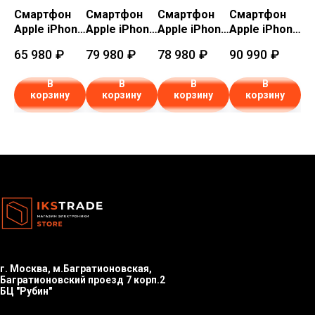
Смартфон
Смартфон
Смартфон
Смартфон
С
one
Apple iPhone
Apple iPhone
Apple iPhone
Apple iPhone
Ap
16 128 ГБ
16 512 ГБ
16 256 ГБ
16 512 ГБ
16
65 980
₽
79 980
₽
78 980
₽
90 990
₽
67
ый
Бирюзовый
Синий
Бирюзовый
Белый
Р
(Teal)
ультрамарин
(Teal)
(White)
(P
В
В
В
В
(Ultramarine)
корзину
корзину
корзину
корзину
г. Москва, м.Багратионовская,
Багратионовский проезд 7 корп.2
БЦ "Рубин"