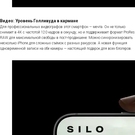
Видео: Уровень Голливуда в кармане
Для профессиональных видеографов этот смартфон — мечта. Он не только
снимает в 4K с частотой 120 кадров в секунду, но и поддерживает формат ProRes
RAW для максимальной свободы в пост-продакшене. Можно синхронизировать
несколько iPhone для сложных съёмок с разных ракурсов. А новая функция
одновременной записи на обе камеры — настоящий подарок для всех блогеров.