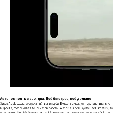
Автономность и зарядка: Всё быстрее, всё дольше
Здесь Apple сделала огромный шаг вперёд. Ёмкость аккумулятора значительно
выросла, обеспечивая до 39 часов работы. А если вы пользуетесь только eSIM, то
получите ещё на 8% больше запаса! Заряжается он тоже молниеносно: 40 Вт по