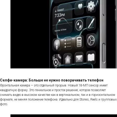
Селфи-камера: Больше не нужно поворачивать телефон
Фронтальная камера — это отдельный прорыв. Новый 18-МП сенсор имеет
квадратную форму. Это гениальное и простое решение, которое позволяет
снимать видео в высоком качестве как в вертикальном, так и в горизонтальном
формате, не меняя положение телефона. Идеально для Stories, Reels и групповых
фото.