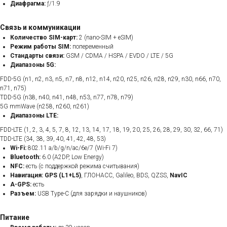
Диафрагма:
ƒ/1.9
Связь и коммуникации
Количество SIM-карт:
2 (nano-SIM + eSIM)
Режим работы SIM:
попеременный
Стандарты связи:
GSM / CDMA / HSPA / EVDO / LTE / 5G
Диапазоны 5G:
FDD-5G (n1, n2, n3, n5, n7, n8, n12, n14, n20, n25, n26, n28, n29, n30, n66, n70,
n71, n75)
TDD-5G (n38, n40, n41, n48, n53, n77, n78, n79)
5G mmWave (n258, n260, n261)
Диапазоны LTE:
FDD-LTE (1, 2, 3, 4, 5, 7, 8, 12, 13, 14, 17, 18, 19, 20, 25, 26, 28, 29, 30, 32, 66, 71)
TDD-LTE (34, 38, 39, 40, 41, 42, 48, 53)
Wi-Fi:
802.11 a/b/g/n/ac/6e/7 (Wi-Fi 7)
Bluetooth:
6.0 (A2DP, Low Energy)
NFC:
есть (с поддержкой режима считывания)
Навигация:
GPS (L1+L5)
, ГЛОНАСС, Galileo, BDS, QZSS,
NavIC
A-GPS:
есть
Разъем:
USB Type-C (для зарядки и наушников)
Питание