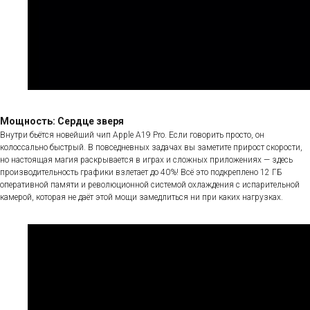
Мощность: Сердце зверя
Внутри бьётся новейший чип Apple A19 Pro. Если говорить просто, он
колоссально быстрый. В повседневных задачах вы заметите прирост скорости,
но настоящая магия раскрывается в играх и сложных приложениях — здесь
производительность графики взлетает до 40%! Всё это подкреплено 12 ГБ
оперативной памяти и революционной системой охлаждения с испарительной
камерой, которая не даёт этой мощи замедлиться ни при каких нагрузках.