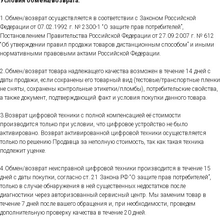
Условия обмена/возврата.
1.Обмен/возврат осуществляется в соответствии с Законом Российской
Федерации от 07.02.1992 г. № 2300-1 “О защите прав потребителей”,
Постановлением Правительства Российской Федерации от 27.09.2007 г. № 612
“Об утверждении правил продажи товаров дистанционным способом” и иными
нормативными правовыми актами Российской Федерации.
2.Обмен/возврат товара надлежащего качества возможен в течение 14 дней с
даты продажи, если сохранены его товарный вид (тестовые/транспортные пленки
не сняты, сохранены контрольные этикетки/пломбы), потребительские свойства,
а также документ, подтверждающий факт и условия покупки данного товара.
3.Возврат цифровой техники с полной компенсацией её стоимости
производится только при условии, что цифровое устройство не было
активировано. Возврат активированной цифровой техники осуществляется
только по решению Продавца за неполную стоимость, так как такая техника
подлежит уценке.
4.Обмен/возврат неисправной цифровой техники производится в течение 15
дней с даты покупки, согласно ст. 21 Закона РФ “О защите прав потребителей”,
только в случае обнаружения в ней существенных недостатков после
диагностики через авторизованный сервисный центр. Мы заменим товар в
течение 7 дней после вашего обращения и, при необходимости, проведем
дополнительную проверку качества в течение 20 дней.