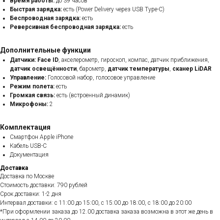
Время работы:
до 39 часов
Быстрая зарядка:
есть (Power Delivery через USB Type-C)
Беспроводная зарядка:
есть
Реверсивная беспроводная зарядка:
есть
Дополнительные функции
Датчики:
Face ID
, акселерометр, гироскоп, компас, датчик приближения,
датчик освещённости
, барометр,
датчик температуры
,
сканер LiDAR
Управление:
Голосовой набор, голосовое управление
Режим полета:
есть
Громкая связь:
есть (встроенный динамик)
Микрофоны:
2
Комплектация
Смартфон Apple iPhone
Кабель USB-C
Документация
Доставка
Доставка по Москве
Стоимость доставки: 790 рублей
Срок доставки: 1-2 дня
Интервал доставки: с 11:00 до 15:00, с 15:00 до 18:00, с 18:00 до 20:00
*При оформлении заказа до 12.00 доставка заказа возможна в этот же день в