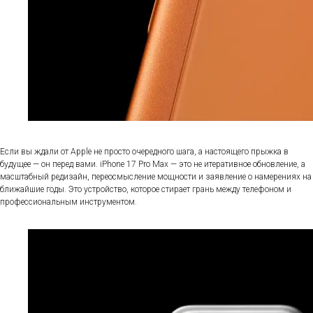
Если вы ждали от Apple не просто очередного шага, а настоящего прыжка в
будущее — он перед вами. iPhone 17 Pro Max — это не итеративное обновление, а
масштабный редизайн, переосмысление мощности и заявление о намерениях на
ближайшие годы. Это устройство, которое стирает грань между телефоном и
профессиональным инструментом.