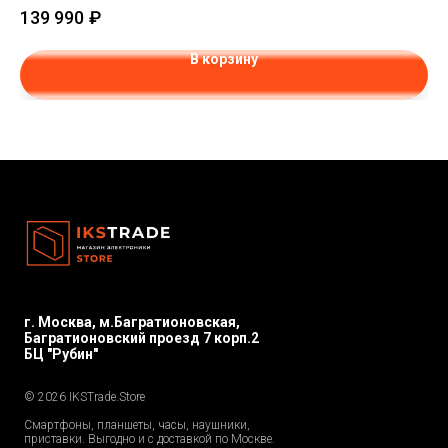
139 990
₽
10
В корзину
г. Москва, м.Багратионовская,
Багратионовский проезд 7 корп.2
БЦ "Рубин"
© 2026 IKSTrade.Store
Смартфоны, планшеты, часы, наушники,
приставки. Выгодно и с доставкой по Москве.