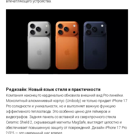
впечатляющего устройства.
Редизайн: Новый язык стиля и практичности
Компания наконец-то кардинально обновила внешний вид Pro-линейки.
Монолитный алюминиевый корпус (Unibody) не только придает iPhone 17
Pro солидности и уникальности, но и выполняет важную функцию
эффективного теплоотвода. Это особенно ценно для геймеров и
видеографов. Задняя панель со вставкой из сверхпрочного стекла
Ceramic Shield 2, скрывающей магниты MagSafe, выглядит целостно и
обеспечивает повышенную защиту от повреждений. Дизайн iPhone 17 Pro
2025 — это уверенный шаг вперед.