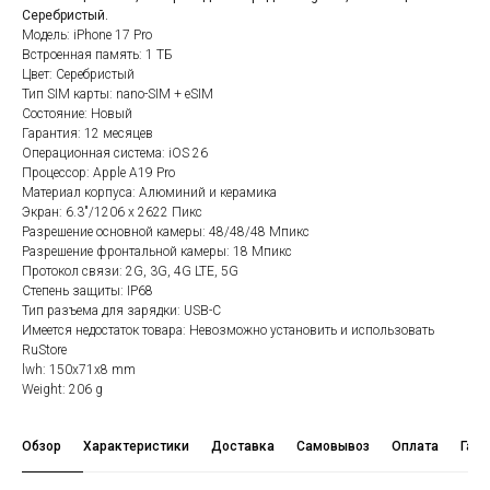
Серебристый.
Модель: iPhone 17 Pro
Встроенная память: 1 ТБ
Цвет: Серебристый
Тип SIM карты: nano-SIM + eSIM
Состояние: Новый
Гарантия: 12 месяцев
Операционная система: iOS 26
Процессор: Apple A19 Pro
Материал корпуса: Алюминий и керамика
Экран: 6.3"/1206 x 2622 Пикс
Разрешение основной камеры: 48/48/48 Мпикс
Разрешение фронтальной камеры: 18 Мпикс
Протокол связи: 2G, 3G, 4G LTE, 5G
Степень защиты: IP68
Тип разъема для зарядки: USB-C
Имеется недостаток товара: Невозможно установить и использовать
RuStore
lwh: 150x71x8 mm
Weight: 206 g
Обзор
Характеристики
Доставка
Самовывоз
Оплата
Гара