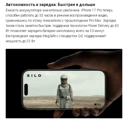
Автономность и зарядка: Быстрее и дольше
Ёмкость аккумулятора значительно увеличена. iPhone 17 Pro теперь
способен работать до 33 часов в режиме воспроизведения видео,
сравнившись по этому показателю с прошлогодним Pro Max. Зарядка
также стала заметно быстрее: поддержка технологии Power Delivery до 40
Вт позволяет зарядить батарею наполовину всего за 20 минут.
Беспроводная зарядка MagSafe с стандартом Qi2 поддерживает
мощность до 25 Вт.