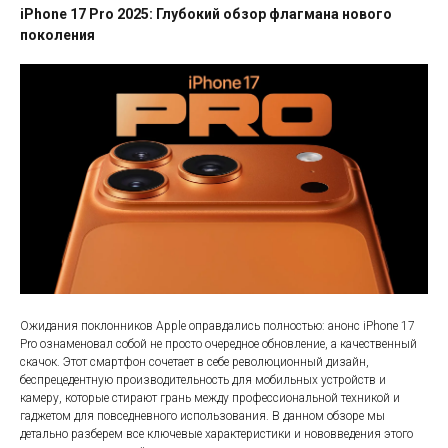
iPhone 17 Pro 2025: Глубокий обзор флагмана нового
поколения
Ожидания поклонников Apple оправдались полностью: анонс iPhone 17
Pro ознаменовал собой не просто очередное обновление, а качественный
скачок. Этот смартфон сочетает в себе революционный дизайн,
беспрецедентную производительность для мобильных устройств и
камеру, которые стирают грань между профессиональной техникой и
гаджетом для повседневного использования. В данном обзоре мы
детально разберем все ключевые характеристики и нововведения этого