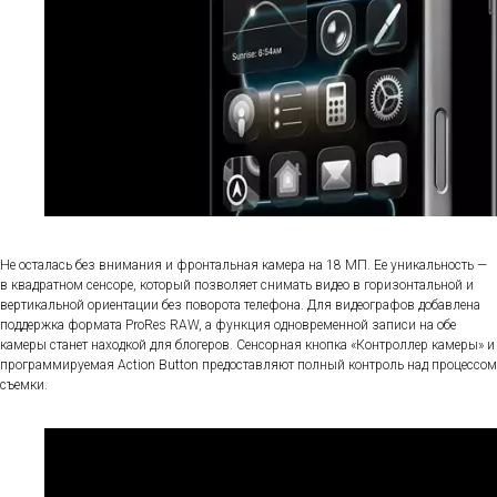
Не осталась без внимания и фронтальная камера на 18 МП. Ее уникальность —
в квадратном сенсоре, который позволяет снимать видео в горизонтальной и
вертикальной ориентации без поворота телефона. Для видеографов добавлена
поддержка формата ProRes RAW, а функция одновременной записи на обе
камеры станет находкой для блогеров. Сенсорная кнопка «Контроллер камеры» и
программируемая Action Button предоставляют полный контроль над процессом
съемки.