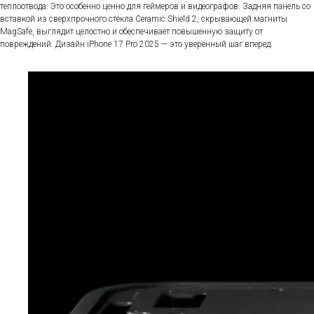
теплоотвода. Это особенно ценно для геймеров и видеографов. Задняя панель со
вставкой из сверхпрочного стекла Ceramic Shield 2, скрывающей магниты
MagSafe, выглядит целостно и обеспечивает повышенную защиту от
повреждений. Дизайн iPhone 17 Pro 2025 — это уверенный шаг вперед.