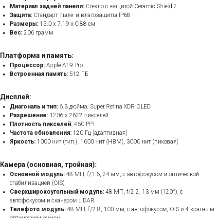
Материал задней панели:
Стекло с защитой Ceramic Shield 2
Защита:
Стандарт пыле- и влагозащиты IP68
Размеры:
15.0 x 7.19 x 0.88 см
Вес:
206 грамм
Платформа и память:
Процессор:
Apple A19 Pro
Встроенная память:
512 ГБ
Дисплей:
Диагональ и тип:
6.3 дюйма, Super Retina XDR OLED
Разрешение:
1206 x 2622 пикселей
Плотность пикселей:
460 PPI
Частота обновления:
120 Гц (адаптивная)
Яркость:
1000 нит (тип.), 1600 нит (HBM), 3000 нит (пиковая)
Камера (основная, тройная):
Основной модуль:
48 МП, f/1.6, 24 мм, с автофокусом и оптической
стабилизацией (OIS)
Сверхширокоугольный модуль:
48 МП, f/2.2, 13 мм (120°), с
автофокусом и сканером LiDAR
Телефото модуль:
48 МП, f/2.8, 100 мм, с автофокусом, OIS и 4-кратным