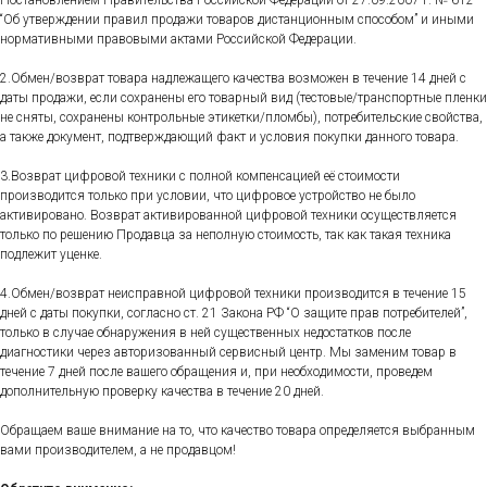
Постановлением Правительства Российской Федерации от 27.09.2007 г. № 612
“Об утверждении правил продажи товаров дистанционным способом” и иными
нормативными правовыми актами Российской Федерации.
2.Обмен/возврат товара надлежащего качества возможен в течение 14 дней с
даты продажи, если сохранены его товарный вид (тестовые/транспортные пленки
не сняты, сохранены контрольные этикетки/пломбы), потребительские свойства,
а также документ, подтверждающий факт и условия покупки данного товара.
3.Возврат цифровой техники с полной компенсацией её стоимости
производится только при условии, что цифровое устройство не было
активировано. Возврат активированной цифровой техники осуществляется
только по решению Продавца за неполную стоимость, так как такая техника
подлежит уценке.
4.Обмен/возврат неисправной цифровой техники производится в течение 15
дней с даты покупки, согласно ст. 21 Закона РФ “О защите прав потребителей”,
только в случае обнаружения в ней существенных недостатков после
диагностики через авторизованный сервисный центр. Мы заменим товар в
течение 7 дней после вашего обращения и, при необходимости, проведем
дополнительную проверку качества в течение 20 дней.
Обращаем ваше внимание на то, что качество товара определяется выбранным
вами производителем, а не продавцом!