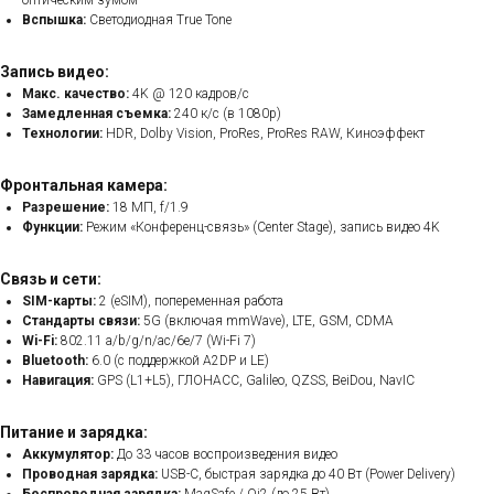
оптическим зумом
Вспышка:
Светодиодная True Tone
Запись видео:
Макс. качество:
4K @ 120 кадров/с
Замедленная съемка:
240 к/с (в 1080p)
Технологии:
HDR, Dolby Vision, ProRes, ProRes RAW, Киноэффект
Фронтальная камера:
Разрешение:
18 МП, f/1.9
Функции:
Режим «Конференц-связь» (Center Stage), запись видео 4K
Связь и сети:
SIM-карты:
2 (eSIM), попеременная работа
Стандарты связи:
5G (включая mmWave), LTE, GSM, CDMA
Wi-Fi:
802.11 a/b/g/n/ac/6e/7 (Wi-Fi 7)
Bluetooth:
6.0 (с поддержкой A2DP и LE)
Навигация:
GPS (L1+L5), ГЛОНАСС, Galileo, QZSS, BeiDou, NavIC
Питание и зарядка:
Аккумулятор:
До 33 часов воспроизведения видео
Проводная зарядка:
USB-C, быстрая зарядка до 40 Вт (Power Delivery)