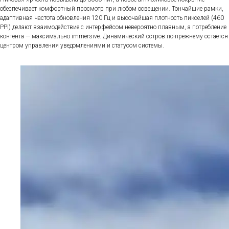
обеспечивает комфортный просмотр при любом освещении. Тончайшие рамки,
адаптивная частота обновления 120 Гц и высочайшая плотность пикселей (460
PPI) делают взаимодействие с интерфейсом невероятно плавным, а потребление
контента — максимально immersive. Динамический остров по-прежнему остается
центром управления уведомлениями и статусом системы.