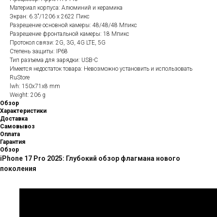
Материал корпуса: Алюминий и керамика
Экран: 6.3"/1206 x 2622 Пикс
Разрешение основной камеры: 48/48/48 Мпикс
Разрешение фронтальной камеры: 18 Мпикс
Протокол связи: 2G, 3G, 4G LTE, 5G
Степень защиты: IP68
Тип разъема для зарядки: USB-C
Имеется недостаток товара: Невозможно установить и использовать
RuStore
lwh: 150x71x8 mm
Weight: 206 g
Обзор
Характеристики
Доставка
Самовывоз
Оплата
Гарантия
Обзор
iPhone 17 Pro 2025: Глубокий обзор флагмана нового
поколения