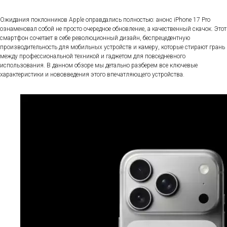
Ожидания поклонников Apple оправдались полностью: анонс iPhone 17 Pro
ознаменовал собой не просто очередное обновление, а качественный скачок. Этот
смартфон сочетает в себе революционный дизайн, беспрецедентную
производительность для мобильных устройств и камеру, которые стирают грань
между профессиональной техникой и гаджетом для повседневного
использования. В данном обзоре мы детально разберем все ключевые
характеристики и нововведения этого впечатляющего устройства.