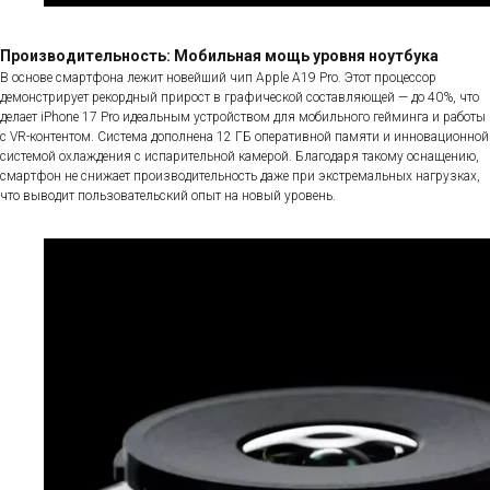
Производительность: Мобильная мощь уровня ноутбука
В основе смартфона лежит новейший чип Apple A19 Pro. Этот процессор
демонстрирует рекордный прирост в графической составляющей — до 40%, что
делает iPhone 17 Pro идеальным устройством для мобильного гейминга и работы
с VR-контентом. Система дополнена 12 ГБ оперативной памяти и инновационной
системой охлаждения с испарительной камерой. Благодаря такому оснащению,
смартфон не снижает производительность даже при экстремальных нагрузках,
что выводит пользовательский опыт на новый уровень.