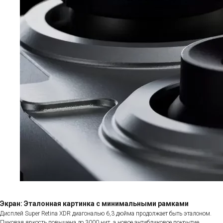
Экран: Эталонная картинка с минимальными рамками
Дисплей Super Retina XDR диагональю 6,3 дюйма продолжает быть эталоном.
Пиковая яркость повышена до 3000 нит, а новое антибликовое покрытие