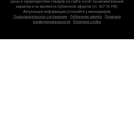
Цены и характеристики товаров на сайте носят ознакомительный
характер и не являются публичной офертой (ст. 437 ГК РФ).
Актуальную информацию уточняйте у менеджеров.
Пользовательское соглашение
·
Публичная оферта
·
Политика
конфиденциальности
·
Политика cookie