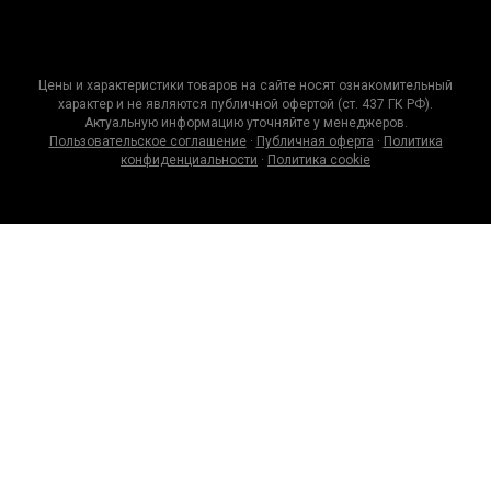
Цены и характеристики товаров на сайте носят ознакомительный
характер и не являются публичной офертой (ст. 437 ГК РФ).
Актуальную информацию уточняйте у менеджеров.
Пользовательское соглашение
·
Публичная оферта
·
Политика
конфиденциальности
·
Политика cookie