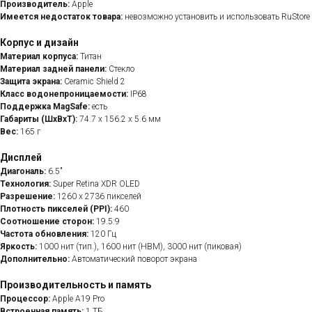
Производитель:
Apple
Имеется недостаток товара:
невозможно установить и использовать RuStore
Корпус и дизайн
Материал корпуса:
Титан
Материал задней панели:
Стекло
Защита экрана:
Ceramic Shield 2
Класс водонепроницаемости:
IP68
Поддержка MagSafe:
есть
Габариты (ШxВxТ):
74.7 x 156.2 x 5.6 мм
Вес:
165 г
Дисплей
Диагональ:
6.5"
Технология:
Super Retina XDR OLED
Разрешение:
1260 x 2736 пикселей
Плотность пикселей (PPI):
460
Соотношение сторон:
19.5:9
Частота обновления:
120 Гц
Яркость:
1000 нит (тип.), 1600 нит (HBM), 3000 нит (пиковая)
Дополнительно:
Автоматический поворот экрана
Производительность и память
Процессор:
Apple A19 Pro
Встроенная память:
1 ТБ