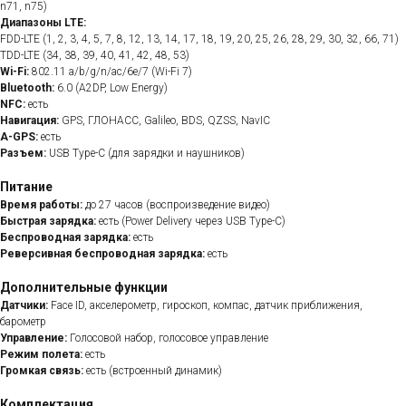
n71, n75)
Диапазоны LTE:
FDD-LTE (1, 2, 3, 4, 5, 7, 8, 12, 13, 14, 17, 18, 19, 20, 25, 26, 28, 29, 30, 32, 66, 71)
TDD-LTE (34, 38, 39, 40, 41, 42, 48, 53)
Wi-Fi:
802.11 a/b/g/n/ac/6e/7 (Wi-Fi 7)
Bluetooth:
6.0 (A2DP, Low Energy)
NFC:
есть
Навигация:
GPS, ГЛОНАСС, Galileo, BDS, QZSS, NavIC
A-GPS:
есть
Разъем:
USB Type-C (для зарядки и наушников)
Питание
Время работы:
до 27 часов (воспроизведение видео)
Быстрая зарядка:
есть (Power Delivery через USB Type-C)
Беспроводная зарядка:
есть
Реверсивная беспроводная зарядка:
есть
Дополнительные функции
Датчики:
Face ID, акселерометр, гироскоп, компас, датчик приближения,
барометр
Управление:
Голосовой набор, голосовое управление
Режим полета:
есть
Громкая связь:
есть (встроенный динамик)
Комплектация