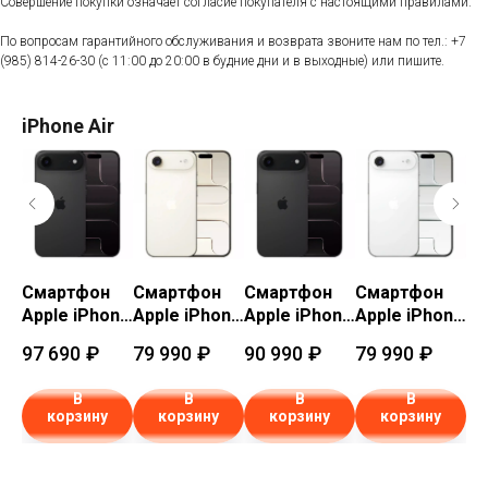
Совершение покупки означает согласие покупателя с настоящими правилами.
По вопросам гарантийного обслуживания и возврата звоните нам по тел.:
+7
(985) 814-26-30
(с 11:00 до 20:00 в будние дни и в выходные) или пишите.
iPhone Air
Смартфон
Смартфон
Смартфон
Смартфон
С
one
Apple iPhone
Apple iPhone
Apple iPhone
Apple iPhone
Ap
Air 1 ТБ eSIM
Air 256 ГБ
Air 512 ГБ
Air 256 ГБ
Ai
97 690
₽
79 990
₽
90 990
₽
79 990
₽
79
Космически
eSIM
eSIM
eSIM
eS
й черный
Светло-
Космически
Облачно-
Ко
В
В
В
В
Sky
(Space
золотой
й черный
белый
й 
корзину
корзину
корзину
корзину
Black)
(Light Gold)
(Space
(Cloud White)
(S
Black)
Bl