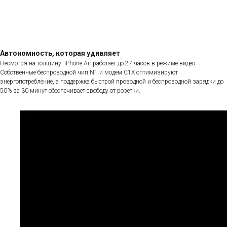
Автономность, которая удивляет
Несмотря на толщину, iPhone Air работает до 27 часов в режиме видео.
Собственные беспроводной чип N1 и модем C1X оптимизируют
энергопотребление, а поддержка быстрой проводной и беспроводной зарядки до
50% за 30 минут обеспечивает свободу от розетки.