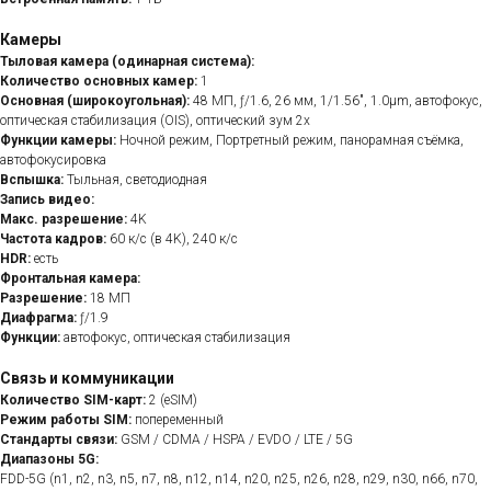
Камеры
Тыловая камера (одинарная система):
Количество основных камер:
1
Основная (широкоугольная):
48 МП, ƒ/1.6, 26 мм, 1/1.56", 1.0µm, автофокус,
оптическая стабилизация (OIS), оптический зум 2x
Функции камеры:
Ночной режим, Портретный режим, панорамная съёмка,
автофокусировка
Вспышка:
Тыльная, светодиодная
Запись видео:
Макс. разрешение:
4K
Частота кадров:
60 к/с (в 4K), 240 к/с
HDR:
есть
Фронтальная камера:
Разрешение:
18 МП
Диафрагма:
ƒ/1.9
Функции:
автофокус, оптическая стабилизация
Связь и коммуникации
Количество SIM-карт:
2 (eSIM)
Режим работы SIM:
попеременный
Стандарты связи:
GSM / CDMA / HSPA / EVDO / LTE / 5G
Диапазоны 5G:
FDD-5G (n1, n2, n3, n5, n7, n8, n12, n14, n20, n25, n26, n28, n29, n30, n66, n70,