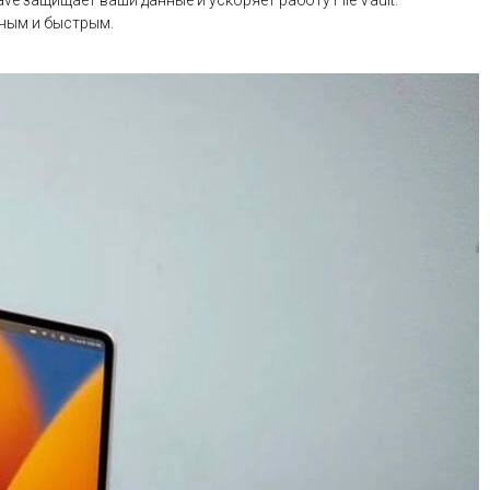
e защищает ваши данные и ускоряет работу File Vault.
вным и быстрым.