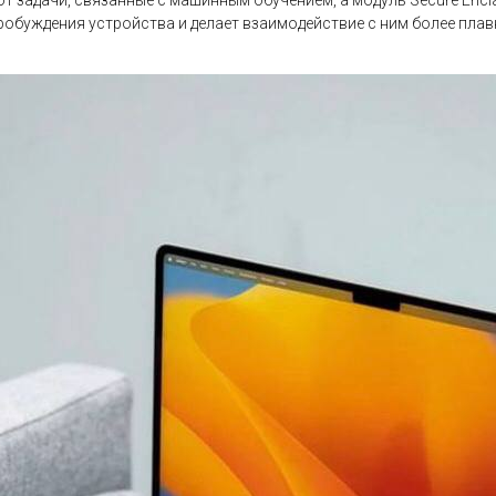
т задачи, связанные с машинным обучением, а модуль Secure Enclav
робуждения устройства и делает взаимодействие с ним более пла