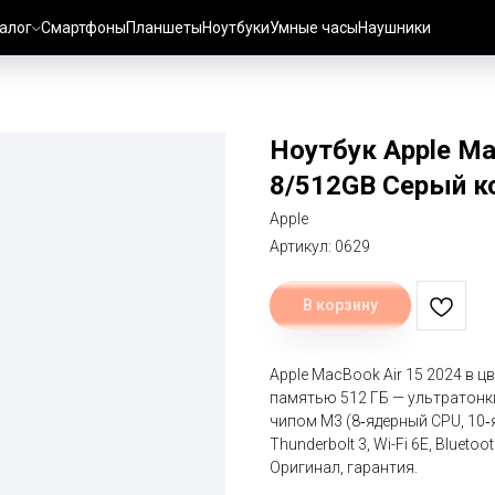
алог
Смартфоны
Планшеты
Ноутбуки
Умные часы
Наушники
Ноутбук Apple M
8/512GB Серый ко
Apple
Артикул:
0629
В корзину
Apple MacBook Air 15 2024 в ц
памятью 512 ГБ — ультратонки
чипом M3 (8‑ядерный CPU, 10‑
Thunderbolt 3, Wi-Fi 6E, Blueto
Оригинал, гарантия.