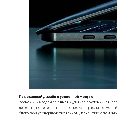
Изысканный дизайн с усиленной мощью
Весной 2024 года Apple вновь удивила поклонников, п
лёгкость, но теперь стала ещё производительнее. Новы
благодаря усовершенствованному покрытию алюминие