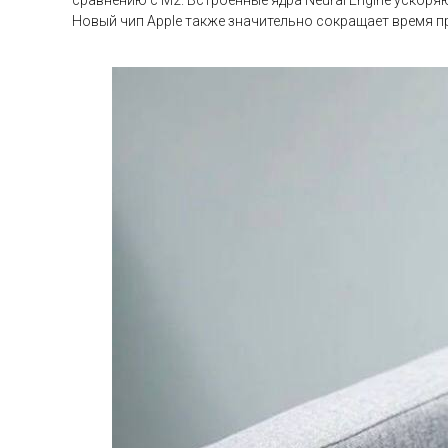
сравнению с M2. Встроенные ядра Neural Engine ускоряю
Новый чип Apple также значительно сокращает время п