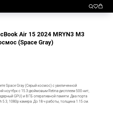
acBook Air 15 2024 MRYN3 M3
смос (Space Gray)
вете Space Gray (Серый космос) с увеличенной
й ноутбук с 15.3-дюймовым Retina-дисплеем 500 нит,
ядерный GPU) и 8 ГБ оперативной памяти. Два порта
oth 5.3, 1080p камера. До 18 ч работы, толщина 1.15 см.