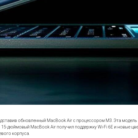
редставив обновленный MacBook Air с процессором M3. Эта модел
й 15-дюймовый MacBook Air получил поддержку Wi-Fi 6E и новые ц
вого корпуса.