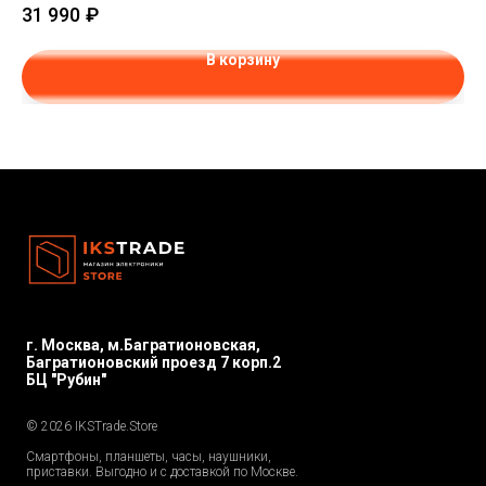
31 990
₽
37
В корзину
г. Москва, м.Багратионовская,
Багратионовский проезд 7 корп.2
БЦ "Рубин"
© 2026 IKSTrade.Store
Смартфоны, планшеты, часы, наушники,
приставки. Выгодно и с доставкой по Москве.