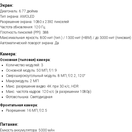
Экран:
Диагональ: 6.77 дюйма
Тип экрана: AMOLED
Разрешение экрана: 1080 x 2392 пикселей
Частота обновления: 120 Гц
Плотность пикселей (PPI): 388
Максимальная яркость: 800 нит (тип.) / 1300 нит (HBM) / до 3000 нит (пиковая)
Автоматический поворот экрана: Да
Камера:
Основная (тыловая) камера:
Количество модулей: 3
Основной модуль: 50 МП, f/1.9
Сверхширокоугольный модуль: 8 МП, f/2.2, 120°
Макромодуль: 2 МП
Макс. разрешение видео: 4K при 30 к/с, HDR
Макс. частота кадров: 120 к/с (в разрешении 1080p)
Фотовспышка: Светодиодная
Фронтальная камера:
Разрешение: 16 МП, f/2.5
Питание:
Ёмкость аккумулятора: 5000 мАч