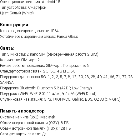
Операционная система: Android 15
Тип устройства: Смартфон
Цвет: Белый (White)
Конструкция:
Класс водонепроницаемости: IP64
Устойчивое к царапинам стекло: Panda Glass
Связь:
Тип SIM-карты: 2 nano-SIM (одновременная работа 2 SIM)
Количество SIM-карт: 2
Режим работы нескольких SIM-карт: Попеременный
Стандарт сотовой связи: 2G, 3G, 4G LTE, 5G
Поддержка диапазонов 5G: 1, 2, 3, 5, 7, 8, 12, 20, 28, 38, 40, 41, 66, 71, 77, 78
SA/NSA
Поддержка Bluetooth: Bluetooth 5.3 (A2DP, Low Energy)
Поддержка Wi-Fi: Wi-Fi 802.11 a/b/g/n/ac/6 (Wi-Fi Direct)
Спутниковая навигация: GPS, ГЛОНАСС, Galileo, BDS, QZSS (с A-GPS)
Память и процессор:
Система на чипе (SoC): Mediatek
Объем оперативной памяти (ОЗУ): 8 ГБ
Объем встроенной памяти (ПЗУ): 128 ГБ
Слот для карты памяти: Да