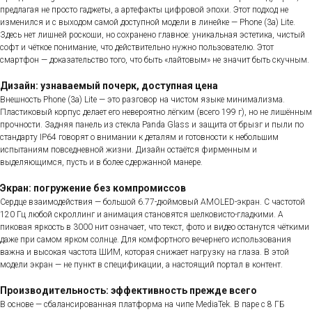
предлагая не просто гаджеты, а артефакты цифровой эпохи. Этот подход не
изменился и с выходом самой доступной модели в линейке — Phone (3a) Lite.
Здесь нет лишней роскоши, но сохранено главное: уникальная эстетика, чистый
софт и чёткое понимание, что действительно нужно пользователю. Этот
смартфон — доказательство того, что быть «лайтовым» не значит быть скучным.
Дизайн: узнаваемый почерк, доступная цена
Внешность Phone (3a) Lite — это разговор на чистом языке минимализма.
Пластиковый корпус делает его невероятно лёгким (всего 199 г), но не лишённым
прочности. Задняя панель из стекла Panda Glass и защита от брызг и пыли по
стандарту IP64 говорят о внимании к деталям и готовности к небольшим
испытаниям повседневной жизни. Дизайн остаётся фирменным и
выделяющимся, пусть и в более сдержанной манере.
Экран: погружение без компромиссов
Сердце взаимодействия — большой 6.77-дюймовый AMOLED-экран. С частотой
120 Гц любой скроллинг и анимация становятся шелковисто-гладкими. А
пиковая яркость в 3000 нит означает, что текст, фото и видео останутся чёткими
даже при самом ярком солнце. Для комфортного вечернего использования
важна и высокая частота ШИМ, которая снижает нагрузку на глаза. В этой
модели экран — не пункт в спецификации, а настоящий портал в контент.
Производительность: эффективность прежде всего
В основе — сбалансированная платформа на чипе MediaTek. В паре с 8 ГБ