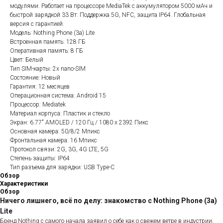
модулями. Работает на процессоре MediaTek с аккумулятором 5000 мАч и
быстрой зарядкой 33 Вт. Поддержка 5G, NFC, защита IP64. Глобальная
версия с гарантией.
Модель: Nothing Phone (3a) Lite
Встроенная память: 128 ГБ
Оперативная память: 8 ГБ
Цвет: Белый
Тип SIM-карты: 2x nano-SIM
Состояние: Новый
Гарантия: 12 месяцев
Операционная система: Android 15
Процессор: Mediatek
Материал корпуса: Пластик и стекло
Экран: 6.77" AMOLED / 120 Гц / 1080 x 2392 Пикс
Основная камера: 50/8/2 Мпикс
Фронтальная камера: 16 Мпикс
Протокол связи: 2G, 3G, 4G LTE, 5G
Степень защиты: IP64
Тип разъема для зарядки: USB Type-C
Обзор
Характеристики
Обзор
Ничего лишнего, всё по делу: знакомство с Nothing Phone (3a)
Lite
Бренд Nothing с самого начала заявил о себе как о свежем ветре в индустрии,