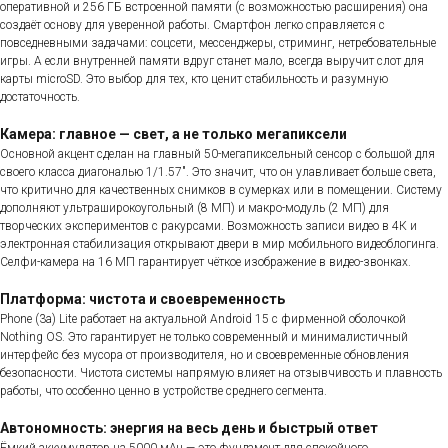
оперативной и 256 ГБ встроенной памяти (с возможностью расширения) она
создаёт основу для уверенной работы. Смартфон легко справляется с
повседневными задачами: соцсети, мессенджеры, стриминг, нетребовательные
игры. А если внутренней памяти вдруг станет мало, всегда выручит слот для
карты microSD. Это выбор для тех, кто ценит стабильность и разумную
достаточность.
Камера: главное — свет, а не только мегапиксели
Основной акцент сделан на главный 50-мегапиксельный сенсор с большой для
своего класса диагональю 1/1.57". Это значит, что он улавливает больше света,
что критично для качественных снимков в сумерках или в помещении. Систему
дополняют ультраширокоугольный (8 МП) и макро-модуль (2 МП) для
творческих экспериментов с ракурсами. Возможность записи видео в 4К и
электронная стабилизация открывают двери в мир мобильного видеоблогинга.
Селфи-камера на 16 МП гарантирует чёткое изображение в видео-звонках.
Платформа: чистота и своевременность
Phone (3a) Lite работает на актуальной Android 15 с фирменной оболочкой
Nothing OS. Это гарантирует не только современный и минималистичный
интерфейс без мусора от производителя, но и своевременные обновления
безопасности. Чистота системы напрямую влияет на отзывчивость и плавность
работы, что особенно ценно в устройстве среднего сегмента.
Автономность: энергия на весь день и быстрый ответ