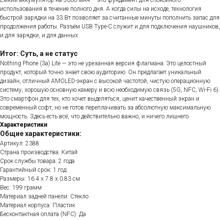
Ёмкий аккумулятор на 5000 мАч — это фундамент для спокойного
использования в течение полного дня. А когда силы на исходе, технология
быстрой зарядки на 33 Вт позволяет за считанные минуты пополнить запас для
продолжения работы. Разъём USB Type-C служит и для подключения наушников,
и для зарядки, и для данных.
Итог: Суть, а не статус
Nothing Phone (3a) Lite — это не урезанная версия флагмана. Это целостный
продукт, который точно знает свою аудиторию. Он предлагает уникальный
дизайн, отличный AMOLED-экран с высокой частотой, чистую операционную
систему, хорошую основную камеру и всю необходимую связь (5G, NFC, Wi-Fi 6).
Это смартфон для тех, кто хочет выделяться, ценит качественный экран и
современный софт, но не готов переплачивать за абсолютную максимальную
мощность. Здесь есть всё, что действительно важно, и ничего лишнего.
Характеристики
Общие характеристики:
Артикул: 2388
Страна производства: Китай
Срок службы товара: 2 года
Гарантийный срок: 1 год
Размеры: 16.4 x 7.8 x 0.83 см
Вес: 199 грамм
Материал задней панели: Стекло
Материал корпуса: Пластик
Бесконтактная оплата (NFC): Да