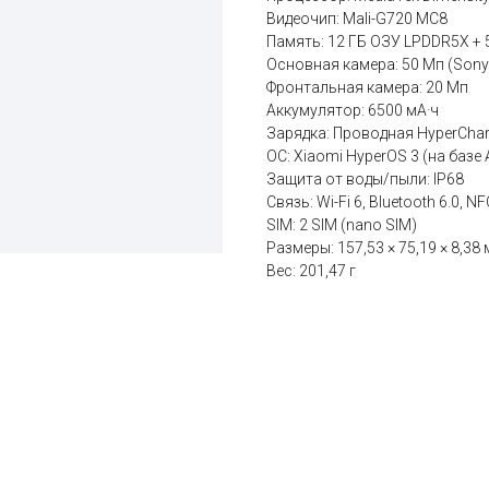
Видеочип: Mali-G720 MC8
Память: 12 ГБ ОЗУ LPDDR5X + 
Основная камера: 50 Мп (Sony I
Фронтальная камера: 20 Мп
Аккумулятор: 6500 мА·ч
Зарядка: Проводная HyperChar
ОС: Xiaomi HyperOS 3 (на базе 
Защита от воды/пыли: IP68
Связь: Wi-Fi 6, Bluetooth 6.0, N
SIM: 2 SIM (nano SIM)
Размеры: 157,53 × 75,19 × 8,38
Вес: 201,47 г