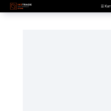
☰ Кат