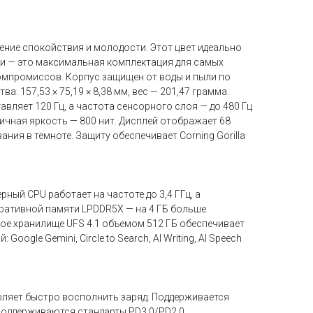
ение спокойствия и молодости. Этот цвет идеально
мяти — это максимальная комплектация для самых
омпромиссов. Корпус защищен от воды и пыли по
: 157,53 × 75,19 × 8,38 мм, вес — 201,47 грамма.
ляет 120 Гц, а частота сенсорного слоя — до 480 Гц
пичная яркость — 800 нит. Дисплей отображает 68
ия в темноте. Защиту обеспечивает Corning Gorilla
ный CPU работает на частоте до 3,4 ГГц, а
еративной памяти LPDDR5X — на 4 ГБ больше
ое хранилище UFS 4.1 объемом 512 ГБ обеспечивает
le Gemini, Circle to Search, AI Writing, AI Speech
оляет быстро восполнить заряд. Поддерживается
поддерживаются стандарты PD3.0/PD2.0.