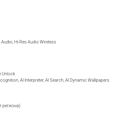
Audio, Hi-Res Audio Wireless
e Unlock
cognition, AI Interpreter, AI Search, AI Dynamic Wallpapers
т региона)