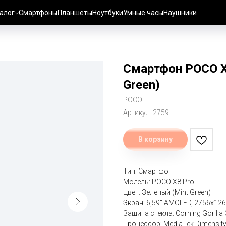
алог
Смартфоны
Планшеты
Ноутбуки
Умные часы
Наушники
Смартфон POCO X
Green)
POCO
Артикул:
2759
В корзину
Тип: Смартфон
Модель: POCO X8 Pro
Цвет: Зеленый (Mint Green)
Экран: 6,59" AMOLED, 2756x1268
Защита стекла: Corning Gorilla 
Процессор: MediaTek Dimensity 8