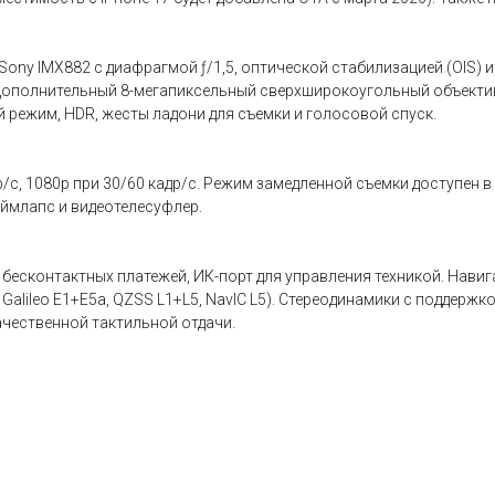
y IMX882 с диафрагмой ƒ/1,5, оптической стабилизацией (OIS) и 6
 Дополнительный 8-мегапиксельный сверхширокоугольный объектив
 режим, HDR, жесты ладони для съемки и голосовой спуск.
/с, 1080p при 30/60 кадр/с. Режим замедленной съемки доступен в
аймлапс и видеотелесуфлер.
 для бесконтактных платежей, ИК-порт для управления техникой. Н
lileo E1+E5a, QZSS L1+L5, NavIC L5). Стереодинамики с поддержкой 
чественной тактильной отдачи.