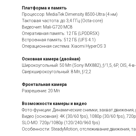
Платформа и память
Процессор: MediaTek Dimensity 8500-Ultra (4 нм)
Тактовая частота: до 3,4 ГГц (Octa-core)
Видеочип: Mali-G720 MC8
Оперативная память: 12 ГБ (LPDDR5X)
Встроенная память: 512 ГБ (UFS 4.1)
Операционная система: Xiaomi HyperOS 3
Основная камера (двойная)
Широкоугольный: 50 Мп (Sony IMX882), ƒ/1,5, 6P, OIS, 4-в-1
Сверхширокоугольный: 8 Мп, ƒ/2,2
Фронтальная камера
Разрешение: 20 Мп
Возможности камеры и видео
Фото-функции: Динамические снимки, захват движения,
Видео (основная): 4K (30/60 fps), 1080p (30/60 fps), 720p
SLO-MO: 720p/1080p (120/240/960 fps)
Особенности: SteadyMotion, отслеживание движения, т