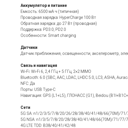
Аккумулятор и питание
Емкость: 6500 мА·ч (типичная)
Проводная зарядка: HyperCharge 100 Вт
Обратная зарядка: до 27 Вт (проводная)
Поддержка: PD3.0, PD2.0
Особенности: Smart charging
Датчики
Датчик приближения, освещенности, акселерометр, эле
Связь и навигация
Wi-Fi: Wi-Fi 6, 2,4 ГГц + 5 ГГц, 2×2 MIMO
Bluetooth: 6.0 (SBC, AAC, LDAC, LHDC 5.0, LC3, ASHA, Aurac
NFC: Да
Порты: USB Type-C
Навигация: GPS (L1+L5), ГЛОНАСС (G1), Beidou (B1I+B1C+B2
Сети
5G SA: n1/2/3/5/7/8/20/26/28/38/40/41/48/66(70M)/71/
5G NSA: n1/3/5/7/8/20/28/38/40/41/48/66(70M)/71/77/
4G LTE TDD: B38/40/41/42/48