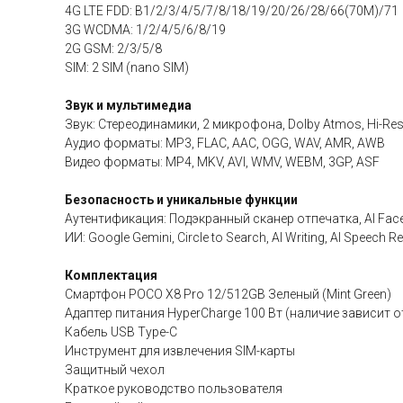
4G LTE FDD: B1/2/3/4/5/7/8/18/19/20/26/28/66(70M)/71
3G WCDMA: 1/2/4/5/6/8/19
2G GSM: 2/3/5/8
SIM: 2 SIM (nano SIM)
Звук и мультимедиа
Звук: Стереодинамики, 2 микрофона, Dolby Atmos, Hi-Res 
Аудио форматы: MP3, FLAC, AAC, OGG, WAV, AMR, AWB
Видео форматы: MP4, MKV, AVI, WMV, WEBM, 3GP, ASF
Безопасность и уникальные функции
Аутентификация: Подэкранный сканер отпечатка, AI Fac
ИИ: Google Gemini, Circle to Search, AI Writing, AI Speech Re
Комплектация
Смартфон POCO X8 Pro 12/512GB Зеленый (Mint Green)
Адаптер питания HyperCharge 100 Вт (наличие зависит о
Кабель USB Type-C
Инструмент для извлечения SIM-карты
Защитный чехол
Краткое руководство пользователя