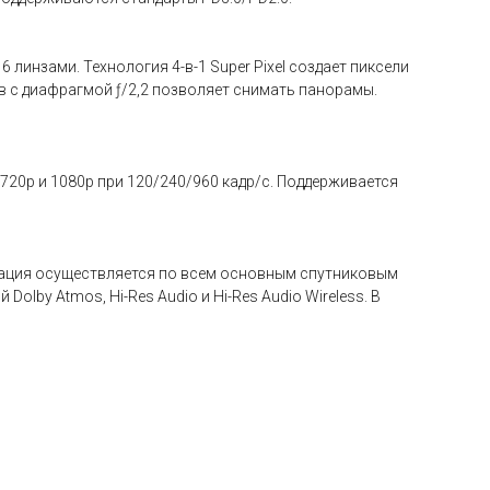
 линзами. Технология 4-в-1 Super Pixel создает пиксели
 с диафрагмой ƒ/2,2 позволяет снимать панорамы.
 720p и 1080p при 120/240/960 кадр/с. Поддерживается
авигация осуществляется по всем основным спутниковым
Dolby Atmos, Hi-Res Audio и Hi-Res Audio Wireless. В