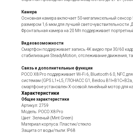
Камера
Основная камера включает 50-мегапиксельный сенсор Son
размером 1,6 мкм для лучшей светочувствительности.
Фронтальная камера на 20 Мп поддерживает портретный
Видеовозможности
Смартфон поддерживает запись 4K видео при 30/60 кадр
стабилизация SteadyMotion, отслеживание движения, т
Связь и дополнительные функции
POCO X8 Pro поддерживает Wi-Fi 6, Bluetooth 6.0, NFC
системам (GPS L1+L5, ГЛОНАСС G1, Beidou B1I+B1C+B2a, Ga
смартфоне установлен X-осевой линейный мотор для ка
Характеристики
Общие характеристики
Артикул: 2759
Модель: POCO X8 Pro
Цвет: Зеленый (Mint Green)
Материал корпуса: Пластик/стекло
Защита от воды/пыли: IP68