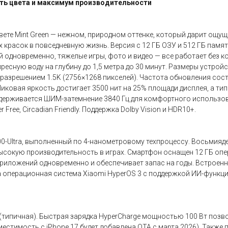
сть цвета и максимум производительности
те Mint Green — нежном, природном оттенке, который дарит ощущ
ких красок в повседневную жизнь. Версия с 12 ГБ ОЗУ и 512 ГБ па
одновременно, тяжелые игры, фото и видео — все работает без к
сную воду на глубину до 1,5 метра до 30 минут. Размеры устройства
зрешением 1.5K (2756×1268 пикселей). Частота обновления состав
Пиковая яркость достигает 3500 нит на 25% площади дисплея, а ти
ддерживается ШИМ-затемнение 3840 Гц для комфортного использован
er Free, Circadian Friendly. Поддержка Dolby Vision и HDR10+.
0-Ultra, выполненный по 4-нанометровому техпроцессу. Восьмиядер
ысокую производительность в играх. Смартфон оснащен 12 ГБ оп
приложений одновременно и обеспечивает запас на годы. Встроенн
ерационная система Xiaomi HyperOS 3 с поддержкой ИИ-функций: Goog
(типичная). Быстрая зарядка HyperCharge мощностью 100 Вт позв
стимость с iPhone 17 будет добавлена OTA с марта 2026). Также 