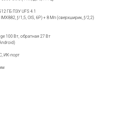
512 ГБ ПЗУ UFS 4.1
MX882, ƒ/1,5, OIS, 6P) + 8 Мп (сверхширик, ƒ/2,2)
ge 100 Вт, обратная 27 Вт
Android)
FC, ИК-порт
 мм