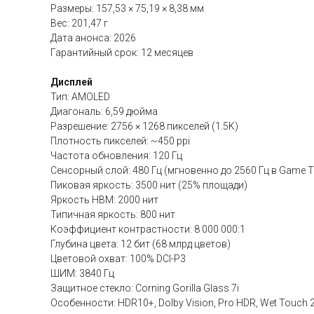
Размеры: 157,53 × 75,19 × 8,38 мм
Вес: 201,47 г
Дата анонса: 2026
Гарантийный срок: 12 месяцев
Дисплей
Тип: AMOLED
Диагональ: 6,59 дюйма
Разрешение: 2756 × 1268 пикселей (1.5K)
Плотность пикселей: ~450 ppi
Частота обновления: 120 Гц
Сенсорный слой: 480 Гц (мгновенно до 2560 Гц в Game T
Пиковая яркость: 3500 нит (25% площади)
Яркость HBM: 2000 нит
Типичная яркость: 800 нит
Коэффициент контрастности: 8 000 000:1
Глубина цвета: 12 бит (68 млрд цветов)
Цветовой охват: 100% DCI-P3
ШИМ: 3840 Гц
Защитное стекло: Corning Gorilla Glass 7i
Особенности: HDR10+, Dolby Vision, Pro HDR, Wet Touch 