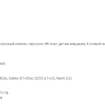
ктронный компас, гироскоп, ИК-порт, датчик мерцания, X-осевой 
ast)
a), Galileo (E1+E5a), QZSS (L1+L5), NavIC (L5)
77/78
78