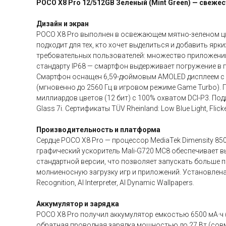
POCO X8 Pro 12/512GB Зеленый (Mint Green) — свеже
Дизайн и экран
POCO X8 Pro выполнен в освежающем мятно-зеленом цве
подходит для тех, кто хочет выделиться и добавить яр
требовательных пользователей: множество приложений 
стандарту IP68 — смартфон выдерживает погружение в пре
Смартфон оснащен 6,59-дюймовым AMOLED дисплеем с ра
(мгновенно до 2560 Гц в игровом режиме Game Turbo). 
миллиардов цветов (12 бит) с 100% охватом DCI-P3. По
Glass 7i. Сертификаты TÜV Rheinland: Low Blue Light, Flick
Производительность и платформа
Сердце POCO X8 Pro — процессор MediaTek Dimensity 850
графический ускоритель Mali-G720 MC8 обеспечивает в
стандартной версии, что позволяет запускать больше 
молниеносную загрузку игр и приложений. Установлена оп
Recognition, AI Interpreter, AI Dynamic Wallpapers.
Аккумулятор и зарядка
POCO X8 Pro получил аккумулятор емкостью 6500 мА·ч 
обратная проводная зарядка мощностью до 27 Вт (совме