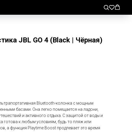
ика JBL GO 4 (Black | Чёрная)
ультрапортативная Bluetooth-колонка с мощным
енными басами. Она легко помещается на ладони,
утешествий и активного отдыха. С защитой от воды и
ка готова к любым условиям, будь то пляж или
ов, а функция Playtime Boost продлевает это время