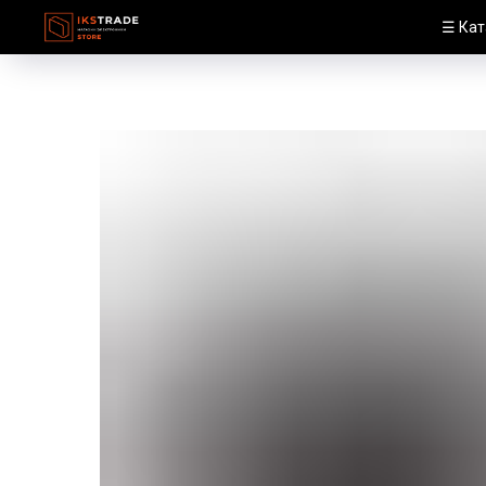
☰ Кат