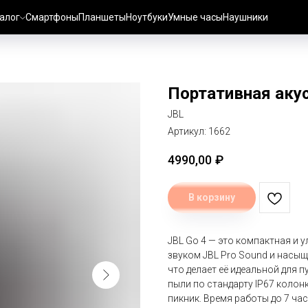
алог
Смартфоны
Планшеты
Ноутбуки
Умные часы
Наушники
Портативная акуст
JBL
Артикул:
1662
4990,00
₽
В корзину
JBL Go 4 — это компактная и 
звуком JBL Pro Sound и насыщ
что делает её идеальной для п
пыли по стандарту IP67 колон
пикник. Время работы до 7 час