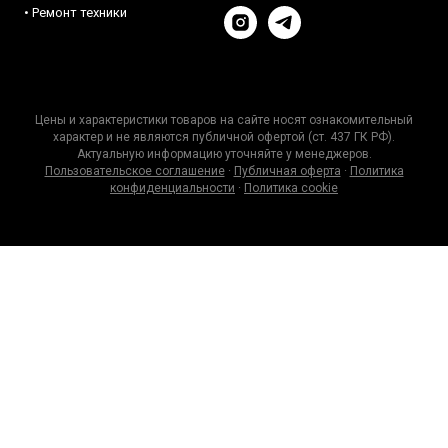
• Ремонт техники
Цены и характеристики товаров на сайте носят ознакомительный
характер и не являются публичной офертой (ст. 437 ГК РФ).
Актуальную информацию уточняйте у менеджеров.
Пользовательское соглашение
·
Публичная оферта
·
Политика
конфиденциальности
·
Политика cookie