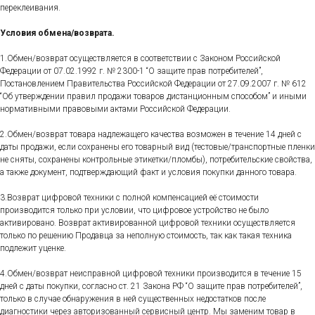
переклеивания.
Условия обмена/возврата.
1.Обмен/возврат осуществляется в соответствии с Законом Российской
Федерации от 07.02.1992 г. № 2300-1 “О защите прав потребителей”,
Постановлением Правительства Российской Федерации от 27.09.2007 г. № 612
“Об утверждении правил продажи товаров дистанционным способом” и иными
нормативными правовыми актами Российской Федерации.
2.Обмен/возврат товара надлежащего качества возможен в течение 14 дней с
даты продажи, если сохранены его товарный вид (тестовые/транспортные пленки
не сняты, сохранены контрольные этикетки/пломбы), потребительские свойства,
а также документ, подтверждающий факт и условия покупки данного товара.
3.Возврат цифровой техники с полной компенсацией её стоимости
производится только при условии, что цифровое устройство не было
активировано. Возврат активированной цифровой техники осуществляется
только по решению Продавца за неполную стоимость, так как такая техника
подлежит уценке.
4.Обмен/возврат неисправной цифровой техники производится в течение 15
дней с даты покупки, согласно ст. 21 Закона РФ “О защите прав потребителей”,
только в случае обнаружения в ней существенных недостатков после
диагностики через авторизованный сервисный центр. Мы заменим товар в