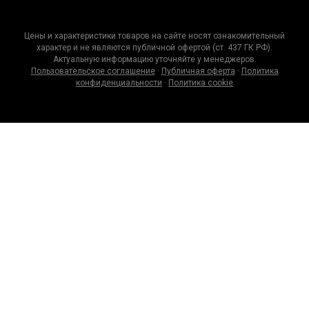
Цены и характеристики товаров на сайте носят ознакомительный
характер и не являются публичной офертой (ст. 437 ГК РФ).
Актуальную информацию уточняйте у менеджеров.
Пользовательское соглашение
·
Публичная оферта
·
Политика
конфиденциальности
·
Политика cookie